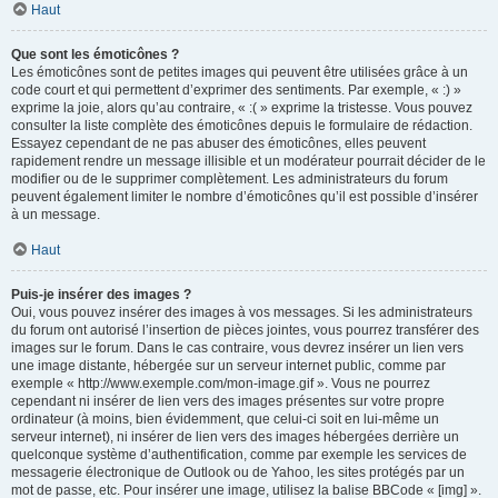
Haut
Que sont les émoticônes ?
Les émoticônes sont de petites images qui peuvent être utilisées grâce à un
code court et qui permettent d’exprimer des sentiments. Par exemple, « :) »
exprime la joie, alors qu’au contraire, « :( » exprime la tristesse. Vous pouvez
consulter la liste complète des émoticônes depuis le formulaire de rédaction.
Essayez cependant de ne pas abuser des émoticônes, elles peuvent
rapidement rendre un message illisible et un modérateur pourrait décider de le
modifier ou de le supprimer complètement. Les administrateurs du forum
peuvent également limiter le nombre d’émoticônes qu’il est possible d’insérer
à un message.
Haut
Puis-je insérer des images ?
Oui, vous pouvez insérer des images à vos messages. Si les administrateurs
du forum ont autorisé l’insertion de pièces jointes, vous pourrez transférer des
images sur le forum. Dans le cas contraire, vous devrez insérer un lien vers
une image distante, hébergée sur un serveur internet public, comme par
exemple « http://www.exemple.com/mon-image.gif ». Vous ne pourrez
cependant ni insérer de lien vers des images présentes sur votre propre
ordinateur (à moins, bien évidemment, que celui-ci soit en lui-même un
serveur internet), ni insérer de lien vers des images hébergées derrière un
quelconque système d’authentification, comme par exemple les services de
messagerie électronique de Outlook ou de Yahoo, les sites protégés par un
mot de passe, etc. Pour insérer une image, utilisez la balise BBCode « [img] ».