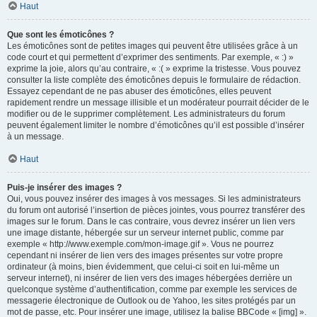
Haut
Que sont les émoticônes ?
Les émoticônes sont de petites images qui peuvent être utilisées grâce à un
code court et qui permettent d’exprimer des sentiments. Par exemple, « :) »
exprime la joie, alors qu’au contraire, « :( » exprime la tristesse. Vous pouvez
consulter la liste complète des émoticônes depuis le formulaire de rédaction.
Essayez cependant de ne pas abuser des émoticônes, elles peuvent
rapidement rendre un message illisible et un modérateur pourrait décider de le
modifier ou de le supprimer complètement. Les administrateurs du forum
peuvent également limiter le nombre d’émoticônes qu’il est possible d’insérer
à un message.
Haut
Puis-je insérer des images ?
Oui, vous pouvez insérer des images à vos messages. Si les administrateurs
du forum ont autorisé l’insertion de pièces jointes, vous pourrez transférer des
images sur le forum. Dans le cas contraire, vous devrez insérer un lien vers
une image distante, hébergée sur un serveur internet public, comme par
exemple « http://www.exemple.com/mon-image.gif ». Vous ne pourrez
cependant ni insérer de lien vers des images présentes sur votre propre
ordinateur (à moins, bien évidemment, que celui-ci soit en lui-même un
serveur internet), ni insérer de lien vers des images hébergées derrière un
quelconque système d’authentification, comme par exemple les services de
messagerie électronique de Outlook ou de Yahoo, les sites protégés par un
mot de passe, etc. Pour insérer une image, utilisez la balise BBCode « [img] ».