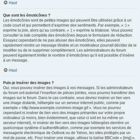
Haut
Que sont les émoticônes ?
Les émoticônes sont de petites images qui peuvent être utilisées grâce à un
code court et qui permettent d’exprimer des sentiments. Par exemple, « :) »
exprime la joie, alors qu’au contraire, « :( » exprime la tristesse. Vous pouvez
consulter la liste complète des émoticônes depuis le formulaire de rédaction.
Essayez cependant de ne pas abuser des émoticônes, elles peuvent
rapidement rendre un message illisible et un modérateur pourrait décider de le
modifier ou de le supprimer complètement. Les administrateurs du forum
peuvent également limiter le nombre d’émoticônes qu’il est possible d’insérer
à un message.
Haut
Puis-je insérer des images ?
Oui, vous pouvez insérer des images à vos messages. Si les administrateurs
du forum ont autorisé l’insertion de pièces jointes, vous pourrez transférer des
images sur le forum. Dans le cas contraire, vous devrez insérer un lien vers
une image distante, hébergée sur un serveur internet public, comme par
exemple « http://www.exemple.com/mon-image.gif ». Vous ne pourrez
cependant ni insérer de lien vers des images présentes sur votre propre
ordinateur (à moins, bien évidemment, que celui-ci soit en lui-même un
serveur internet), ni insérer de lien vers des images hébergées derrière un
quelconque système d’authentification, comme par exemple les services de
messagerie électronique de Outlook ou de Yahoo, les sites protégés par un
mot de passe, etc. Pour insérer une image, utilisez la balise BBCode « [img] ».