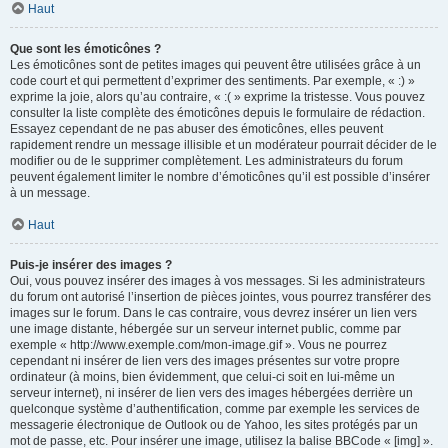
Haut
Que sont les émoticônes ?
Les émoticônes sont de petites images qui peuvent être utilisées grâce à un
code court et qui permettent d’exprimer des sentiments. Par exemple, « :) »
exprime la joie, alors qu’au contraire, « :( » exprime la tristesse. Vous pouvez
consulter la liste complète des émoticônes depuis le formulaire de rédaction.
Essayez cependant de ne pas abuser des émoticônes, elles peuvent
rapidement rendre un message illisible et un modérateur pourrait décider de le
modifier ou de le supprimer complètement. Les administrateurs du forum
peuvent également limiter le nombre d’émoticônes qu’il est possible d’insérer
à un message.
Haut
Puis-je insérer des images ?
Oui, vous pouvez insérer des images à vos messages. Si les administrateurs
du forum ont autorisé l’insertion de pièces jointes, vous pourrez transférer des
images sur le forum. Dans le cas contraire, vous devrez insérer un lien vers
une image distante, hébergée sur un serveur internet public, comme par
exemple « http://www.exemple.com/mon-image.gif ». Vous ne pourrez
cependant ni insérer de lien vers des images présentes sur votre propre
ordinateur (à moins, bien évidemment, que celui-ci soit en lui-même un
serveur internet), ni insérer de lien vers des images hébergées derrière un
quelconque système d’authentification, comme par exemple les services de
messagerie électronique de Outlook ou de Yahoo, les sites protégés par un
mot de passe, etc. Pour insérer une image, utilisez la balise BBCode « [img] ».