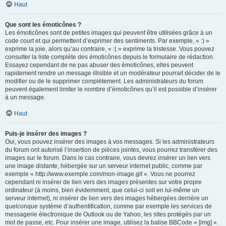
Haut
Que sont les émoticônes ?
Les émoticônes sont de petites images qui peuvent être utilisées grâce à un
code court et qui permettent d’exprimer des sentiments. Par exemple, « :) »
exprime la joie, alors qu’au contraire, « :( » exprime la tristesse. Vous pouvez
consulter la liste complète des émoticônes depuis le formulaire de rédaction.
Essayez cependant de ne pas abuser des émoticônes, elles peuvent
rapidement rendre un message illisible et un modérateur pourrait décider de le
modifier ou de le supprimer complètement. Les administrateurs du forum
peuvent également limiter le nombre d’émoticônes qu’il est possible d’insérer
à un message.
Haut
Puis-je insérer des images ?
Oui, vous pouvez insérer des images à vos messages. Si les administrateurs
du forum ont autorisé l’insertion de pièces jointes, vous pourrez transférer des
images sur le forum. Dans le cas contraire, vous devrez insérer un lien vers
une image distante, hébergée sur un serveur internet public, comme par
exemple « http://www.exemple.com/mon-image.gif ». Vous ne pourrez
cependant ni insérer de lien vers des images présentes sur votre propre
ordinateur (à moins, bien évidemment, que celui-ci soit en lui-même un
serveur internet), ni insérer de lien vers des images hébergées derrière un
quelconque système d’authentification, comme par exemple les services de
messagerie électronique de Outlook ou de Yahoo, les sites protégés par un
mot de passe, etc. Pour insérer une image, utilisez la balise BBCode « [img] ».