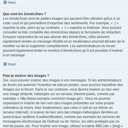
Haut
Que sont les émoticônes ?
Les émoticônes sont de petites images qui peuvent être utilisées grâce à un
code court et qui permettent d’exprimer des sentiments. Par exemple, « :) »
exprime la joie, alors qu’au contraire, « :( » exprime la tristesse. Vous pouvez
consulter la liste complète des émoticônes depuis le formulaire de rédaction.
Essayez cependant de ne pas abuser des émoticônes, elles peuvent
rapidement rendre un message illisible et un modérateur pourrait décider de le
modifier ou de le supprimer complètement. Les administrateurs du forum
peuvent également limiter le nombre d’émoticônes qu’il est possible d’insérer
à un message.
Haut
Puis-je insérer des images ?
Oui, vous pouvez insérer des images à vos messages. Si les administrateurs
du forum ont autorisé l’insertion de pièces jointes, vous pourrez transférer des
images sur le forum. Dans le cas contraire, vous devrez insérer un lien vers
une image distante, hébergée sur un serveur internet public, comme par
exemple « http://www.exemple.com/mon-image.gif ». Vous ne pourrez
cependant ni insérer de lien vers des images présentes sur votre propre
ordinateur (à moins, bien évidemment, que celui-ci soit en lui-même un
serveur internet), ni insérer de lien vers des images hébergées derrière un
quelconque système d’authentification, comme par exemple les services de
messagerie électronique de Outlook ou de Yahoo, les sites protégés par un
mot de passe, etc. Pour insérer une image, utilisez la balise BBCode « [img] ».