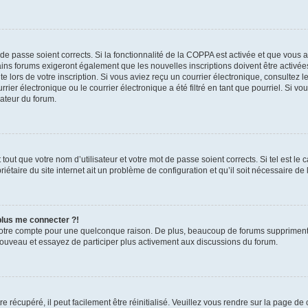
t de passe soient corrects. Si la fonctionnalité de la COPPA est activée et que vous 
ains forums exigeront également que les nouvelles inscriptions doivent être activée
te lors de votre inscription. Si vous aviez reçu un courrier électronique, consultez l
r électronique ou le courrier électronique a été filtré en tant que pourriel. Si vo
rateur du forum.
out que votre nom d’utilisateur et votre mot de passe soient corrects. Si tel est le
iétaire du site internet ait un problème de configuration et qu’il soit nécessaire de l
 plus me connecter ?!
votre compte pour une quelconque raison. De plus, beaucoup de forums suppriment pér
 nouveau et essayez de participer plus activement aux discussions du forum.
 récupéré, il peut facilement être réinitialisé. Veuillez vous rendre sur la page de