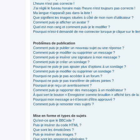
L’heure n’est pas correcte !
J’ai réglé le fuseau horaire mais l’heure n’est toujours pas correcte !
Ma langue n’apparaît pas dans la liste !
Que signifient les images situées à côté de mon nom d’utilisateur ?
Comment puis-je afficher un avatar ?
Quel est mon rang et comment puis-je le modifier ?
Pourquoi m’est-il demandé de me connecter lorsque je clique sur le lien 
Problèmes de publication
Comment puis-je publier un nouveau sujet ou une réponse ?
Comment puis-je modifier ou supprimer un message ?
Comment puis-je insérer une signature à mon message ?
Comment puis-je créer un sondage ?
Pourquoi ne puis-je pas ajouter plus d’options à un sondage ?
Comment puis-je modifier ou supprimer un sondage ?
Pourquoi ne puis-je pas accéder à un forum ?
Pourquoi ne puis-je pas transférer de pièces jointes ?
Pourquoi ai-je reçu un avertissement ?
Comment puis-je rapporter des messages à un modérateur ?
À quoi sert le bouton « Enregistrer comme brouillon » affiché lors de la 
Pourquoi mon message a-t-il besoin d’être approuvé ?
Comment puis-je remonter mes sujets ?
Mise en forme et types de sujets
Qu’est-ce que le BBCode ?
Puis-je insérer du code HTML ?
Que sont les émoticônes ?
Puis-je insérer des images ?
Que sont les annonces générales ?