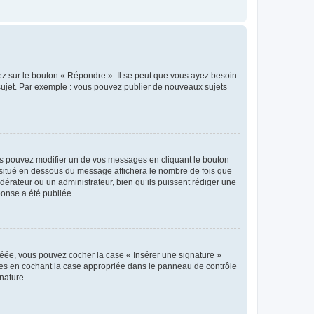
ez sur le bouton « Répondre ». Il se peut que vous ayez besoin
 sujet. Par exemple : vous pouvez publier de nouveaux sujets
s pouvez modifier un de vos messages en cliquant le bouton
e situé en dessous du message affichera le nombre de fois que
modérateur ou un administrateur, bien qu’ils puissent rédiger une
ponse a été publiée.
réée, vous pouvez cocher la case « Insérer une signature »
ages en cochant la case appropriée dans le panneau de contrôle
gnature.