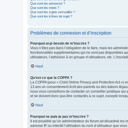
Que sont les annonces ?
Que sont les notes ?
Que sont les sujets verrouillés ?
Que sont les icônes de sujet ?
Problèmes de connexion et d’inscription
Pourquoi ai-je besoin de m’inscrire ?
Vous n’êtes pas dans l’obligation de le faire, mais les adminis
fonctionnalités supplémentaires qui ne sont pas disponibles aux 
utilisateurs, l’adhésion à un groupe d’utilisateurs, etc. L’insc
Haut
Qu’est-ce que la COPPA ?
La COPPA (pour « Child Online Privacy and Protection Act ») es
13 ans un consentement écrit des parents ou des tuteurs légaux
nous vous conseillons de contacter un conseiller juridique qui
et ne doivent donc pas être contactés à ce sujet, excepté lorsq
Haut
Pourquoi ne puis-je pas m’inscrire ?
Il est possible qu’un administrateur du forum ait désactivé les 
adresse IP ou interdit l’utilisation du nom d’utilisateur que vou