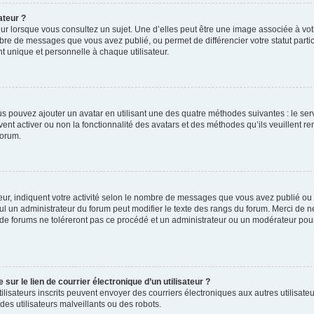
ateur ?
ur lorsque vous consultez un sujet. Une d’elles peut être une image associée à vo
mbre de messages que vous avez publié, ou permet de différencier votre statut parti
 unique et personnelle à chaque utilisateur.
ous pouvez ajouter un avatar en utilisant une des quatre méthodes suivantes : le serv
ent activer ou non la fonctionnalité des avatars et des méthodes qu’ils veuillent ren
forum.
ur, indiquent votre activité selon le nombre de messages que vous avez publié ou id
eul un administrateur du forum peut modifier le texte des rangs du forum. Merci de 
de forums ne toléreront pas ce procédé et un administrateur ou un modérateur pou
ur le lien de courrier électronique d’un utilisateur ?
s utilisateurs inscrits peuvent envoyer des courriers électroniques aux autres utili
es utilisateurs malveillants ou des robots.