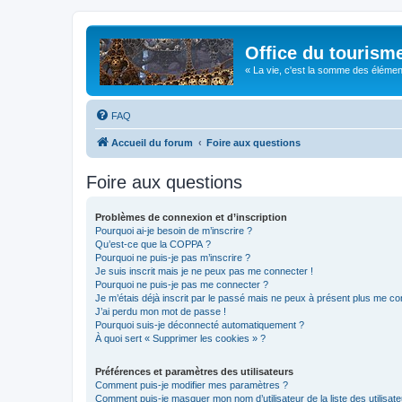
Office du tourism
« La vie, c'est la somme des éléments 
FAQ
Accueil du forum
Foire aux questions
Foire aux questions
Problèmes de connexion et d’inscription
Pourquoi ai-je besoin de m’inscrire ?
Qu’est-ce que la COPPA ?
Pourquoi ne puis-je pas m’inscrire ?
Je suis inscrit mais je ne peux pas me connecter !
Pourquoi ne puis-je pas me connecter ?
Je m’étais déjà inscrit par le passé mais ne peux à présent plus me co
J’ai perdu mon mot de passe !
Pourquoi suis-je déconnecté automatiquement ?
À quoi sert « Supprimer les cookies » ?
Préférences et paramètres des utilisateurs
Comment puis-je modifier mes paramètres ?
Comment puis-je masquer mon nom d’utilisateur de la liste des utilisate