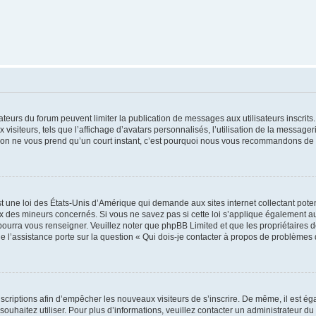
trateurs du forum peuvent limiter la publication de messages aux utilisateurs inscri
visiteurs, tels que l’affichage d’avatars personnalisés, l’utilisation de la messager
ription ne vous prend qu’un court instant, c’est pourquoi nous vous recommandons de l
t une loi des États-Unis d’Amérique qui demande aux sites internet collectant pot
 des mineurs concernés. Si vous ne savez pas si cette loi s’applique également au
 pourra vous renseigner. Veuillez noter que phpBB Limited et que les propriétaires
ue l’assistance porte sur la question « Qui dois-je contacter à propos de problèmes 
inscriptions afin d’empêcher les nouveaux visiteurs de s’inscrire. De même, il est é
s souhaitez utiliser. Pour plus d’informations, veuillez contacter un administrateur du