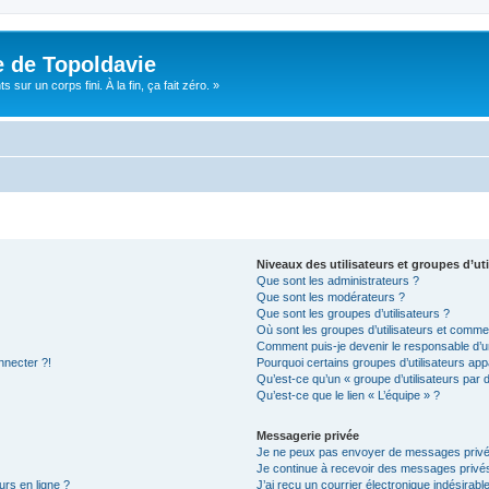
e de Topoldavie
sur un corps fini. À la fin, ça fait zéro. »
Niveaux des utilisateurs et groupes d’uti
Que sont les administrateurs ?
Que sont les modérateurs ?
Que sont les groupes d’utilisateurs ?
Où sont les groupes d’utilisateurs et commen
Comment puis-je devenir le responsable d’un
nnecter ?!
Pourquoi certains groupes d’utilisateurs app
Qu’est-ce qu’un « groupe d’utilisateurs par 
Qu’est-ce que le lien « L’équipe » ?
Messagerie privée
Je ne peux pas envoyer de messages privé
Je continue à recevoir des messages privés 
urs en ligne ?
J’ai reçu un courrier électronique indésirabl