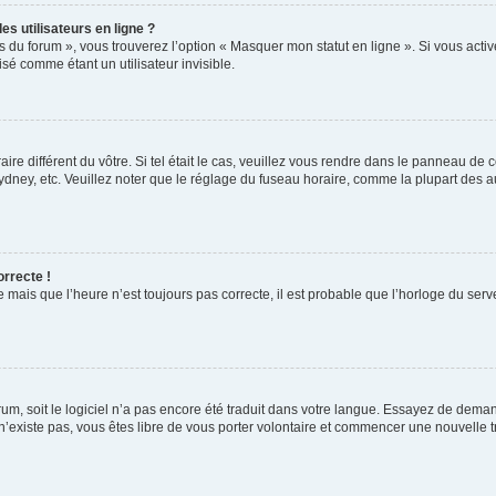
s utilisateurs en ligne ?
s du forum », vous trouverez l’option « Masquer mon statut en ligne ». Si vous activ
é comme étant un utilisateur invisible.
aire différent du vôtre. Si tel était le cas, veuillez vous rendre dans le panneau de co
ey, etc. Veuillez noter que le réglage du fuseau horaire, comme la plupart des autr
orrecte !
 mais que l’heure n’est toujours pas correcte, il est probable que l’horloge du serve
orum, soit le logiciel n’a pas encore été traduit dans votre langue. Essayez de deman
 n’existe pas, vous êtes libre de vous porter volontaire et commencer une nouvelle t