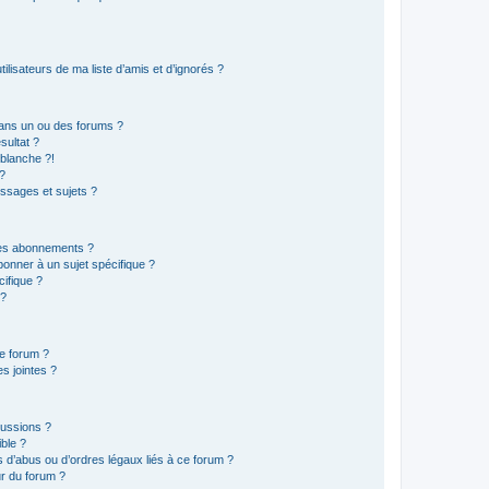
lisateurs de ma liste d’amis et d’ignorés ?
ans un ou des forums ?
sultat ?
blanche ?!
?
ssages et sujets ?
t les abonnements ?
onner à un sujet spécifique ?
ifique ?
 ?
ce forum ?
s jointes ?
cussions ?
ible ?
 d’abus ou d’ordres légaux liés à ce forum ?
r du forum ?