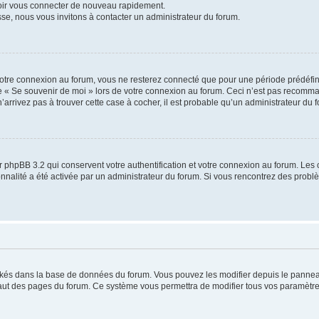
voir vous connecter de nouveau rapidement.
sse, nous vous invitons à contacter un administrateur du forum.
otre connexion au forum, vous ne resterez connecté que pour une période prédéfinie
se « Se souvenir de moi » lors de votre connexion au forum. Ceci n’est pas recomm
’arrivez pas à trouver cette case à cocher, il est probable qu’un administrateur du fo
 phpBB 3.2 qui conservent votre authentification et votre connexion au forum. Les 
tionnalité a été activée par un administrateur du forum. Si vous rencontrez des pro
ockés dans la base de données du forum. Vous pouvez les modifier depuis le panneau 
haut des pages du forum. Ce système vous permettra de modifier tous vos paramètre