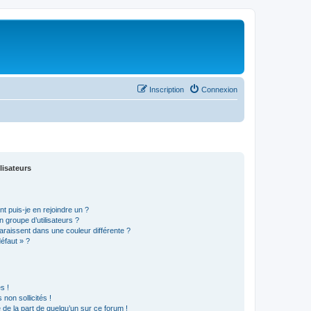
Inscription
Connexion
lisateurs
t puis-je en rejoindre un ?
 groupe d’utilisateurs ?
araissent dans une couleur différente ?
défaut » ?
s !
non sollicités !
e de la part de quelqu’un sur ce forum !