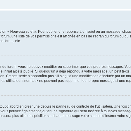
outon « Nouveau sujet ». Pour publier une réponse à un sujet ou un message, cliqu
 forum, une liste de vos permissions est affichée en bas de l’écran du forum ou du
ce forum, etc.
r du forum, vous ne pouvez modifier ou supprimer que vos propres messages. Vou
 initial ait été publié. Si quelqu’un a déjà répondu à votre message, un petit text
ion. Ce petit texte n’apparaîtra pas s’il s’agit d’une modification effectuée par un 
ue les utilisateurs normaux ne peuvent pas supprimer leur propre message si une ré
ut d’abord en créer une depuis le panneau de contrôle de l’utilisateur. Une fois c
ure. Vous pouvez également ajouter une signature qui sera insérée à tous vos mess
 vous sera plus utile de spécifier sur chaque message votre souhait d’insérer votre si