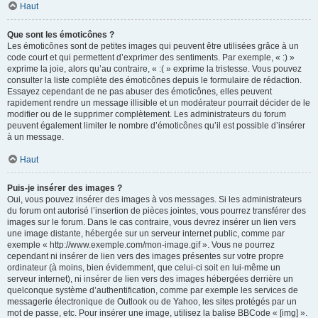
Haut
Que sont les émoticônes ?
Les émoticônes sont de petites images qui peuvent être utilisées grâce à un
code court et qui permettent d’exprimer des sentiments. Par exemple, « :) »
exprime la joie, alors qu’au contraire, « :( » exprime la tristesse. Vous pouvez
consulter la liste complète des émoticônes depuis le formulaire de rédaction.
Essayez cependant de ne pas abuser des émoticônes, elles peuvent
rapidement rendre un message illisible et un modérateur pourrait décider de le
modifier ou de le supprimer complètement. Les administrateurs du forum
peuvent également limiter le nombre d’émoticônes qu’il est possible d’insérer
à un message.
Haut
Puis-je insérer des images ?
Oui, vous pouvez insérer des images à vos messages. Si les administrateurs
du forum ont autorisé l’insertion de pièces jointes, vous pourrez transférer des
images sur le forum. Dans le cas contraire, vous devrez insérer un lien vers
une image distante, hébergée sur un serveur internet public, comme par
exemple « http://www.exemple.com/mon-image.gif ». Vous ne pourrez
cependant ni insérer de lien vers des images présentes sur votre propre
ordinateur (à moins, bien évidemment, que celui-ci soit en lui-même un
serveur internet), ni insérer de lien vers des images hébergées derrière un
quelconque système d’authentification, comme par exemple les services de
messagerie électronique de Outlook ou de Yahoo, les sites protégés par un
mot de passe, etc. Pour insérer une image, utilisez la balise BBCode « [img] ».