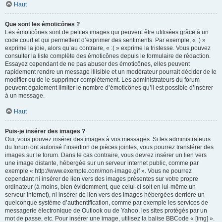
Haut
Que sont les émoticônes ?
Les émoticônes sont de petites images qui peuvent être utilisées grâce à un
code court et qui permettent d’exprimer des sentiments. Par exemple, « :) »
exprime la joie, alors qu’au contraire, « :( » exprime la tristesse. Vous pouvez
consulter la liste complète des émoticônes depuis le formulaire de rédaction.
Essayez cependant de ne pas abuser des émoticônes, elles peuvent
rapidement rendre un message illisible et un modérateur pourrait décider de le
modifier ou de le supprimer complètement. Les administrateurs du forum
peuvent également limiter le nombre d’émoticônes qu’il est possible d’insérer
à un message.
Haut
Puis-je insérer des images ?
Oui, vous pouvez insérer des images à vos messages. Si les administrateurs
du forum ont autorisé l’insertion de pièces jointes, vous pourrez transférer des
images sur le forum. Dans le cas contraire, vous devrez insérer un lien vers
une image distante, hébergée sur un serveur internet public, comme par
exemple « http://www.exemple.com/mon-image.gif ». Vous ne pourrez
cependant ni insérer de lien vers des images présentes sur votre propre
ordinateur (à moins, bien évidemment, que celui-ci soit en lui-même un
serveur internet), ni insérer de lien vers des images hébergées derrière un
quelconque système d’authentification, comme par exemple les services de
messagerie électronique de Outlook ou de Yahoo, les sites protégés par un
mot de passe, etc. Pour insérer une image, utilisez la balise BBCode « [img] ».