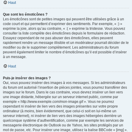
Haut
Que sont les émoticônes ?
Les émoticônes sont de petites images qui peuvent être utilisées grâce à un
code court et qui permettent d’exprimer des sentiments. Par exemple, « :) »
exprime la joie, alors qu’au contraire, « :( » exprime la tristesse. Vous pouvez
consulter la liste complète des émoticônes depuis le formulaire de rédaction.
Essayez cependant de ne pas abuser des émoticônes, elles peuvent
rapidement rendre un message illisible et un modérateur pourrait décider de le
modifier ou de le supprimer complètement. Les administrateurs du forum
peuvent également limiter le nombre d’émoticônes qu’il est possible d’insérer
à un message.
Haut
Puis-je insérer des images ?
Oui, vous pouvez insérer des images à vos messages. Si les administrateurs
du forum ont autorisé l’insertion de pièces jointes, vous pourrez transférer des
images sur le forum. Dans le cas contraire, vous devrez insérer un lien vers
une image distante, hébergée sur un serveur internet public, comme par
exemple « http://www.exemple.com/mon-image.gif ». Vous ne pourrez
cependant ni insérer de lien vers des images présentes sur votre propre
ordinateur (à moins, bien évidemment, que celui-ci soit en lui-même un
serveur internet), ni insérer de lien vers des images hébergées derrière un
quelconque système d’authentification, comme par exemple les services de
messagerie électronique de Outlook ou de Yahoo, les sites protégés par un
mot de passe, etc. Pour insérer une image, utilisez la balise BBCode « [img] ».