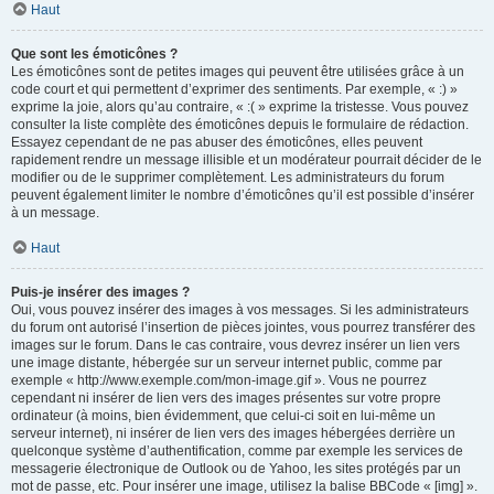
Haut
Que sont les émoticônes ?
Les émoticônes sont de petites images qui peuvent être utilisées grâce à un
code court et qui permettent d’exprimer des sentiments. Par exemple, « :) »
exprime la joie, alors qu’au contraire, « :( » exprime la tristesse. Vous pouvez
consulter la liste complète des émoticônes depuis le formulaire de rédaction.
Essayez cependant de ne pas abuser des émoticônes, elles peuvent
rapidement rendre un message illisible et un modérateur pourrait décider de le
modifier ou de le supprimer complètement. Les administrateurs du forum
peuvent également limiter le nombre d’émoticônes qu’il est possible d’insérer
à un message.
Haut
Puis-je insérer des images ?
Oui, vous pouvez insérer des images à vos messages. Si les administrateurs
du forum ont autorisé l’insertion de pièces jointes, vous pourrez transférer des
images sur le forum. Dans le cas contraire, vous devrez insérer un lien vers
une image distante, hébergée sur un serveur internet public, comme par
exemple « http://www.exemple.com/mon-image.gif ». Vous ne pourrez
cependant ni insérer de lien vers des images présentes sur votre propre
ordinateur (à moins, bien évidemment, que celui-ci soit en lui-même un
serveur internet), ni insérer de lien vers des images hébergées derrière un
quelconque système d’authentification, comme par exemple les services de
messagerie électronique de Outlook ou de Yahoo, les sites protégés par un
mot de passe, etc. Pour insérer une image, utilisez la balise BBCode « [img] ».