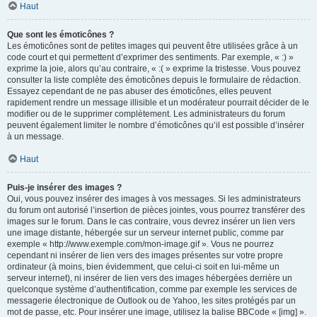
Haut
Que sont les émoticônes ?
Les émoticônes sont de petites images qui peuvent être utilisées grâce à un
code court et qui permettent d’exprimer des sentiments. Par exemple, « :) »
exprime la joie, alors qu’au contraire, « :( » exprime la tristesse. Vous pouvez
consulter la liste complète des émoticônes depuis le formulaire de rédaction.
Essayez cependant de ne pas abuser des émoticônes, elles peuvent
rapidement rendre un message illisible et un modérateur pourrait décider de le
modifier ou de le supprimer complètement. Les administrateurs du forum
peuvent également limiter le nombre d’émoticônes qu’il est possible d’insérer
à un message.
Haut
Puis-je insérer des images ?
Oui, vous pouvez insérer des images à vos messages. Si les administrateurs
du forum ont autorisé l’insertion de pièces jointes, vous pourrez transférer des
images sur le forum. Dans le cas contraire, vous devrez insérer un lien vers
une image distante, hébergée sur un serveur internet public, comme par
exemple « http://www.exemple.com/mon-image.gif ». Vous ne pourrez
cependant ni insérer de lien vers des images présentes sur votre propre
ordinateur (à moins, bien évidemment, que celui-ci soit en lui-même un
serveur internet), ni insérer de lien vers des images hébergées derrière un
quelconque système d’authentification, comme par exemple les services de
messagerie électronique de Outlook ou de Yahoo, les sites protégés par un
mot de passe, etc. Pour insérer une image, utilisez la balise BBCode « [img] ».