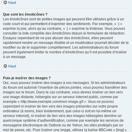
Haut
Que sont les émoticônes ?
Les émoticônes sont de petites images qui peuvent être utilisées grâce à un
code court et qui permettent d’exprimer des sentiments. Par exemple, « :) »
exprime la joie, alors qu’au contraire, « :( » exprime la tristesse. Vous pouvez
consulter la liste complète des émoticônes depuis le formulaire de rédaction.
Essayez cependant de ne pas abuser des émoticônes, elles peuvent
rapidement rendre un message illisible et un modérateur pourrait décider de le
modifier ou de le supprimer complètement. Les administrateurs du forum
peuvent également limiter le nombre d’émoticônes qu’il est possible d’insérer
à un message.
Haut
Puis-je insérer des images ?
Oui, vous pouvez insérer des images à vos messages. Si les administrateurs
du forum ont autorisé l’insertion de pièces jointes, vous pourrez transférer des
images sur le forum. Dans le cas contraire, vous devrez insérer un lien vers
une image distante, hébergée sur un serveur internet public, comme par
exemple « http://www.exemple.com/mon-image.gif ». Vous ne pourrez
cependant ni insérer de lien vers des images présentes sur votre propre
ordinateur (à moins, bien évidemment, que celui-ci soit en lui-même un
serveur internet), ni insérer de lien vers des images hébergées derrière un
quelconque système d’authentification, comme par exemple les services de
messagerie électronique de Outlook ou de Yahoo, les sites protégés par un
mot de passe, etc. Pour insérer une image, utilisez la balise BBCode « [img] ».