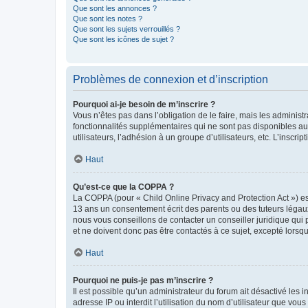
Que sont les annonces ?
Que sont les notes ?
Que sont les sujets verrouillés ?
Que sont les icônes de sujet ?
Problèmes de connexion et d’inscription
Pourquoi ai-je besoin de m’inscrire ?
Vous n’êtes pas dans l’obligation de le faire, mais les adminis
fonctionnalités supplémentaires qui ne sont pas disponibles aux 
utilisateurs, l’adhésion à un groupe d’utilisateurs, etc. L’insc
Haut
Qu’est-ce que la COPPA ?
La COPPA (pour « Child Online Privacy and Protection Act ») es
13 ans un consentement écrit des parents ou des tuteurs légaux
nous vous conseillons de contacter un conseiller juridique qui
et ne doivent donc pas être contactés à ce sujet, excepté lorsq
Haut
Pourquoi ne puis-je pas m’inscrire ?
Il est possible qu’un administrateur du forum ait désactivé les 
adresse IP ou interdit l’utilisation du nom d’utilisateur que vou