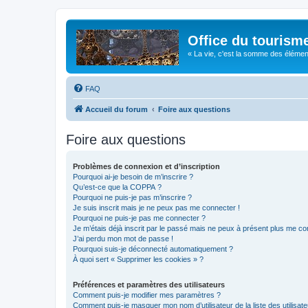
Office du tourism
« La vie, c'est la somme des éléments 
FAQ
Accueil du forum
Foire aux questions
Foire aux questions
Problèmes de connexion et d’inscription
Pourquoi ai-je besoin de m’inscrire ?
Qu’est-ce que la COPPA ?
Pourquoi ne puis-je pas m’inscrire ?
Je suis inscrit mais je ne peux pas me connecter !
Pourquoi ne puis-je pas me connecter ?
Je m’étais déjà inscrit par le passé mais ne peux à présent plus me co
J’ai perdu mon mot de passe !
Pourquoi suis-je déconnecté automatiquement ?
À quoi sert « Supprimer les cookies » ?
Préférences et paramètres des utilisateurs
Comment puis-je modifier mes paramètres ?
Comment puis-je masquer mon nom d’utilisateur de la liste des utilisate