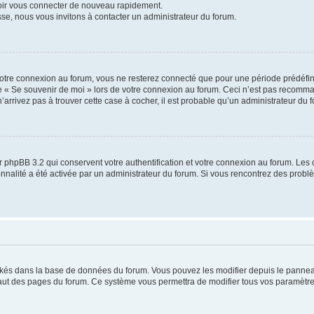
voir vous connecter de nouveau rapidement.
sse, nous vous invitons à contacter un administrateur du forum.
otre connexion au forum, vous ne resterez connecté que pour une période prédéfinie
se « Se souvenir de moi » lors de votre connexion au forum. Ceci n’est pas recomm
’arrivez pas à trouver cette case à cocher, il est probable qu’un administrateur du fo
 phpBB 3.2 qui conservent votre authentification et votre connexion au forum. Les 
tionnalité a été activée par un administrateur du forum. Si vous rencontrez des pro
ockés dans la base de données du forum. Vous pouvez les modifier depuis le panneau 
haut des pages du forum. Ce système vous permettra de modifier tous vos paramètre