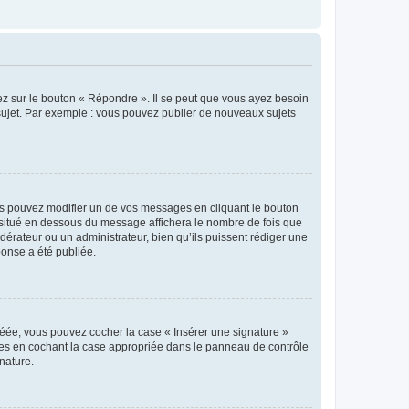
ez sur le bouton « Répondre ». Il se peut que vous ayez besoin
 sujet. Par exemple : vous pouvez publier de nouveaux sujets
s pouvez modifier un de vos messages en cliquant le bouton
e situé en dessous du message affichera le nombre de fois que
modérateur ou un administrateur, bien qu’ils puissent rédiger une
ponse a été publiée.
réée, vous pouvez cocher la case « Insérer une signature »
ages en cochant la case appropriée dans le panneau de contrôle
gnature.