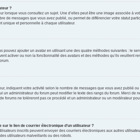
ateur ?
ur lorsque vous consultez un sujet. Une d’elles peut être une image associée à vo
mbre de messages que vous avez publié, ou permet de différencier votre statut parti
 unique et personnelle à chaque utilisateur.
ous pouvez ajouter un avatar en utilisant une des quatre méthodes suivantes : le serv
ent activer ou non la fonctionnalité des avatars et des méthodes qu’ils veuillent ren
forum.
ur, indiquent votre activité selon le nombre de messages que vous avez publié ou id
eul un administrateur du forum peut modifier le texte des rangs du forum. Merci de 
de forums ne toléreront pas ce procédé et un administrateur ou un modérateur pou
ur le lien de courrier électronique d’un utilisateur ?
s utilisateurs inscrits peuvent envoyer des courriers électroniques aux autres utili
es utilisateurs malveillants ou des robots.