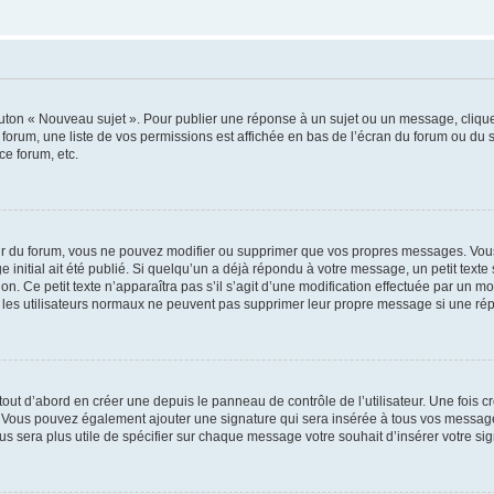
outon « Nouveau sujet ». Pour publier une réponse à un sujet ou un message, cliqu
 forum, une liste de vos permissions est affichée en bas de l’écran du forum ou du
ce forum, etc.
r du forum, vous ne pouvez modifier ou supprimer que vos propres messages. Vou
 initial ait été publié. Si quelqu’un a déjà répondu à votre message, un petit text
ion. Ce petit texte n’apparaîtra pas s’il s’agit d’une modification effectuée par un 
ue les utilisateurs normaux ne peuvent pas supprimer leur propre message si une ré
ut d’abord en créer une depuis le panneau de contrôle de l’utilisateur. Une fois c
ure. Vous pouvez également ajouter une signature qui sera insérée à tous vos mess
 vous sera plus utile de spécifier sur chaque message votre souhait d’insérer votre si