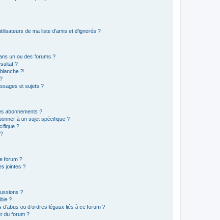
lisateurs de ma liste d’amis et d’ignorés ?
ans un ou des forums ?
sultat ?
blanche ?!
?
ssages et sujets ?
t les abonnements ?
onner à un sujet spécifique ?
ifique ?
 ?
ce forum ?
s jointes ?
cussions ?
ible ?
 d’abus ou d’ordres légaux liés à ce forum ?
r du forum ?