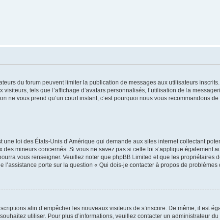
trateurs du forum peuvent limiter la publication de messages aux utilisateurs inscri
visiteurs, tels que l’affichage d’avatars personnalisés, l’utilisation de la messager
ription ne vous prend qu’un court instant, c’est pourquoi nous vous recommandons de l
t une loi des États-Unis d’Amérique qui demande aux sites internet collectant pot
 des mineurs concernés. Si vous ne savez pas si cette loi s’applique également au
 pourra vous renseigner. Veuillez noter que phpBB Limited et que les propriétaires
ue l’assistance porte sur la question « Qui dois-je contacter à propos de problèmes 
inscriptions afin d’empêcher les nouveaux visiteurs de s’inscrire. De même, il est é
s souhaitez utiliser. Pour plus d’informations, veuillez contacter un administrateur du