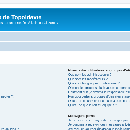
e de Topoldavie
sur un corps fini. À la fin, ça fait zéro. »
Niveaux des utilisateurs et groupes d’uti
Que sont les administrateurs ?
Que sont les modérateurs ?
Que sont les groupes d’utilisateurs ?
Où sont les groupes d’utilisateurs et commen
Comment puis-je devenir le responsable d’un
nnecter ?!
Pourquoi certains groupes d’utilisateurs app
Qu’est-ce qu’un « groupe d’utilisateurs par 
Qu’est-ce que le lien « L’équipe » ?
Messagerie privée
Je ne peux pas envoyer de messages privé
Je continue à recevoir des messages privés 
urs en ligne ?
J’ai reçu un courrier électronique indésirabl