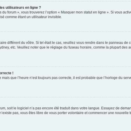
s utilisateurs en ligne ?
s du forum », vous trouverez l’option « Masquer mon statut en ligne ». Si vous activ
é comme étant un utilisateur invisible.
aire différent du vôtre. Si tel était le cas, veuillez vous rendre dans le panneau de co
ey, etc. Veuillez noter que le réglage du fuseau horaire, comme la plupart des autr
orrecte !
 mais que l’heure n’est toujours pas correcte, il est probable que l’horloge du serve
orum, soit le logiciel n’a pas encore été traduit dans votre langue. Essayez de deman
 n’existe pas, vous êtes libre de vous porter volontaire et commencer une nouvelle t