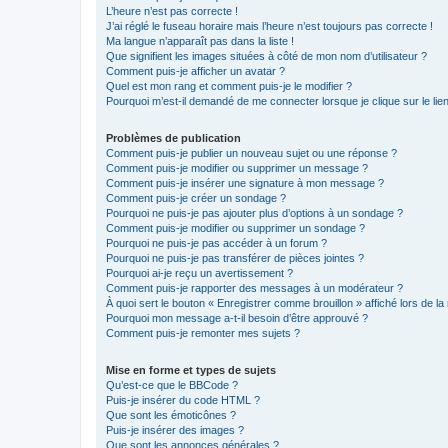
L’heure n’est pas correcte !
J’ai réglé le fuseau horaire mais l’heure n’est toujours pas correcte !
Ma langue n’apparaît pas dans la liste !
Que signifient les images situées à côté de mon nom d’utilisateur ?
Comment puis-je afficher un avatar ?
Quel est mon rang et comment puis-je le modifier ?
Pourquoi m’est-il demandé de me connecter lorsque je clique sur le lien 
Problèmes de publication
Comment puis-je publier un nouveau sujet ou une réponse ?
Comment puis-je modifier ou supprimer un message ?
Comment puis-je insérer une signature à mon message ?
Comment puis-je créer un sondage ?
Pourquoi ne puis-je pas ajouter plus d’options à un sondage ?
Comment puis-je modifier ou supprimer un sondage ?
Pourquoi ne puis-je pas accéder à un forum ?
Pourquoi ne puis-je pas transférer de pièces jointes ?
Pourquoi ai-je reçu un avertissement ?
Comment puis-je rapporter des messages à un modérateur ?
À quoi sert le bouton « Enregistrer comme brouillon » affiché lors de la 
Pourquoi mon message a-t-il besoin d’être approuvé ?
Comment puis-je remonter mes sujets ?
Mise en forme et types de sujets
Qu’est-ce que le BBCode ?
Puis-je insérer du code HTML ?
Que sont les émoticônes ?
Puis-je insérer des images ?
Que sont les annonces générales ?