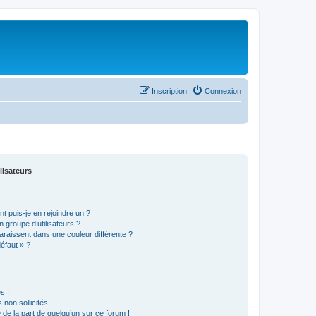
Inscription
Connexion
lisateurs
t puis-je en rejoindre un ?
 groupe d’utilisateurs ?
araissent dans une couleur différente ?
défaut » ?
s !
non sollicités !
e de la part de quelqu’un sur ce forum !