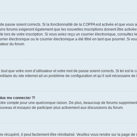
t de passe soient corrects. Si la fonctionnalité de la COPPA est activée et que vous 
ains forums exigeront également que les nouvelles inscriptions doivent être activée
te lors de votre inscription. Si vous aviez reçu un courrier électronique, consultez l
r électronique ou le courrier électronique a été filtré en tant que pourriel. Si vo
rateur du forum.
out que votre nom d’utilisateur et votre mot de passe soient corrects. Si tel est le
iétaire du site internet ait un problème de configuration et qu’il soit nécessaire de l
 plus me connecter ?!
votre compte pour une quelconque raison. De plus, beaucoup de forums suppriment pér
 nouveau et essayez de participer plus activement aux discussions du forum.
 récupéré, il peut facilement être réinitialisé. Veuillez vous rendre sur la page de