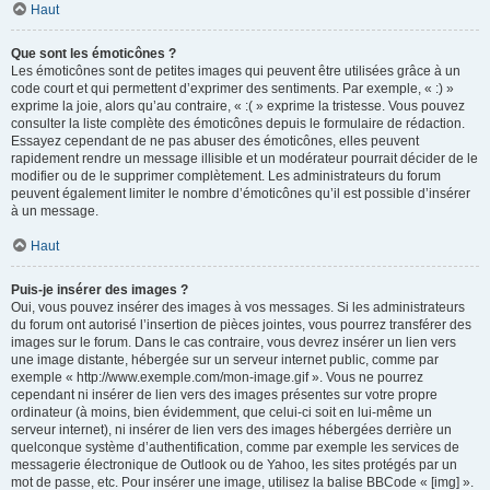
Haut
Que sont les émoticônes ?
Les émoticônes sont de petites images qui peuvent être utilisées grâce à un
code court et qui permettent d’exprimer des sentiments. Par exemple, « :) »
exprime la joie, alors qu’au contraire, « :( » exprime la tristesse. Vous pouvez
consulter la liste complète des émoticônes depuis le formulaire de rédaction.
Essayez cependant de ne pas abuser des émoticônes, elles peuvent
rapidement rendre un message illisible et un modérateur pourrait décider de le
modifier ou de le supprimer complètement. Les administrateurs du forum
peuvent également limiter le nombre d’émoticônes qu’il est possible d’insérer
à un message.
Haut
Puis-je insérer des images ?
Oui, vous pouvez insérer des images à vos messages. Si les administrateurs
du forum ont autorisé l’insertion de pièces jointes, vous pourrez transférer des
images sur le forum. Dans le cas contraire, vous devrez insérer un lien vers
une image distante, hébergée sur un serveur internet public, comme par
exemple « http://www.exemple.com/mon-image.gif ». Vous ne pourrez
cependant ni insérer de lien vers des images présentes sur votre propre
ordinateur (à moins, bien évidemment, que celui-ci soit en lui-même un
serveur internet), ni insérer de lien vers des images hébergées derrière un
quelconque système d’authentification, comme par exemple les services de
messagerie électronique de Outlook ou de Yahoo, les sites protégés par un
mot de passe, etc. Pour insérer une image, utilisez la balise BBCode « [img] ».