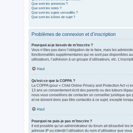
Que sont les annonces ?
Que sont les notes ?
Que sont les sujets verrouillés ?
Que sont les icônes de sujet ?
Problèmes de connexion et d’inscription
Pourquoi ai-je besoin de m’inscrire ?
Vous n’êtes pas dans l’obligation de le faire, mais les adminis
fonctionnalités supplémentaires qui ne sont pas disponibles aux 
utilisateurs, l’adhésion à un groupe d’utilisateurs, etc. L’insc
Haut
Qu’est-ce que la COPPA ?
La COPPA (pour « Child Online Privacy and Protection Act ») es
13 ans un consentement écrit des parents ou des tuteurs légaux
nous vous conseillons de contacter un conseiller juridique qui
et ne doivent donc pas être contactés à ce sujet, excepté lorsq
Haut
Pourquoi ne puis-je pas m’inscrire ?
Il est possible qu’un administrateur du forum ait désactivé les 
adresse IP ou interdit l’utilisation du nom d’utilisateur que vou