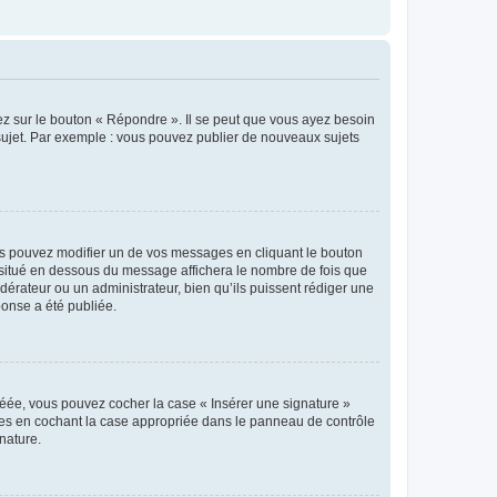
ez sur le bouton « Répondre ». Il se peut que vous ayez besoin
 sujet. Par exemple : vous pouvez publier de nouveaux sujets
s pouvez modifier un de vos messages en cliquant le bouton
e situé en dessous du message affichera le nombre de fois que
modérateur ou un administrateur, bien qu’ils puissent rédiger une
ponse a été publiée.
réée, vous pouvez cocher la case « Insérer une signature »
ages en cochant la case appropriée dans le panneau de contrôle
gnature.