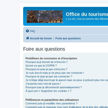
Office du tourism
« La vie, c'est la somme des éléments 
FAQ
Accueil du forum
Foire aux questions
Foire aux questions
Problèmes de connexion et d’inscription
Pourquoi ai-je besoin de m’inscrire ?
Qu’est-ce que la COPPA ?
Pourquoi ne puis-je pas m’inscrire ?
Je suis inscrit mais je ne peux pas me connecter !
Pourquoi ne puis-je pas me connecter ?
Je m’étais déjà inscrit par le passé mais ne peux à présent plus me co
J’ai perdu mon mot de passe !
Pourquoi suis-je déconnecté automatiquement ?
À quoi sert « Supprimer les cookies » ?
Préférences et paramètres des utilisateurs
Comment puis-je modifier mes paramètres ?
Comment puis-je masquer mon nom d’utilisateur de la liste des utilisate