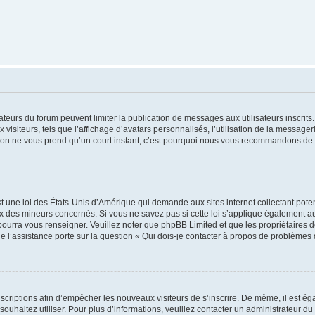
trateurs du forum peuvent limiter la publication de messages aux utilisateurs inscri
visiteurs, tels que l’affichage d’avatars personnalisés, l’utilisation de la messager
ription ne vous prend qu’un court instant, c’est pourquoi nous vous recommandons de l
t une loi des États-Unis d’Amérique qui demande aux sites internet collectant pot
 des mineurs concernés. Si vous ne savez pas si cette loi s’applique également au
 pourra vous renseigner. Veuillez noter que phpBB Limited et que les propriétaires
ue l’assistance porte sur la question « Qui dois-je contacter à propos de problèmes 
inscriptions afin d’empêcher les nouveaux visiteurs de s’inscrire. De même, il est é
s souhaitez utiliser. Pour plus d’informations, veuillez contacter un administrateur du