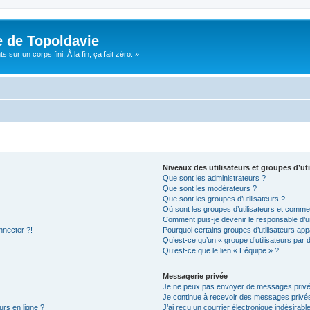
e de Topoldavie
sur un corps fini. À la fin, ça fait zéro. »
Niveaux des utilisateurs et groupes d’uti
Que sont les administrateurs ?
Que sont les modérateurs ?
Que sont les groupes d’utilisateurs ?
Où sont les groupes d’utilisateurs et commen
Comment puis-je devenir le responsable d’un
nnecter ?!
Pourquoi certains groupes d’utilisateurs app
Qu’est-ce qu’un « groupe d’utilisateurs par 
Qu’est-ce que le lien « L’équipe » ?
Messagerie privée
Je ne peux pas envoyer de messages privé
Je continue à recevoir des messages privés 
urs en ligne ?
J’ai reçu un courrier électronique indésirabl