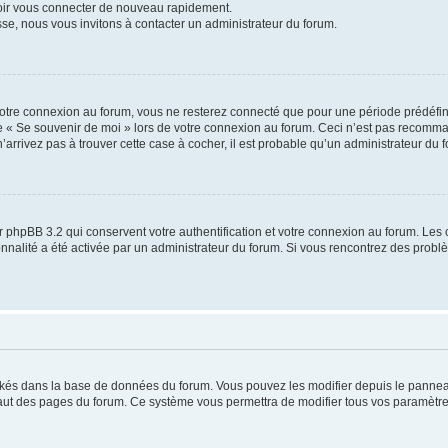
voir vous connecter de nouveau rapidement.
sse, nous vous invitons à contacter un administrateur du forum.
otre connexion au forum, vous ne resterez connecté que pour une période prédéfinie
se « Se souvenir de moi » lors de votre connexion au forum. Ceci n’est pas recomm
’arrivez pas à trouver cette case à cocher, il est probable qu’un administrateur du fo
 phpBB 3.2 qui conservent votre authentification et votre connexion au forum. Les 
tionnalité a été activée par un administrateur du forum. Si vous rencontrez des pro
ockés dans la base de données du forum. Vous pouvez les modifier depuis le panneau 
haut des pages du forum. Ce système vous permettra de modifier tous vos paramètre