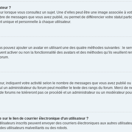
ateur ?
ur lorsque vous consultez un sujet. Une d’elles peut être une image associée à vo
mbre de messages que vous avez publié, ou permet de différencier votre statut parti
 unique et personnelle à chaque utilisateur.
ous pouvez ajouter un avatar en utilisant une des quatre méthodes suivantes : le serv
ent activer ou non la fonctionnalité des avatars et des méthodes qu’ils veuillent ren
forum.
ur, indiquent votre activité selon le nombre de messages que vous avez publié ou id
eul un administrateur du forum peut modifier le texte des rangs du forum. Merci de 
de forums ne toléreront pas ce procédé et un administrateur ou un modérateur pou
ur le lien de courrier électronique d’un utilisateur ?
s utilisateurs inscrits peuvent envoyer des courriers électroniques aux autres utili
es utilisateurs malveillants ou des robots.