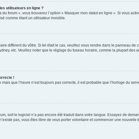
s utilisateurs en ligne ?
s du forum », vous trouverez l’option « Masquer mon statut en ligne ». Si vous activ
é comme étant un utilisateur invisible.
aire différent du vôtre. Si tel était le cas, veuillez vous rendre dans le panneau de co
ey, etc. Veuillez noter que le réglage du fuseau horaire, comme la plupart des autr
orrecte !
 mais que l’heure n’est toujours pas correcte, il est probable que l’horloge du serve
orum, soit le logiciel n’a pas encore été traduit dans votre langue. Essayez de deman
 n’existe pas, vous êtes libre de vous porter volontaire et commencer une nouvelle t