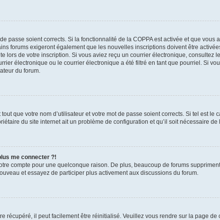
t de passe soient corrects. Si la fonctionnalité de la COPPA est activée et que vous 
ains forums exigeront également que les nouvelles inscriptions doivent être activée
te lors de votre inscription. Si vous aviez reçu un courrier électronique, consultez l
r électronique ou le courrier électronique a été filtré en tant que pourriel. Si vo
rateur du forum.
out que votre nom d’utilisateur et votre mot de passe soient corrects. Si tel est le
iétaire du site internet ait un problème de configuration et qu’il soit nécessaire de l
 plus me connecter ?!
votre compte pour une quelconque raison. De plus, beaucoup de forums suppriment pér
 nouveau et essayez de participer plus activement aux discussions du forum.
 récupéré, il peut facilement être réinitialisé. Veuillez vous rendre sur la page de