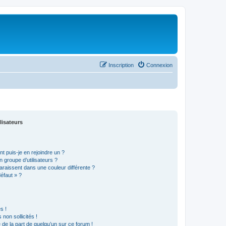
Inscription
Connexion
lisateurs
t puis-je en rejoindre un ?
 groupe d’utilisateurs ?
araissent dans une couleur différente ?
défaut » ?
s !
non sollicités !
e de la part de quelqu’un sur ce forum !