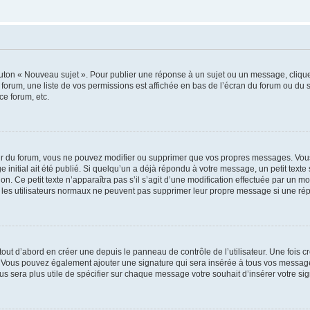
outon « Nouveau sujet ». Pour publier une réponse à un sujet ou un message, cliqu
 forum, une liste de vos permissions est affichée en bas de l’écran du forum ou du
ce forum, etc.
r du forum, vous ne pouvez modifier ou supprimer que vos propres messages. Vou
 initial ait été publié. Si quelqu’un a déjà répondu à votre message, un petit text
ion. Ce petit texte n’apparaîtra pas s’il s’agit d’une modification effectuée par un 
ue les utilisateurs normaux ne peuvent pas supprimer leur propre message si une ré
ut d’abord en créer une depuis le panneau de contrôle de l’utilisateur. Une fois c
ure. Vous pouvez également ajouter une signature qui sera insérée à tous vos mess
 vous sera plus utile de spécifier sur chaque message votre souhait d’insérer votre si