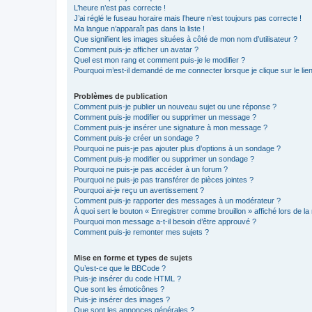
L’heure n’est pas correcte !
J’ai réglé le fuseau horaire mais l’heure n’est toujours pas correcte !
Ma langue n’apparaît pas dans la liste !
Que signifient les images situées à côté de mon nom d’utilisateur ?
Comment puis-je afficher un avatar ?
Quel est mon rang et comment puis-je le modifier ?
Pourquoi m’est-il demandé de me connecter lorsque je clique sur le lien 
Problèmes de publication
Comment puis-je publier un nouveau sujet ou une réponse ?
Comment puis-je modifier ou supprimer un message ?
Comment puis-je insérer une signature à mon message ?
Comment puis-je créer un sondage ?
Pourquoi ne puis-je pas ajouter plus d’options à un sondage ?
Comment puis-je modifier ou supprimer un sondage ?
Pourquoi ne puis-je pas accéder à un forum ?
Pourquoi ne puis-je pas transférer de pièces jointes ?
Pourquoi ai-je reçu un avertissement ?
Comment puis-je rapporter des messages à un modérateur ?
À quoi sert le bouton « Enregistrer comme brouillon » affiché lors de la 
Pourquoi mon message a-t-il besoin d’être approuvé ?
Comment puis-je remonter mes sujets ?
Mise en forme et types de sujets
Qu’est-ce que le BBCode ?
Puis-je insérer du code HTML ?
Que sont les émoticônes ?
Puis-je insérer des images ?
Que sont les annonces générales ?