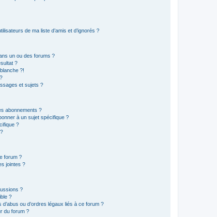
lisateurs de ma liste d’amis et d’ignorés ?
ans un ou des forums ?
sultat ?
blanche ?!
?
ssages et sujets ?
t les abonnements ?
onner à un sujet spécifique ?
ifique ?
 ?
ce forum ?
s jointes ?
cussions ?
ible ?
 d’abus ou d’ordres légaux liés à ce forum ?
r du forum ?