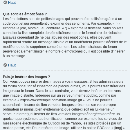
Haut
Que sont les émoticônes ?
Les émoticônes sont de petites images qui peuvent être utilisées grâce à un
code court et qui permettent d’exprimer des sentiments. Par exemple, « :) »
exprime la joie, alors qu’au contraire, « :( » exprime la tristesse. Vous pouvez
consulter la liste complète des émoticônes depuis le formulaire de rédaction.
Essayez cependant de ne pas abuser des émoticônes, elles peuvent
rapidement rendre un message illisible et un modérateur pourrait décider de le
modifier ou de le supprimer complètement. Les administrateurs du forum
peuvent également limiter le nombre d’émoticônes qu’il est possible d’insérer
à un message.
Haut
Puis-je insérer des images ?
Oui, vous pouvez insérer des images à vos messages. Si les administrateurs
du forum ont autorisé l’insertion de pièces jointes, vous pourrez transférer des
images sur le forum. Dans le cas contraire, vous devrez insérer un lien vers
une image distante, hébergée sur un serveur internet public, comme par
exemple « http://www.exemple.com/mon-image.gif ». Vous ne pourrez
cependant ni insérer de lien vers des images présentes sur votre propre
ordinateur (à moins, bien évidemment, que celui-ci soit en lui-même un
serveur internet), ni insérer de lien vers des images hébergées derrière un
quelconque système d’authentification, comme par exemple les services de
messagerie électronique de Outlook ou de Yahoo, les sites protégés par un
mot de passe, etc. Pour insérer une image, utilisez la balise BBCode « [img] ».