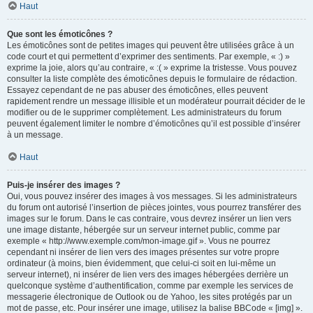
Haut
Que sont les émoticônes ?
Les émoticônes sont de petites images qui peuvent être utilisées grâce à un
code court et qui permettent d’exprimer des sentiments. Par exemple, « :) »
exprime la joie, alors qu’au contraire, « :( » exprime la tristesse. Vous pouvez
consulter la liste complète des émoticônes depuis le formulaire de rédaction.
Essayez cependant de ne pas abuser des émoticônes, elles peuvent
rapidement rendre un message illisible et un modérateur pourrait décider de le
modifier ou de le supprimer complètement. Les administrateurs du forum
peuvent également limiter le nombre d’émoticônes qu’il est possible d’insérer
à un message.
Haut
Puis-je insérer des images ?
Oui, vous pouvez insérer des images à vos messages. Si les administrateurs
du forum ont autorisé l’insertion de pièces jointes, vous pourrez transférer des
images sur le forum. Dans le cas contraire, vous devrez insérer un lien vers
une image distante, hébergée sur un serveur internet public, comme par
exemple « http://www.exemple.com/mon-image.gif ». Vous ne pourrez
cependant ni insérer de lien vers des images présentes sur votre propre
ordinateur (à moins, bien évidemment, que celui-ci soit en lui-même un
serveur internet), ni insérer de lien vers des images hébergées derrière un
quelconque système d’authentification, comme par exemple les services de
messagerie électronique de Outlook ou de Yahoo, les sites protégés par un
mot de passe, etc. Pour insérer une image, utilisez la balise BBCode « [img] ».