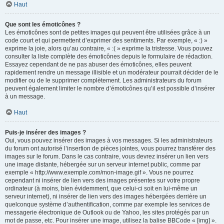
Haut
Que sont les émoticônes ?
Les émoticônes sont de petites images qui peuvent être utilisées grâce à un
code court et qui permettent d’exprimer des sentiments. Par exemple, « :) »
exprime la joie, alors qu’au contraire, « :( » exprime la tristesse. Vous pouvez
consulter la liste complète des émoticônes depuis le formulaire de rédaction.
Essayez cependant de ne pas abuser des émoticônes, elles peuvent
rapidement rendre un message illisible et un modérateur pourrait décider de le
modifier ou de le supprimer complètement. Les administrateurs du forum
peuvent également limiter le nombre d’émoticônes qu’il est possible d’insérer
à un message.
Haut
Puis-je insérer des images ?
Oui, vous pouvez insérer des images à vos messages. Si les administrateurs
du forum ont autorisé l’insertion de pièces jointes, vous pourrez transférer des
images sur le forum. Dans le cas contraire, vous devrez insérer un lien vers
une image distante, hébergée sur un serveur internet public, comme par
exemple « http://www.exemple.com/mon-image.gif ». Vous ne pourrez
cependant ni insérer de lien vers des images présentes sur votre propre
ordinateur (à moins, bien évidemment, que celui-ci soit en lui-même un
serveur internet), ni insérer de lien vers des images hébergées derrière un
quelconque système d’authentification, comme par exemple les services de
messagerie électronique de Outlook ou de Yahoo, les sites protégés par un
mot de passe, etc. Pour insérer une image, utilisez la balise BBCode « [img] ».