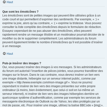
Haut
Que sont les émoticônes ?
Les émoticônes sont de petites images qui peuvent être utilisées grâce à un
code court et qui permettent d’exprimer des sentiments. Par exemple, « :) »
exprime la joie, alors qu’au contraire, « :( » exprime la tristesse. Vous pouvez
consulter la liste complète des émoticônes depuis le formulaire de rédaction.
Essayez cependant de ne pas abuser des émoticônes, elles peuvent
rapidement rendre un message illisible et un modérateur pourrait décider de le
modifier ou de le supprimer complètement. Les administrateurs du forum
peuvent également limiter le nombre d’émoticônes qu’il est possible d’insérer
à un message.
Haut
Puis-je insérer des images ?
Oui, vous pouvez insérer des images à vos messages. Si les administrateurs
du forum ont autorisé l’insertion de pièces jointes, vous pourrez transférer des
images sur le forum. Dans le cas contraire, vous devrez insérer un lien vers
une image distante, hébergée sur un serveur internet public, comme par
exemple « http://www.exemple.com/mon-image.gif ». Vous ne pourrez
cependant ni insérer de lien vers des images présentes sur votre propre
ordinateur (à moins, bien évidemment, que celui-ci soit en lui-même un
serveur internet), ni insérer de lien vers des images hébergées derrière un
quelconque système d’authentification, comme par exemple les services de
messagerie électronique de Outlook ou de Yahoo, les sites protégés par un
mot de passe, etc. Pour insérer une image, utilisez la balise BBCode « [img] ».