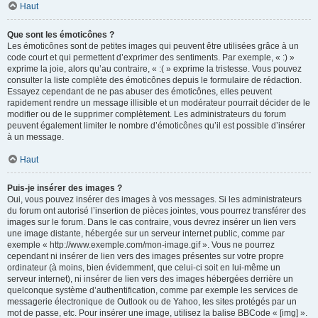
Haut
Que sont les émoticônes ?
Les émoticônes sont de petites images qui peuvent être utilisées grâce à un
code court et qui permettent d’exprimer des sentiments. Par exemple, « :) »
exprime la joie, alors qu’au contraire, « :( » exprime la tristesse. Vous pouvez
consulter la liste complète des émoticônes depuis le formulaire de rédaction.
Essayez cependant de ne pas abuser des émoticônes, elles peuvent
rapidement rendre un message illisible et un modérateur pourrait décider de le
modifier ou de le supprimer complètement. Les administrateurs du forum
peuvent également limiter le nombre d’émoticônes qu’il est possible d’insérer
à un message.
Haut
Puis-je insérer des images ?
Oui, vous pouvez insérer des images à vos messages. Si les administrateurs
du forum ont autorisé l’insertion de pièces jointes, vous pourrez transférer des
images sur le forum. Dans le cas contraire, vous devrez insérer un lien vers
une image distante, hébergée sur un serveur internet public, comme par
exemple « http://www.exemple.com/mon-image.gif ». Vous ne pourrez
cependant ni insérer de lien vers des images présentes sur votre propre
ordinateur (à moins, bien évidemment, que celui-ci soit en lui-même un
serveur internet), ni insérer de lien vers des images hébergées derrière un
quelconque système d’authentification, comme par exemple les services de
messagerie électronique de Outlook ou de Yahoo, les sites protégés par un
mot de passe, etc. Pour insérer une image, utilisez la balise BBCode « [img] ».