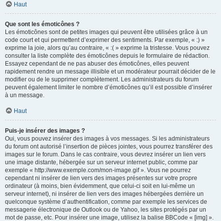
Haut
Que sont les émoticônes ?
Les émoticônes sont de petites images qui peuvent être utilisées grâce à un
code court et qui permettent d’exprimer des sentiments. Par exemple, « :) »
exprime la joie, alors qu’au contraire, « :( » exprime la tristesse. Vous pouvez
consulter la liste complète des émoticônes depuis le formulaire de rédaction.
Essayez cependant de ne pas abuser des émoticônes, elles peuvent
rapidement rendre un message illisible et un modérateur pourrait décider de le
modifier ou de le supprimer complètement. Les administrateurs du forum
peuvent également limiter le nombre d’émoticônes qu’il est possible d’insérer
à un message.
Haut
Puis-je insérer des images ?
Oui, vous pouvez insérer des images à vos messages. Si les administrateurs
du forum ont autorisé l’insertion de pièces jointes, vous pourrez transférer des
images sur le forum. Dans le cas contraire, vous devrez insérer un lien vers
une image distante, hébergée sur un serveur internet public, comme par
exemple « http://www.exemple.com/mon-image.gif ». Vous ne pourrez
cependant ni insérer de lien vers des images présentes sur votre propre
ordinateur (à moins, bien évidemment, que celui-ci soit en lui-même un
serveur internet), ni insérer de lien vers des images hébergées derrière un
quelconque système d’authentification, comme par exemple les services de
messagerie électronique de Outlook ou de Yahoo, les sites protégés par un
mot de passe, etc. Pour insérer une image, utilisez la balise BBCode « [img] ».