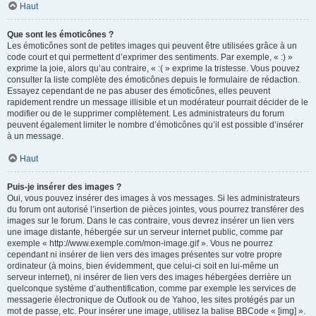
Haut
Que sont les émoticônes ?
Les émoticônes sont de petites images qui peuvent être utilisées grâce à un
code court et qui permettent d’exprimer des sentiments. Par exemple, « :) »
exprime la joie, alors qu’au contraire, « :( » exprime la tristesse. Vous pouvez
consulter la liste complète des émoticônes depuis le formulaire de rédaction.
Essayez cependant de ne pas abuser des émoticônes, elles peuvent
rapidement rendre un message illisible et un modérateur pourrait décider de le
modifier ou de le supprimer complètement. Les administrateurs du forum
peuvent également limiter le nombre d’émoticônes qu’il est possible d’insérer
à un message.
Haut
Puis-je insérer des images ?
Oui, vous pouvez insérer des images à vos messages. Si les administrateurs
du forum ont autorisé l’insertion de pièces jointes, vous pourrez transférer des
images sur le forum. Dans le cas contraire, vous devrez insérer un lien vers
une image distante, hébergée sur un serveur internet public, comme par
exemple « http://www.exemple.com/mon-image.gif ». Vous ne pourrez
cependant ni insérer de lien vers des images présentes sur votre propre
ordinateur (à moins, bien évidemment, que celui-ci soit en lui-même un
serveur internet), ni insérer de lien vers des images hébergées derrière un
quelconque système d’authentification, comme par exemple les services de
messagerie électronique de Outlook ou de Yahoo, les sites protégés par un
mot de passe, etc. Pour insérer une image, utilisez la balise BBCode « [img] ».