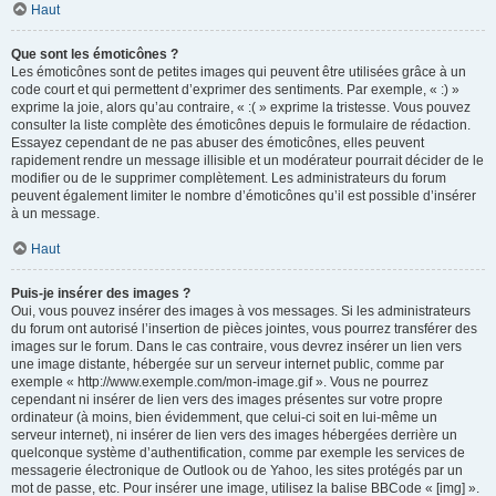
Haut
Que sont les émoticônes ?
Les émoticônes sont de petites images qui peuvent être utilisées grâce à un
code court et qui permettent d’exprimer des sentiments. Par exemple, « :) »
exprime la joie, alors qu’au contraire, « :( » exprime la tristesse. Vous pouvez
consulter la liste complète des émoticônes depuis le formulaire de rédaction.
Essayez cependant de ne pas abuser des émoticônes, elles peuvent
rapidement rendre un message illisible et un modérateur pourrait décider de le
modifier ou de le supprimer complètement. Les administrateurs du forum
peuvent également limiter le nombre d’émoticônes qu’il est possible d’insérer
à un message.
Haut
Puis-je insérer des images ?
Oui, vous pouvez insérer des images à vos messages. Si les administrateurs
du forum ont autorisé l’insertion de pièces jointes, vous pourrez transférer des
images sur le forum. Dans le cas contraire, vous devrez insérer un lien vers
une image distante, hébergée sur un serveur internet public, comme par
exemple « http://www.exemple.com/mon-image.gif ». Vous ne pourrez
cependant ni insérer de lien vers des images présentes sur votre propre
ordinateur (à moins, bien évidemment, que celui-ci soit en lui-même un
serveur internet), ni insérer de lien vers des images hébergées derrière un
quelconque système d’authentification, comme par exemple les services de
messagerie électronique de Outlook ou de Yahoo, les sites protégés par un
mot de passe, etc. Pour insérer une image, utilisez la balise BBCode « [img] ».