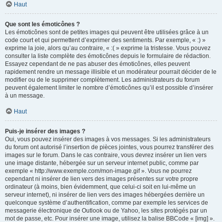
Haut
Que sont les émoticônes ?
Les émoticônes sont de petites images qui peuvent être utilisées grâce à un
code court et qui permettent d’exprimer des sentiments. Par exemple, « :) »
exprime la joie, alors qu’au contraire, « :( » exprime la tristesse. Vous pouvez
consulter la liste complète des émoticônes depuis le formulaire de rédaction.
Essayez cependant de ne pas abuser des émoticônes, elles peuvent
rapidement rendre un message illisible et un modérateur pourrait décider de le
modifier ou de le supprimer complètement. Les administrateurs du forum
peuvent également limiter le nombre d’émoticônes qu’il est possible d’insérer
à un message.
Haut
Puis-je insérer des images ?
Oui, vous pouvez insérer des images à vos messages. Si les administrateurs
du forum ont autorisé l’insertion de pièces jointes, vous pourrez transférer des
images sur le forum. Dans le cas contraire, vous devrez insérer un lien vers
une image distante, hébergée sur un serveur internet public, comme par
exemple « http://www.exemple.com/mon-image.gif ». Vous ne pourrez
cependant ni insérer de lien vers des images présentes sur votre propre
ordinateur (à moins, bien évidemment, que celui-ci soit en lui-même un
serveur internet), ni insérer de lien vers des images hébergées derrière un
quelconque système d’authentification, comme par exemple les services de
messagerie électronique de Outlook ou de Yahoo, les sites protégés par un
mot de passe, etc. Pour insérer une image, utilisez la balise BBCode « [img] ».