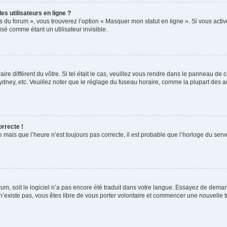
s utilisateurs en ligne ?
s du forum », vous trouverez l’option « Masquer mon statut en ligne ». Si vous activ
é comme étant un utilisateur invisible.
aire différent du vôtre. Si tel était le cas, veuillez vous rendre dans le panneau de co
ey, etc. Veuillez noter que le réglage du fuseau horaire, comme la plupart des autr
orrecte !
 mais que l’heure n’est toujours pas correcte, il est probable que l’horloge du serve
orum, soit le logiciel n’a pas encore été traduit dans votre langue. Essayez de deman
 n’existe pas, vous êtes libre de vous porter volontaire et commencer une nouvelle t