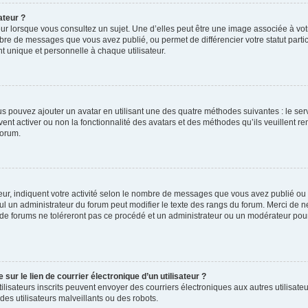
ateur ?
ur lorsque vous consultez un sujet. Une d’elles peut être une image associée à vo
mbre de messages que vous avez publié, ou permet de différencier votre statut parti
 unique et personnelle à chaque utilisateur.
ous pouvez ajouter un avatar en utilisant une des quatre méthodes suivantes : le serv
ent activer ou non la fonctionnalité des avatars et des méthodes qu’ils veuillent ren
forum.
ur, indiquent votre activité selon le nombre de messages que vous avez publié ou id
eul un administrateur du forum peut modifier le texte des rangs du forum. Merci de 
de forums ne toléreront pas ce procédé et un administrateur ou un modérateur pou
ur le lien de courrier électronique d’un utilisateur ?
s utilisateurs inscrits peuvent envoyer des courriers électroniques aux autres utili
es utilisateurs malveillants ou des robots.