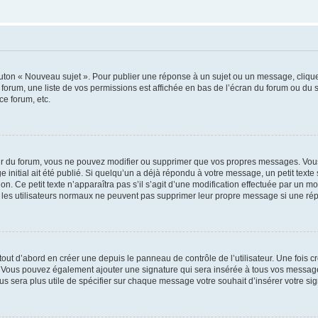
outon « Nouveau sujet ». Pour publier une réponse à un sujet ou un message, cliqu
 forum, une liste de vos permissions est affichée en bas de l’écran du forum ou du
ce forum, etc.
r du forum, vous ne pouvez modifier ou supprimer que vos propres messages. Vou
 initial ait été publié. Si quelqu’un a déjà répondu à votre message, un petit text
ion. Ce petit texte n’apparaîtra pas s’il s’agit d’une modification effectuée par un 
ue les utilisateurs normaux ne peuvent pas supprimer leur propre message si une ré
ut d’abord en créer une depuis le panneau de contrôle de l’utilisateur. Une fois c
ure. Vous pouvez également ajouter une signature qui sera insérée à tous vos mess
 vous sera plus utile de spécifier sur chaque message votre souhait d’insérer votre si