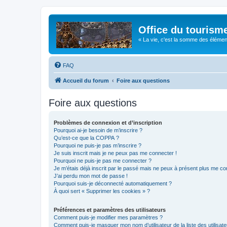
Office du tourism
« La vie, c'est la somme des éléments 
FAQ
Accueil du forum
Foire aux questions
Foire aux questions
Problèmes de connexion et d’inscription
Pourquoi ai-je besoin de m’inscrire ?
Qu’est-ce que la COPPA ?
Pourquoi ne puis-je pas m’inscrire ?
Je suis inscrit mais je ne peux pas me connecter !
Pourquoi ne puis-je pas me connecter ?
Je m’étais déjà inscrit par le passé mais ne peux à présent plus me co
J’ai perdu mon mot de passe !
Pourquoi suis-je déconnecté automatiquement ?
À quoi sert « Supprimer les cookies » ?
Préférences et paramètres des utilisateurs
Comment puis-je modifier mes paramètres ?
Comment puis-je masquer mon nom d’utilisateur de la liste des utilisate