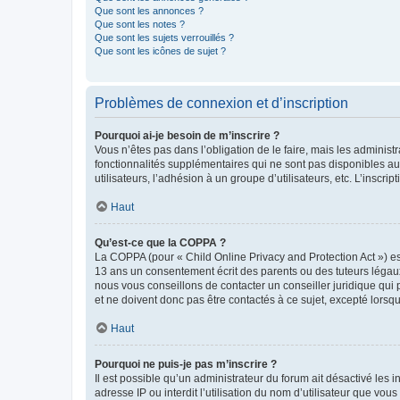
Que sont les annonces ?
Que sont les notes ?
Que sont les sujets verrouillés ?
Que sont les icônes de sujet ?
Problèmes de connexion et d’inscription
Pourquoi ai-je besoin de m’inscrire ?
Vous n’êtes pas dans l’obligation de le faire, mais les adminis
fonctionnalités supplémentaires qui ne sont pas disponibles aux 
utilisateurs, l’adhésion à un groupe d’utilisateurs, etc. L’insc
Haut
Qu’est-ce que la COPPA ?
La COPPA (pour « Child Online Privacy and Protection Act ») es
13 ans un consentement écrit des parents ou des tuteurs légaux
nous vous conseillons de contacter un conseiller juridique qui
et ne doivent donc pas être contactés à ce sujet, excepté lorsq
Haut
Pourquoi ne puis-je pas m’inscrire ?
Il est possible qu’un administrateur du forum ait désactivé les 
adresse IP ou interdit l’utilisation du nom d’utilisateur que vou