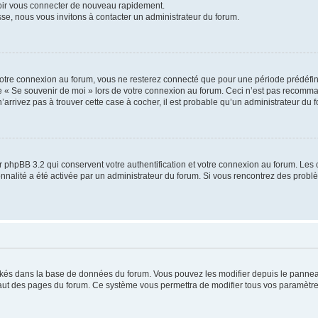
voir vous connecter de nouveau rapidement.
sse, nous vous invitons à contacter un administrateur du forum.
otre connexion au forum, vous ne resterez connecté que pour une période prédéfinie
se « Se souvenir de moi » lors de votre connexion au forum. Ceci n’est pas recomm
’arrivez pas à trouver cette case à cocher, il est probable qu’un administrateur du fo
 phpBB 3.2 qui conservent votre authentification et votre connexion au forum. Les 
tionnalité a été activée par un administrateur du forum. Si vous rencontrez des pro
ockés dans la base de données du forum. Vous pouvez les modifier depuis le panneau 
haut des pages du forum. Ce système vous permettra de modifier tous vos paramètre