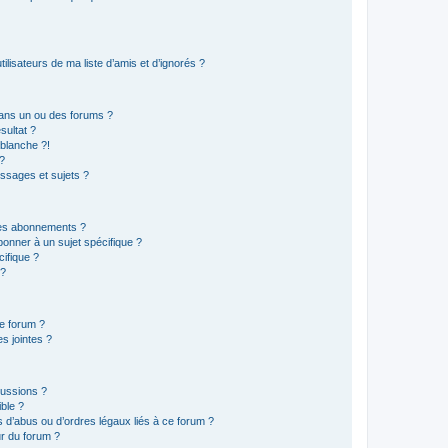
lisateurs de ma liste d’amis et d’ignorés ?
ans un ou des forums ?
sultat ?
blanche ?!
?
ssages et sujets ?
t les abonnements ?
onner à un sujet spécifique ?
ifique ?
 ?
ce forum ?
s jointes ?
cussions ?
ible ?
 d’abus ou d’ordres légaux liés à ce forum ?
r du forum ?