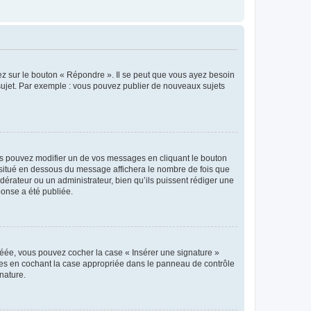
ez sur le bouton « Répondre ». Il se peut que vous ayez besoin
 sujet. Par exemple : vous pouvez publier de nouveaux sujets
s pouvez modifier un de vos messages en cliquant le bouton
e situé en dessous du message affichera le nombre de fois que
modérateur ou un administrateur, bien qu’ils puissent rédiger une
ponse a été publiée.
réée, vous pouvez cocher la case « Insérer une signature »
ages en cochant la case appropriée dans le panneau de contrôle
gnature.