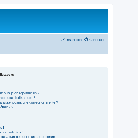
Inscription
Connexion
lisateurs
t puis-je en rejoindre un ?
 groupe d’utilisateurs ?
araissent dans une couleur différente ?
défaut » ?
s !
non sollicités !
e de la part de quelqu’un sur ce forum !