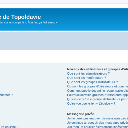
e de Topoldavie
sur un corps fini. À la fin, ça fait zéro. »
Niveaux des utilisateurs et groupes d’uti
Que sont les administrateurs ?
Que sont les modérateurs ?
Que sont les groupes d’utilisateurs ?
Où sont les groupes d’utilisateurs et commen
Comment puis-je devenir le responsable d’un
nnecter ?!
Pourquoi certains groupes d’utilisateurs app
Qu’est-ce qu’un « groupe d’utilisateurs par 
Qu’est-ce que le lien « L’équipe » ?
Messagerie privée
Je ne peux pas envoyer de messages privé
Je continue à recevoir des messages privés 
urs en ligne ?
J’ai reçu un courrier électronique indésirabl