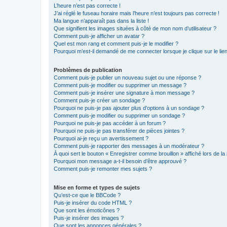
L’heure n’est pas correcte !
J’ai réglé le fuseau horaire mais l’heure n’est toujours pas correcte !
Ma langue n’apparaît pas dans la liste !
Que signifient les images situées à côté de mon nom d’utilisateur ?
Comment puis-je afficher un avatar ?
Quel est mon rang et comment puis-je le modifier ?
Pourquoi m’est-il demandé de me connecter lorsque je clique sur le lien 
Problèmes de publication
Comment puis-je publier un nouveau sujet ou une réponse ?
Comment puis-je modifier ou supprimer un message ?
Comment puis-je insérer une signature à mon message ?
Comment puis-je créer un sondage ?
Pourquoi ne puis-je pas ajouter plus d’options à un sondage ?
Comment puis-je modifier ou supprimer un sondage ?
Pourquoi ne puis-je pas accéder à un forum ?
Pourquoi ne puis-je pas transférer de pièces jointes ?
Pourquoi ai-je reçu un avertissement ?
Comment puis-je rapporter des messages à un modérateur ?
À quoi sert le bouton « Enregistrer comme brouillon » affiché lors de la 
Pourquoi mon message a-t-il besoin d’être approuvé ?
Comment puis-je remonter mes sujets ?
Mise en forme et types de sujets
Qu’est-ce que le BBCode ?
Puis-je insérer du code HTML ?
Que sont les émoticônes ?
Puis-je insérer des images ?
Que sont les annonces générales ?