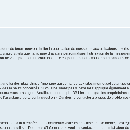
trateurs du forum peuvent limiter la publication de messages aux utilisateurs inscri
visiteurs, tels que l’affichage d’avatars personnalisés, l’utilisation de la messager
ription ne vous prend qu’un court instant, c’est pourquoi nous vous recommandons de l
t une loi des États-Unis d’Amérique qui demande aux sites internet collectant pot
 des mineurs concernés. Si vous ne savez pas si cette loi s’applique également au
 pourra vous renseigner. Veuillez noter que phpBB Limited et que les propriétaires
ue l’assistance porte sur la question « Qui dois-je contacter à propos de problèmes 
inscriptions afin d’empêcher les nouveaux visiteurs de s’inscrire. De même, il est é
s souhaitez utiliser. Pour plus d’informations, veuillez contacter un administrateur du