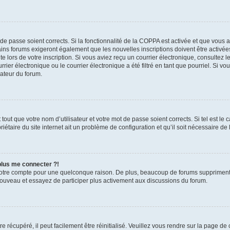
t de passe soient corrects. Si la fonctionnalité de la COPPA est activée et que vous 
ains forums exigeront également que les nouvelles inscriptions doivent être activée
te lors de votre inscription. Si vous aviez reçu un courrier électronique, consultez l
r électronique ou le courrier électronique a été filtré en tant que pourriel. Si vo
rateur du forum.
out que votre nom d’utilisateur et votre mot de passe soient corrects. Si tel est le
iétaire du site internet ait un problème de configuration et qu’il soit nécessaire de l
 plus me connecter ?!
votre compte pour une quelconque raison. De plus, beaucoup de forums suppriment pér
 nouveau et essayez de participer plus activement aux discussions du forum.
 récupéré, il peut facilement être réinitialisé. Veuillez vous rendre sur la page de