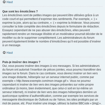
Haut
Que sont les émoticônes ?
Les émoticônes sont de petites images qui peuvent être utilisées grâce à un
code court et qui permettent d’exprimer des sentiments. Par exemple, « :) »
exprime la joie, alors qu’au contraire, « :( » exprime la tristesse. Vous pouvez
consulter la liste complète des émoticônes depuis le formulaire de rédaction.
Essayez cependant de ne pas abuser des émoticônes, elles peuvent
rapidement rendre un message illisible et un modérateur pourrait décider de le
modifier ou de le supprimer complètement. Les administrateurs du forum
peuvent également limiter le nombre d’émoticônes qu’il est possible d’insérer
à un message.
Haut
Puis-je insérer des images ?
Oui, vous pouvez insérer des images à vos messages. Si les administrateurs
du forum ont autorisé l’insertion de pièces jointes, vous pourrez transférer des
images sur le forum. Dans le cas contraire, vous devrez insérer un lien vers
une image distante, hébergée sur un serveur internet public, comme par
exemple « http://www.exemple.com/mon-image.gif ». Vous ne pourrez
cependant ni insérer de lien vers des images présentes sur votre propre
ordinateur (à moins, bien évidemment, que celui-ci soit en lui-même un
serveur internet), ni insérer de lien vers des images hébergées derrière un
quelconque système d’authentification, comme par exemple les services de
messagerie électronique de Outlook ou de Yahoo, les sites protégés par un
mot de passe, etc. Pour insérer une image, utilisez la balise BBCode « [img] ».