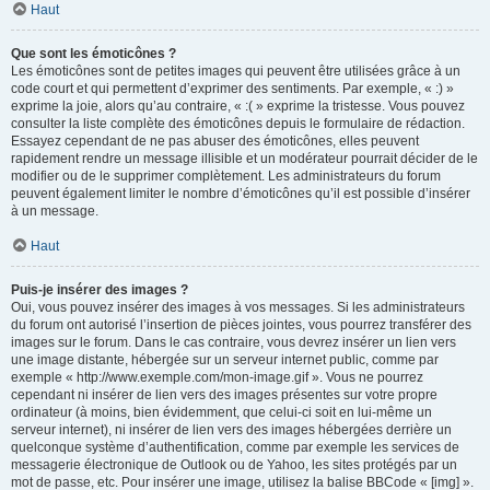
Haut
Que sont les émoticônes ?
Les émoticônes sont de petites images qui peuvent être utilisées grâce à un
code court et qui permettent d’exprimer des sentiments. Par exemple, « :) »
exprime la joie, alors qu’au contraire, « :( » exprime la tristesse. Vous pouvez
consulter la liste complète des émoticônes depuis le formulaire de rédaction.
Essayez cependant de ne pas abuser des émoticônes, elles peuvent
rapidement rendre un message illisible et un modérateur pourrait décider de le
modifier ou de le supprimer complètement. Les administrateurs du forum
peuvent également limiter le nombre d’émoticônes qu’il est possible d’insérer
à un message.
Haut
Puis-je insérer des images ?
Oui, vous pouvez insérer des images à vos messages. Si les administrateurs
du forum ont autorisé l’insertion de pièces jointes, vous pourrez transférer des
images sur le forum. Dans le cas contraire, vous devrez insérer un lien vers
une image distante, hébergée sur un serveur internet public, comme par
exemple « http://www.exemple.com/mon-image.gif ». Vous ne pourrez
cependant ni insérer de lien vers des images présentes sur votre propre
ordinateur (à moins, bien évidemment, que celui-ci soit en lui-même un
serveur internet), ni insérer de lien vers des images hébergées derrière un
quelconque système d’authentification, comme par exemple les services de
messagerie électronique de Outlook ou de Yahoo, les sites protégés par un
mot de passe, etc. Pour insérer une image, utilisez la balise BBCode « [img] ».