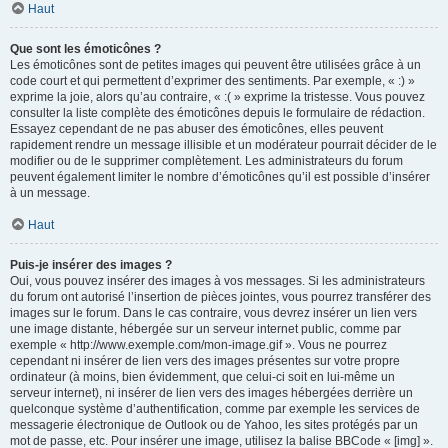
Haut
Que sont les émoticônes ?
Les émoticônes sont de petites images qui peuvent être utilisées grâce à un
code court et qui permettent d’exprimer des sentiments. Par exemple, « :) »
exprime la joie, alors qu’au contraire, « :( » exprime la tristesse. Vous pouvez
consulter la liste complète des émoticônes depuis le formulaire de rédaction.
Essayez cependant de ne pas abuser des émoticônes, elles peuvent
rapidement rendre un message illisible et un modérateur pourrait décider de le
modifier ou de le supprimer complètement. Les administrateurs du forum
peuvent également limiter le nombre d’émoticônes qu’il est possible d’insérer
à un message.
Haut
Puis-je insérer des images ?
Oui, vous pouvez insérer des images à vos messages. Si les administrateurs
du forum ont autorisé l’insertion de pièces jointes, vous pourrez transférer des
images sur le forum. Dans le cas contraire, vous devrez insérer un lien vers
une image distante, hébergée sur un serveur internet public, comme par
exemple « http://www.exemple.com/mon-image.gif ». Vous ne pourrez
cependant ni insérer de lien vers des images présentes sur votre propre
ordinateur (à moins, bien évidemment, que celui-ci soit en lui-même un
serveur internet), ni insérer de lien vers des images hébergées derrière un
quelconque système d’authentification, comme par exemple les services de
messagerie électronique de Outlook ou de Yahoo, les sites protégés par un
mot de passe, etc. Pour insérer une image, utilisez la balise BBCode « [img] ».