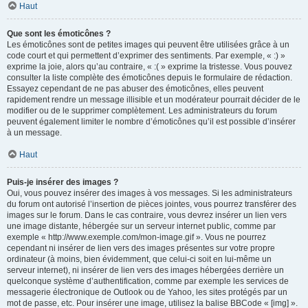
Haut
Que sont les émoticônes ?
Les émoticônes sont de petites images qui peuvent être utilisées grâce à un
code court et qui permettent d’exprimer des sentiments. Par exemple, « :) »
exprime la joie, alors qu’au contraire, « :( » exprime la tristesse. Vous pouvez
consulter la liste complète des émoticônes depuis le formulaire de rédaction.
Essayez cependant de ne pas abuser des émoticônes, elles peuvent
rapidement rendre un message illisible et un modérateur pourrait décider de le
modifier ou de le supprimer complètement. Les administrateurs du forum
peuvent également limiter le nombre d’émoticônes qu’il est possible d’insérer
à un message.
Haut
Puis-je insérer des images ?
Oui, vous pouvez insérer des images à vos messages. Si les administrateurs
du forum ont autorisé l’insertion de pièces jointes, vous pourrez transférer des
images sur le forum. Dans le cas contraire, vous devrez insérer un lien vers
une image distante, hébergée sur un serveur internet public, comme par
exemple « http://www.exemple.com/mon-image.gif ». Vous ne pourrez
cependant ni insérer de lien vers des images présentes sur votre propre
ordinateur (à moins, bien évidemment, que celui-ci soit en lui-même un
serveur internet), ni insérer de lien vers des images hébergées derrière un
quelconque système d’authentification, comme par exemple les services de
messagerie électronique de Outlook ou de Yahoo, les sites protégés par un
mot de passe, etc. Pour insérer une image, utilisez la balise BBCode « [img] ».