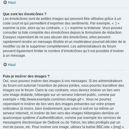
Haut
Que sont les émoticônes ?
Les émoticônes sont de petites images qui peuvent être utilisées grâce à un
code court et qui permettent d’exprimer des sentiments. Par exemple, « :) »
exprime la joie, alors qu’au contraire, « :( » exprime la tristesse. Vous pouvez
consulter la liste complète des émoticônes depuis le formulaire de rédaction.
Essayez cependant de ne pas abuser des émoticônes, elles peuvent
rapidement rendre un message illisible et un modérateur pourrait décider de le
modifier ou de le supprimer complètement. Les administrateurs du forum
peuvent également limiter le nombre d’émoticônes qu’il est possible d’insérer
à un message.
Haut
Puis-je insérer des images ?
Oui, vous pouvez insérer des images à vos messages. Si les administrateurs
du forum ont autorisé l’insertion de pièces jointes, vous pourrez transférer des
images sur le forum. Dans le cas contraire, vous devrez insérer un lien vers
une image distante, hébergée sur un serveur internet public, comme par
exemple « http://www.exemple.com/mon-image.gif ». Vous ne pourrez
cependant ni insérer de lien vers des images présentes sur votre propre
ordinateur (à moins, bien évidemment, que celui-ci soit en lui-même un
serveur internet), ni insérer de lien vers des images hébergées derrière un
quelconque système d’authentification, comme par exemple les services de
messagerie électronique de Outlook ou de Yahoo, les sites protégés par un
mot de passe, etc. Pour insérer une image, utilisez la balise BBCode « [img] ».