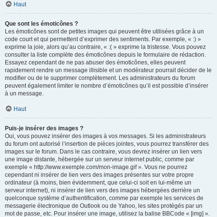
Haut
Que sont les émoticônes ?
Les émoticônes sont de petites images qui peuvent être utilisées grâce à un
code court et qui permettent d’exprimer des sentiments. Par exemple, « :) »
exprime la joie, alors qu’au contraire, « :( » exprime la tristesse. Vous pouvez
consulter la liste complète des émoticônes depuis le formulaire de rédaction.
Essayez cependant de ne pas abuser des émoticônes, elles peuvent
rapidement rendre un message illisible et un modérateur pourrait décider de le
modifier ou de le supprimer complètement. Les administrateurs du forum
peuvent également limiter le nombre d’émoticônes qu’il est possible d’insérer
à un message.
Haut
Puis-je insérer des images ?
Oui, vous pouvez insérer des images à vos messages. Si les administrateurs
du forum ont autorisé l’insertion de pièces jointes, vous pourrez transférer des
images sur le forum. Dans le cas contraire, vous devrez insérer un lien vers
une image distante, hébergée sur un serveur internet public, comme par
exemple « http://www.exemple.com/mon-image.gif ». Vous ne pourrez
cependant ni insérer de lien vers des images présentes sur votre propre
ordinateur (à moins, bien évidemment, que celui-ci soit en lui-même un
serveur internet), ni insérer de lien vers des images hébergées derrière un
quelconque système d’authentification, comme par exemple les services de
messagerie électronique de Outlook ou de Yahoo, les sites protégés par un
mot de passe, etc. Pour insérer une image, utilisez la balise BBCode « [img] ».