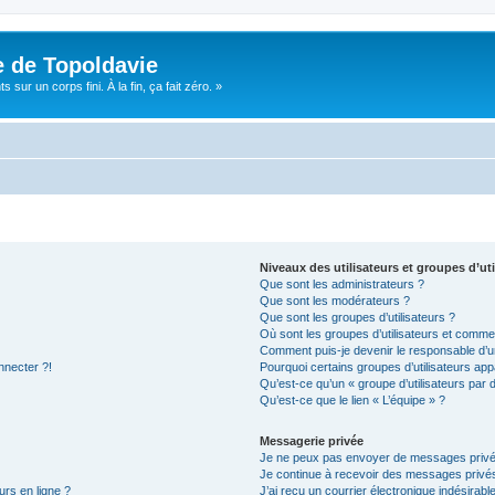
e de Topoldavie
sur un corps fini. À la fin, ça fait zéro. »
Niveaux des utilisateurs et groupes d’uti
Que sont les administrateurs ?
Que sont les modérateurs ?
Que sont les groupes d’utilisateurs ?
Où sont les groupes d’utilisateurs et commen
Comment puis-je devenir le responsable d’un
nnecter ?!
Pourquoi certains groupes d’utilisateurs app
Qu’est-ce qu’un « groupe d’utilisateurs par 
Qu’est-ce que le lien « L’équipe » ?
Messagerie privée
Je ne peux pas envoyer de messages privé
Je continue à recevoir des messages privés 
urs en ligne ?
J’ai reçu un courrier électronique indésirabl