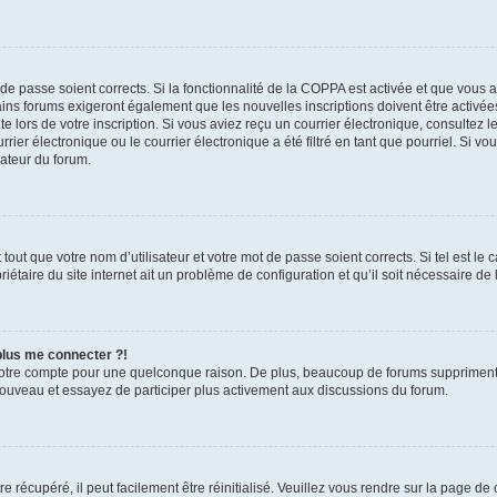
t de passe soient corrects. Si la fonctionnalité de la COPPA est activée et que vous 
ains forums exigeront également que les nouvelles inscriptions doivent être activée
te lors de votre inscription. Si vous aviez reçu un courrier électronique, consultez l
r électronique ou le courrier électronique a été filtré en tant que pourriel. Si vo
rateur du forum.
out que votre nom d’utilisateur et votre mot de passe soient corrects. Si tel est le
iétaire du site internet ait un problème de configuration et qu’il soit nécessaire de l
 plus me connecter ?!
votre compte pour une quelconque raison. De plus, beaucoup de forums suppriment pér
 nouveau et essayez de participer plus activement aux discussions du forum.
 récupéré, il peut facilement être réinitialisé. Veuillez vous rendre sur la page de