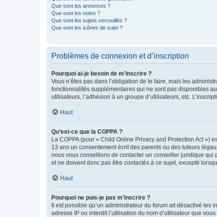
Que sont les annonces ?
Que sont les notes ?
Que sont les sujets verrouillés ?
Que sont les icônes de sujet ?
Problèmes de connexion et d’inscription
Pourquoi ai-je besoin de m’inscrire ?
Vous n’êtes pas dans l’obligation de le faire, mais les adminis
fonctionnalités supplémentaires qui ne sont pas disponibles aux 
utilisateurs, l’adhésion à un groupe d’utilisateurs, etc. L’insc
Haut
Qu’est-ce que la COPPA ?
La COPPA (pour « Child Online Privacy and Protection Act ») es
13 ans un consentement écrit des parents ou des tuteurs légaux
nous vous conseillons de contacter un conseiller juridique qui
et ne doivent donc pas être contactés à ce sujet, excepté lorsq
Haut
Pourquoi ne puis-je pas m’inscrire ?
Il est possible qu’un administrateur du forum ait désactivé les 
adresse IP ou interdit l’utilisation du nom d’utilisateur que vou