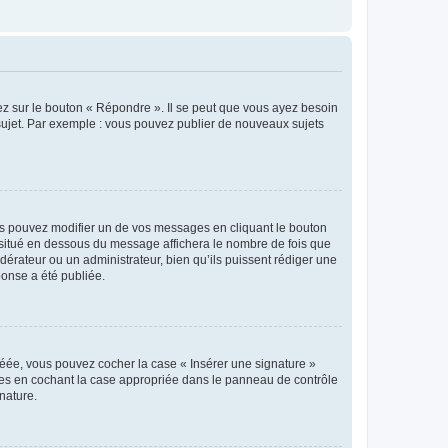
ez sur le bouton « Répondre ». Il se peut que vous ayez besoin
 sujet. Par exemple : vous pouvez publier de nouveaux sujets
s pouvez modifier un de vos messages en cliquant le bouton
e situé en dessous du message affichera le nombre de fois que
modérateur ou un administrateur, bien qu’ils puissent rédiger une
ponse a été publiée.
réée, vous pouvez cocher la case « Insérer une signature »
ages en cochant la case appropriée dans le panneau de contrôle
gnature.