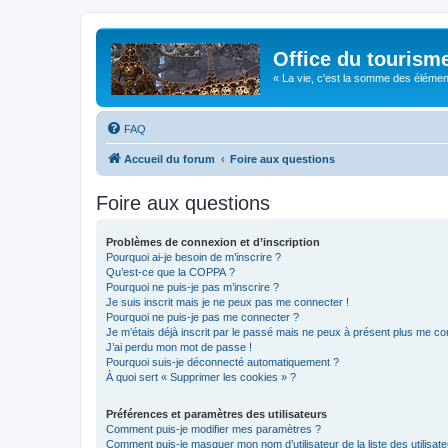
Office du tourism
« La vie, c'est la somme des éléments 
FAQ
Accueil du forum
Foire aux questions
Foire aux questions
Problèmes de connexion et d’inscription
Pourquoi ai-je besoin de m’inscrire ?
Qu’est-ce que la COPPA ?
Pourquoi ne puis-je pas m’inscrire ?
Je suis inscrit mais je ne peux pas me connecter !
Pourquoi ne puis-je pas me connecter ?
Je m’étais déjà inscrit par le passé mais ne peux à présent plus me co
J’ai perdu mon mot de passe !
Pourquoi suis-je déconnecté automatiquement ?
À quoi sert « Supprimer les cookies » ?
Préférences et paramètres des utilisateurs
Comment puis-je modifier mes paramètres ?
Comment puis-je masquer mon nom d’utilisateur de la liste des utilisate