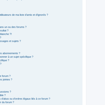
lisateurs de ma liste d’amis et d’ignorés ?
ans un ou des forums ?
sultat ?
blanche ?!
?
ssages et sujets ?
t les abonnements ?
onner à un sujet spécifique ?
ifique ?
 ?
ce forum ?
s jointes ?
cussions ?
ible ?
 d’abus ou d’ordres légaux liés à ce forum ?
r du forum ?