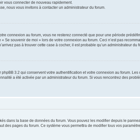
voir vous connecter de nouveau rapidement.
sse, nous vous invitons à contacter un administrateur du forum.
otre connexion au forum, vous ne resterez connecté que pour une période prédéfinie
se « Se souvenir de moi » lors de votre connexion au forum. Ceci n’est pas recomm
’arrivez pas à trouver cette case à cocher, il est probable qu’un administrateur du fo
 phpBB 3.2 qui conservent votre authentification et votre connexion au forum. Les 
tionnalité a été activée par un administrateur du forum. Si vous rencontrez des pro
ockés dans la base de données du forum. Vous pouvez les modifier depuis le panneau 
haut des pages du forum. Ce système vous permettra de modifier tous vos paramètre