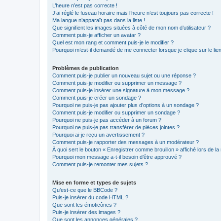
L’heure n’est pas correcte !
J’ai réglé le fuseau horaire mais l’heure n’est toujours pas correcte !
Ma langue n’apparaît pas dans la liste !
Que signifient les images situées à côté de mon nom d’utilisateur ?
Comment puis-je afficher un avatar ?
Quel est mon rang et comment puis-je le modifier ?
Pourquoi m’est-il demandé de me connecter lorsque je clique sur le lien 
Problèmes de publication
Comment puis-je publier un nouveau sujet ou une réponse ?
Comment puis-je modifier ou supprimer un message ?
Comment puis-je insérer une signature à mon message ?
Comment puis-je créer un sondage ?
Pourquoi ne puis-je pas ajouter plus d’options à un sondage ?
Comment puis-je modifier ou supprimer un sondage ?
Pourquoi ne puis-je pas accéder à un forum ?
Pourquoi ne puis-je pas transférer de pièces jointes ?
Pourquoi ai-je reçu un avertissement ?
Comment puis-je rapporter des messages à un modérateur ?
À quoi sert le bouton « Enregistrer comme brouillon » affiché lors de la 
Pourquoi mon message a-t-il besoin d’être approuvé ?
Comment puis-je remonter mes sujets ?
Mise en forme et types de sujets
Qu’est-ce que le BBCode ?
Puis-je insérer du code HTML ?
Que sont les émoticônes ?
Puis-je insérer des images ?
Que sont les annonces générales ?