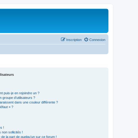
Inscription
Connexion
lisateurs
t puis-je en rejoindre un ?
 groupe d’utilisateurs ?
araissent dans une couleur différente ?
défaut » ?
s !
non sollicités !
e de la part de quelqu’un sur ce forum !