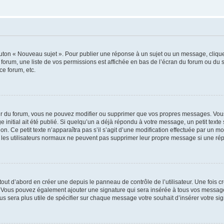
outon « Nouveau sujet ». Pour publier une réponse à un sujet ou un message, cliqu
 forum, une liste de vos permissions est affichée en bas de l’écran du forum ou du
ce forum, etc.
r du forum, vous ne pouvez modifier ou supprimer que vos propres messages. Vou
 initial ait été publié. Si quelqu’un a déjà répondu à votre message, un petit text
ion. Ce petit texte n’apparaîtra pas s’il s’agit d’une modification effectuée par un 
ue les utilisateurs normaux ne peuvent pas supprimer leur propre message si une ré
ut d’abord en créer une depuis le panneau de contrôle de l’utilisateur. Une fois c
ure. Vous pouvez également ajouter une signature qui sera insérée à tous vos mess
 vous sera plus utile de spécifier sur chaque message votre souhait d’insérer votre si