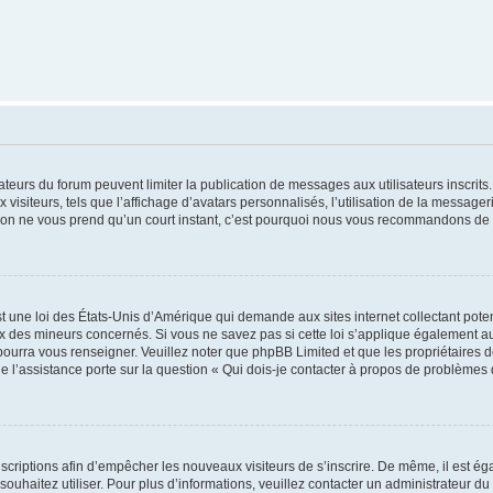
trateurs du forum peuvent limiter la publication de messages aux utilisateurs inscri
visiteurs, tels que l’affichage d’avatars personnalisés, l’utilisation de la messager
ription ne vous prend qu’un court instant, c’est pourquoi nous vous recommandons de l
t une loi des États-Unis d’Amérique qui demande aux sites internet collectant pot
 des mineurs concernés. Si vous ne savez pas si cette loi s’applique également au
 pourra vous renseigner. Veuillez noter que phpBB Limited et que les propriétaires
ue l’assistance porte sur la question « Qui dois-je contacter à propos de problèmes 
inscriptions afin d’empêcher les nouveaux visiteurs de s’inscrire. De même, il est é
s souhaitez utiliser. Pour plus d’informations, veuillez contacter un administrateur du