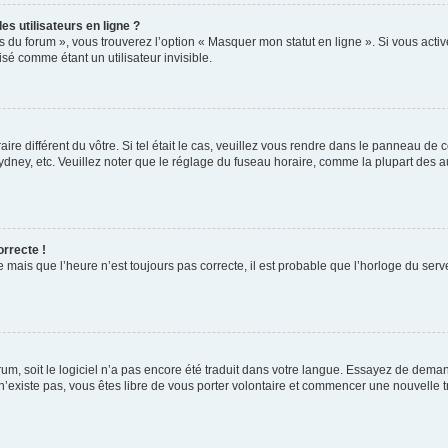
s utilisateurs en ligne ?
s du forum », vous trouverez l’option « Masquer mon statut en ligne ». Si vous activ
é comme étant un utilisateur invisible.
aire différent du vôtre. Si tel était le cas, veuillez vous rendre dans le panneau de co
ey, etc. Veuillez noter que le réglage du fuseau horaire, comme la plupart des autr
orrecte !
 mais que l’heure n’est toujours pas correcte, il est probable que l’horloge du serve
orum, soit le logiciel n’a pas encore été traduit dans votre langue. Essayez de deman
 n’existe pas, vous êtes libre de vous porter volontaire et commencer une nouvelle t