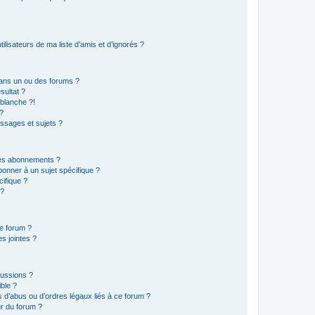
lisateurs de ma liste d’amis et d’ignorés ?
ans un ou des forums ?
sultat ?
blanche ?!
?
ssages et sujets ?
t les abonnements ?
onner à un sujet spécifique ?
ifique ?
 ?
ce forum ?
s jointes ?
cussions ?
ible ?
 d’abus ou d’ordres légaux liés à ce forum ?
r du forum ?