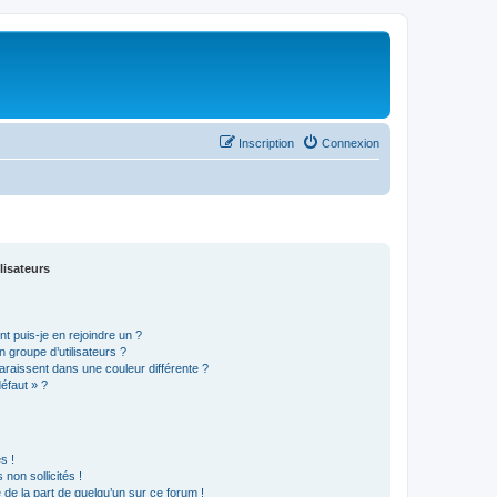
Inscription
Connexion
lisateurs
t puis-je en rejoindre un ?
 groupe d’utilisateurs ?
araissent dans une couleur différente ?
défaut » ?
s !
non sollicités !
e de la part de quelqu’un sur ce forum !