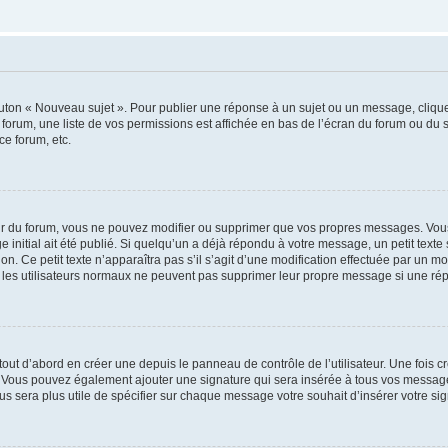
outon « Nouveau sujet ». Pour publier une réponse à un sujet ou un message, cliqu
 forum, une liste de vos permissions est affichée en bas de l’écran du forum ou du
ce forum, etc.
r du forum, vous ne pouvez modifier ou supprimer que vos propres messages. Vou
 initial ait été publié. Si quelqu’un a déjà répondu à votre message, un petit text
ion. Ce petit texte n’apparaîtra pas s’il s’agit d’une modification effectuée par un 
ue les utilisateurs normaux ne peuvent pas supprimer leur propre message si une ré
ut d’abord en créer une depuis le panneau de contrôle de l’utilisateur. Une fois c
ure. Vous pouvez également ajouter une signature qui sera insérée à tous vos mess
 vous sera plus utile de spécifier sur chaque message votre souhait d’insérer votre si