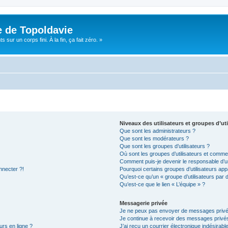
e de Topoldavie
sur un corps fini. À la fin, ça fait zéro. »
Niveaux des utilisateurs et groupes d’uti
Que sont les administrateurs ?
Que sont les modérateurs ?
Que sont les groupes d’utilisateurs ?
Où sont les groupes d’utilisateurs et commen
Comment puis-je devenir le responsable d’un
nnecter ?!
Pourquoi certains groupes d’utilisateurs app
Qu’est-ce qu’un « groupe d’utilisateurs par 
Qu’est-ce que le lien « L’équipe » ?
Messagerie privée
Je ne peux pas envoyer de messages privé
Je continue à recevoir des messages privés 
urs en ligne ?
J’ai reçu un courrier électronique indésirabl