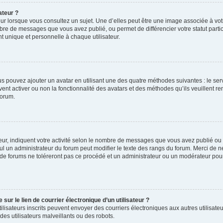
ateur ?
ur lorsque vous consultez un sujet. Une d’elles peut être une image associée à vo
mbre de messages que vous avez publié, ou permet de différencier votre statut parti
 unique et personnelle à chaque utilisateur.
ous pouvez ajouter un avatar en utilisant une des quatre méthodes suivantes : le serv
ent activer ou non la fonctionnalité des avatars et des méthodes qu’ils veuillent ren
forum.
ur, indiquent votre activité selon le nombre de messages que vous avez publié ou id
eul un administrateur du forum peut modifier le texte des rangs du forum. Merci de 
de forums ne toléreront pas ce procédé et un administrateur ou un modérateur pou
ur le lien de courrier électronique d’un utilisateur ?
s utilisateurs inscrits peuvent envoyer des courriers électroniques aux autres utili
es utilisateurs malveillants ou des robots.