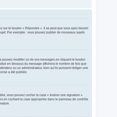
ez sur le bouton « Répondre ». Il se peut que vous ayez besoin
 sujet. Par exemple : vous pouvez publier de nouveaux sujets
s pouvez modifier un de vos messages en cliquant le bouton
e situé en dessous du message affichera le nombre de fois que
modérateur ou un administrateur, bien qu’ils puissent rédiger une
ponse a été publiée.
réée, vous pouvez cocher la case « Insérer une signature »
ages en cochant la case appropriée dans le panneau de contrôle
gnature.