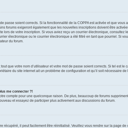
t de passe soient corrects. Si la fonctionnalité de la COPPA est activée et que vous 
ains forums exigeront également que les nouvelles inscriptions doivent être activée
te lors de votre inscription. Si vous aviez reçu un courrier électronique, consultez l
r électronique ou le courrier électronique a été filtré en tant que pourriel. Si vo
rateur du forum.
out que votre nom d’utilisateur et votre mot de passe soient corrects. Si tel est le
iétaire du site internet ait un problème de configuration et qu’il soit nécessaire de l
 plus me connecter ?!
votre compte pour une quelconque raison. De plus, beaucoup de forums suppriment pér
 nouveau et essayez de participer plus activement aux discussions du forum.
 récupéré, il peut facilement être réinitialisé. Veuillez vous rendre sur la page de