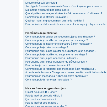
L’heure n’est pas correcte !
J’ai réglé le fuseau horaire mais l’heure n’est toujours pas correcte !
Ma langue n’apparaît pas dans la liste !
Que signifient les images situées à côté de mon nom d’utilisateur ?
Comment puis-je afficher un avatar ?
Quel est mon rang et comment puis-je le modifier ?
Pourquoi m’est-il demandé de me connecter lorsque je clique sur le lien 
Problèmes de publication
Comment puis-je publier un nouveau sujet ou une réponse ?
Comment puis-je modifier ou supprimer un message ?
Comment puis-je insérer une signature à mon message ?
Comment puis-je créer un sondage ?
Pourquoi ne puis-je pas ajouter plus d’options à un sondage ?
Comment puis-je modifier ou supprimer un sondage ?
Pourquoi ne puis-je pas accéder à un forum ?
Pourquoi ne puis-je pas transférer de pièces jointes ?
Pourquoi ai-je reçu un avertissement ?
Comment puis-je rapporter des messages à un modérateur ?
À quoi sert le bouton « Enregistrer comme brouillon » affiché lors de la 
Pourquoi mon message a-t-il besoin d’être approuvé ?
Comment puis-je remonter mes sujets ?
Mise en forme et types de sujets
Qu’est-ce que le BBCode ?
Puis-je insérer du code HTML ?
Que sont les émoticônes ?
Puis-je insérer des images ?
Que sont les annonces générales ?