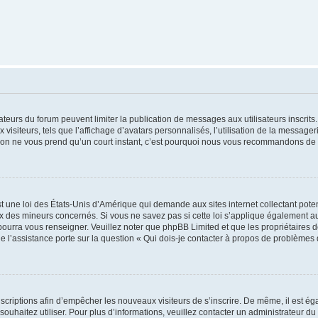
trateurs du forum peuvent limiter la publication de messages aux utilisateurs inscri
visiteurs, tels que l’affichage d’avatars personnalisés, l’utilisation de la messager
ription ne vous prend qu’un court instant, c’est pourquoi nous vous recommandons de l
t une loi des États-Unis d’Amérique qui demande aux sites internet collectant pot
 des mineurs concernés. Si vous ne savez pas si cette loi s’applique également au
 pourra vous renseigner. Veuillez noter que phpBB Limited et que les propriétaires
ue l’assistance porte sur la question « Qui dois-je contacter à propos de problèmes 
inscriptions afin d’empêcher les nouveaux visiteurs de s’inscrire. De même, il est é
s souhaitez utiliser. Pour plus d’informations, veuillez contacter un administrateur du