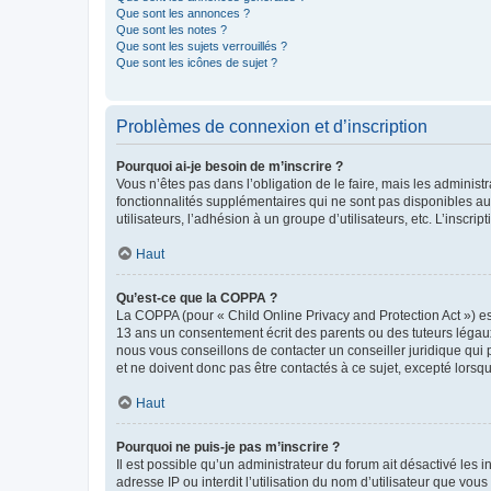
Que sont les annonces ?
Que sont les notes ?
Que sont les sujets verrouillés ?
Que sont les icônes de sujet ?
Problèmes de connexion et d’inscription
Pourquoi ai-je besoin de m’inscrire ?
Vous n’êtes pas dans l’obligation de le faire, mais les adminis
fonctionnalités supplémentaires qui ne sont pas disponibles aux 
utilisateurs, l’adhésion à un groupe d’utilisateurs, etc. L’insc
Haut
Qu’est-ce que la COPPA ?
La COPPA (pour « Child Online Privacy and Protection Act ») es
13 ans un consentement écrit des parents ou des tuteurs légaux
nous vous conseillons de contacter un conseiller juridique qui
et ne doivent donc pas être contactés à ce sujet, excepté lorsq
Haut
Pourquoi ne puis-je pas m’inscrire ?
Il est possible qu’un administrateur du forum ait désactivé les 
adresse IP ou interdit l’utilisation du nom d’utilisateur que vou