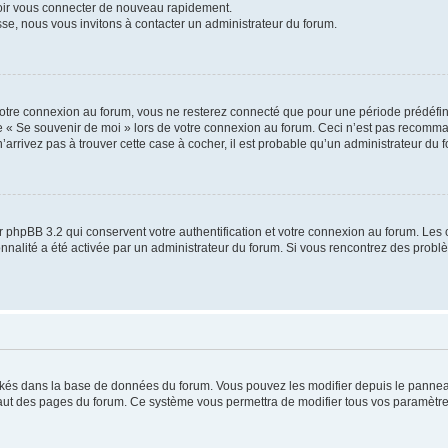
voir vous connecter de nouveau rapidement.
sse, nous vous invitons à contacter un administrateur du forum.
otre connexion au forum, vous ne resterez connecté que pour une période prédéfinie
se « Se souvenir de moi » lors de votre connexion au forum. Ceci n’est pas recomm
’arrivez pas à trouver cette case à cocher, il est probable qu’un administrateur du fo
 phpBB 3.2 qui conservent votre authentification et votre connexion au forum. Les 
tionnalité a été activée par un administrateur du forum. Si vous rencontrez des pro
ockés dans la base de données du forum. Vous pouvez les modifier depuis le panneau 
haut des pages du forum. Ce système vous permettra de modifier tous vos paramètre