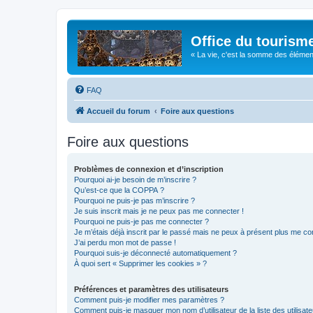
Office du tourism
« La vie, c'est la somme des éléments 
FAQ
Accueil du forum
Foire aux questions
Foire aux questions
Problèmes de connexion et d’inscription
Pourquoi ai-je besoin de m’inscrire ?
Qu’est-ce que la COPPA ?
Pourquoi ne puis-je pas m’inscrire ?
Je suis inscrit mais je ne peux pas me connecter !
Pourquoi ne puis-je pas me connecter ?
Je m’étais déjà inscrit par le passé mais ne peux à présent plus me co
J’ai perdu mon mot de passe !
Pourquoi suis-je déconnecté automatiquement ?
À quoi sert « Supprimer les cookies » ?
Préférences et paramètres des utilisateurs
Comment puis-je modifier mes paramètres ?
Comment puis-je masquer mon nom d’utilisateur de la liste des utilisate