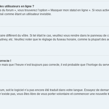
s utilisateurs en ligne ?
s du forum », vous trouverez l’option « Masquer mon statut en ligne ». Si vous activ
é comme étant un utilisateur invisible.
aire différent du vôtre. Si tel était le cas, veuillez vous rendre dans le panneau de co
ey, etc. Veuillez noter que le réglage du fuseau horaire, comme la plupart des autr
orrecte !
 mais que l’heure n’est toujours pas correcte, il est probable que l’horloge du serve
orum, soit le logiciel n’a pas encore été traduit dans votre langue. Essayez de deman
 n’existe pas, vous êtes libre de vous porter volontaire et commencer une nouvelle t