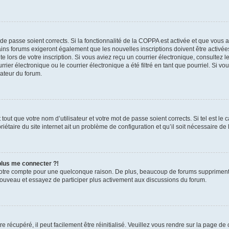
t de passe soient corrects. Si la fonctionnalité de la COPPA est activée et que vous 
ains forums exigeront également que les nouvelles inscriptions doivent être activée
te lors de votre inscription. Si vous aviez reçu un courrier électronique, consultez l
r électronique ou le courrier électronique a été filtré en tant que pourriel. Si vo
rateur du forum.
out que votre nom d’utilisateur et votre mot de passe soient corrects. Si tel est le
iétaire du site internet ait un problème de configuration et qu’il soit nécessaire de l
 plus me connecter ?!
votre compte pour une quelconque raison. De plus, beaucoup de forums suppriment pér
 nouveau et essayez de participer plus activement aux discussions du forum.
 récupéré, il peut facilement être réinitialisé. Veuillez vous rendre sur la page de