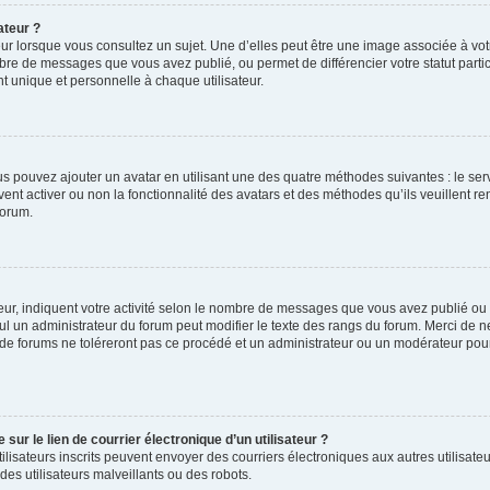
ateur ?
ur lorsque vous consultez un sujet. Une d’elles peut être une image associée à vo
mbre de messages que vous avez publié, ou permet de différencier votre statut parti
 unique et personnelle à chaque utilisateur.
ous pouvez ajouter un avatar en utilisant une des quatre méthodes suivantes : le serv
ent activer ou non la fonctionnalité des avatars et des méthodes qu’ils veuillent ren
forum.
ur, indiquent votre activité selon le nombre de messages que vous avez publié ou id
eul un administrateur du forum peut modifier le texte des rangs du forum. Merci de 
de forums ne toléreront pas ce procédé et un administrateur ou un modérateur pou
ur le lien de courrier électronique d’un utilisateur ?
s utilisateurs inscrits peuvent envoyer des courriers électroniques aux autres utili
es utilisateurs malveillants ou des robots.