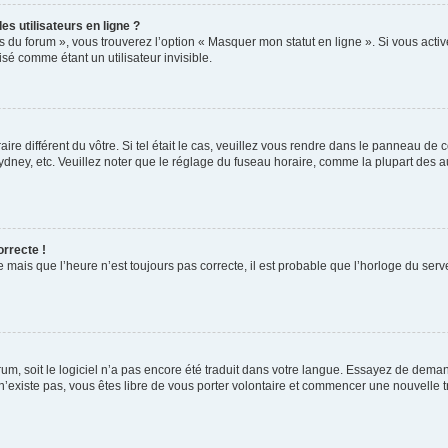
s utilisateurs en ligne ?
s du forum », vous trouverez l’option « Masquer mon statut en ligne ». Si vous activ
é comme étant un utilisateur invisible.
aire différent du vôtre. Si tel était le cas, veuillez vous rendre dans le panneau de co
ey, etc. Veuillez noter que le réglage du fuseau horaire, comme la plupart des autr
orrecte !
 mais que l’heure n’est toujours pas correcte, il est probable que l’horloge du serve
orum, soit le logiciel n’a pas encore été traduit dans votre langue. Essayez de deman
 n’existe pas, vous êtes libre de vous porter volontaire et commencer une nouvelle t