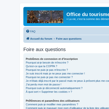
Office du tourism
« La vie, c'est la somme des éléments 
FAQ
Accueil du forum
Foire aux questions
Foire aux questions
Problèmes de connexion et d’inscription
Pourquoi ai-je besoin de m’inscrire ?
Qu’est-ce que la COPPA ?
Pourquoi ne puis-je pas m’inscrire ?
Je suis inscrit mais je ne peux pas me connecter !
Pourquoi ne puis-je pas me connecter ?
Je m’étais déjà inscrit par le passé mais ne peux à présent plus me co
J’ai perdu mon mot de passe !
Pourquoi suis-je déconnecté automatiquement ?
À quoi sert « Supprimer les cookies » ?
Préférences et paramètres des utilisateurs
Comment puis-je modifier mes paramètres ?
Comment puis-je masquer mon nom d’utilisateur de la liste des utilisate