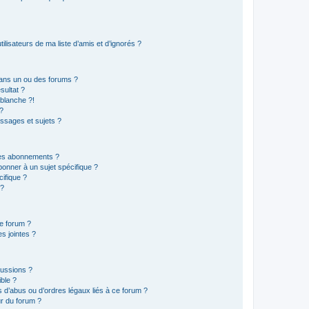
lisateurs de ma liste d’amis et d’ignorés ?
ans un ou des forums ?
sultat ?
blanche ?!
?
ssages et sujets ?
t les abonnements ?
onner à un sujet spécifique ?
ifique ?
 ?
ce forum ?
s jointes ?
cussions ?
ible ?
 d’abus ou d’ordres légaux liés à ce forum ?
r du forum ?