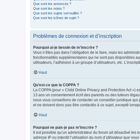
Que sont les annonces ?
Que sont les notes ?
Que sont les sujets verrouillés ?
Que sont les icônes de sujet ?
Problèmes de connexion et d’inscription
Pourquoi ai-je besoin de m’inscrire ?
Vous n’êtes pas dans l’obligation de le faire, mais les adminis
fonctionnalités supplémentaires qui ne sont pas disponibles aux 
utilisateurs, l’adhésion à un groupe d’utilisateurs, etc. L’insc
Haut
Qu’est-ce que la COPPA ?
La COPPA (pour « Child Online Privacy and Protection Act ») es
13 ans un consentement écrit des parents ou des tuteurs légaux
nous vous conseillons de contacter un conseiller juridique qui
et ne doivent donc pas être contactés à ce sujet, excepté lorsq
Haut
Pourquoi ne puis-je pas m’inscrire ?
Il est possible qu’un administrateur du forum ait désactivé les 
adresse IP ou interdit l’utilisation du nom d’utilisateur que vou