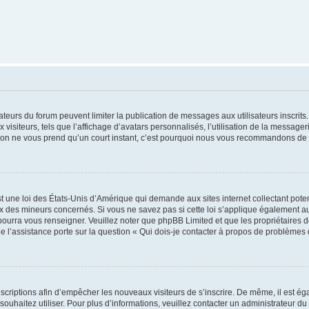
trateurs du forum peuvent limiter la publication de messages aux utilisateurs inscri
visiteurs, tels que l’affichage d’avatars personnalisés, l’utilisation de la messager
ription ne vous prend qu’un court instant, c’est pourquoi nous vous recommandons de l
t une loi des États-Unis d’Amérique qui demande aux sites internet collectant pot
 des mineurs concernés. Si vous ne savez pas si cette loi s’applique également au
 pourra vous renseigner. Veuillez noter que phpBB Limited et que les propriétaires
ue l’assistance porte sur la question « Qui dois-je contacter à propos de problèmes 
inscriptions afin d’empêcher les nouveaux visiteurs de s’inscrire. De même, il est é
s souhaitez utiliser. Pour plus d’informations, veuillez contacter un administrateur du