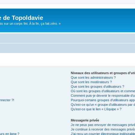
e de Topoldavie
sur un corps fini. À la fin, ça fait zéro. »
Niveaux des utilisateurs et groupes d’uti
Que sont les administrateurs ?
Que sont les modérateurs ?
Que sont les groupes d’utilisateurs ?
Où sont les groupes d’utilisateurs et commen
Comment puis-je devenir le responsable d’un
nnecter ?!
Pourquoi certains groupes d’utilisateurs app
Qu’est-ce qu’un « groupe d’utilisateurs par 
Qu’est-ce que le lien « L’équipe » ?
Messagerie privée
Je ne peux pas envoyer de messages privé
Je continue à recevoir des messages privés 
urs en ligne ?
J’ai reçu un courrier électronique indésirabl