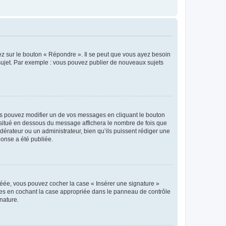
ez sur le bouton « Répondre ». Il se peut que vous ayez besoin
 sujet. Par exemple : vous pouvez publier de nouveaux sujets
s pouvez modifier un de vos messages en cliquant le bouton
e situé en dessous du message affichera le nombre de fois que
modérateur ou un administrateur, bien qu’ils puissent rédiger une
ponse a été publiée.
réée, vous pouvez cocher la case « Insérer une signature »
ages en cochant la case appropriée dans le panneau de contrôle
gnature.