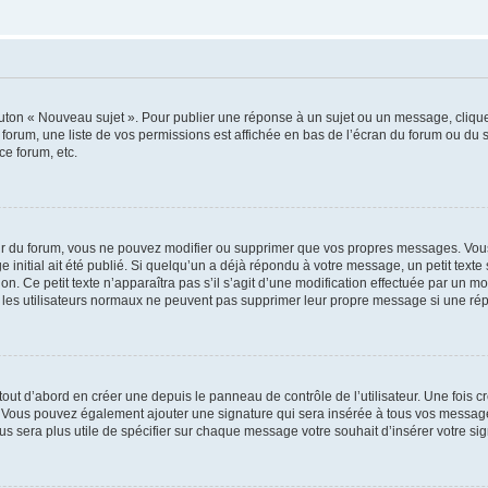
outon « Nouveau sujet ». Pour publier une réponse à un sujet ou un message, cliqu
 forum, une liste de vos permissions est affichée en bas de l’écran du forum ou du
ce forum, etc.
r du forum, vous ne pouvez modifier ou supprimer que vos propres messages. Vou
 initial ait été publié. Si quelqu’un a déjà répondu à votre message, un petit text
ion. Ce petit texte n’apparaîtra pas s’il s’agit d’une modification effectuée par un 
ue les utilisateurs normaux ne peuvent pas supprimer leur propre message si une ré
ut d’abord en créer une depuis le panneau de contrôle de l’utilisateur. Une fois c
ure. Vous pouvez également ajouter une signature qui sera insérée à tous vos mess
 vous sera plus utile de spécifier sur chaque message votre souhait d’insérer votre si