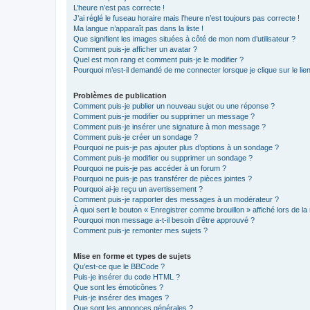
L’heure n’est pas correcte !
J’ai réglé le fuseau horaire mais l’heure n’est toujours pas correcte !
Ma langue n’apparaît pas dans la liste !
Que signifient les images situées à côté de mon nom d’utilisateur ?
Comment puis-je afficher un avatar ?
Quel est mon rang et comment puis-je le modifier ?
Pourquoi m’est-il demandé de me connecter lorsque je clique sur le lien 
Problèmes de publication
Comment puis-je publier un nouveau sujet ou une réponse ?
Comment puis-je modifier ou supprimer un message ?
Comment puis-je insérer une signature à mon message ?
Comment puis-je créer un sondage ?
Pourquoi ne puis-je pas ajouter plus d’options à un sondage ?
Comment puis-je modifier ou supprimer un sondage ?
Pourquoi ne puis-je pas accéder à un forum ?
Pourquoi ne puis-je pas transférer de pièces jointes ?
Pourquoi ai-je reçu un avertissement ?
Comment puis-je rapporter des messages à un modérateur ?
À quoi sert le bouton « Enregistrer comme brouillon » affiché lors de la 
Pourquoi mon message a-t-il besoin d’être approuvé ?
Comment puis-je remonter mes sujets ?
Mise en forme et types de sujets
Qu’est-ce que le BBCode ?
Puis-je insérer du code HTML ?
Que sont les émoticônes ?
Puis-je insérer des images ?
Que sont les annonces générales ?