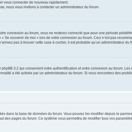
voir vous connecter de nouveau rapidement.
sse, nous vous invitons à contacter un administrateur du forum.
otre connexion au forum, vous ne resterez connecté que pour une période prédéfinie
se « Se souvenir de moi » lors de votre connexion au forum. Ceci n’est pas recomm
’arrivez pas à trouver cette case à cocher, il est probable qu’un administrateur du fo
 phpBB 3.2 qui conservent votre authentification et votre connexion au forum. Les 
tionnalité a été activée par un administrateur du forum. Si vous rencontrez des pro
ockés dans la base de données du forum. Vous pouvez les modifier depuis le panneau 
haut des pages du forum. Ce système vous permettra de modifier tous vos paramètre