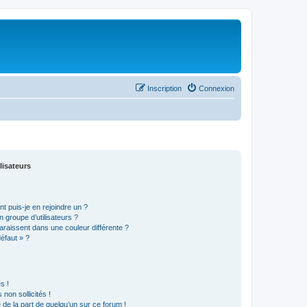
Inscription
Connexion
lisateurs
t puis-je en rejoindre un ?
 groupe d’utilisateurs ?
araissent dans une couleur différente ?
défaut » ?
s !
non sollicités !
e de la part de quelqu’un sur ce forum !