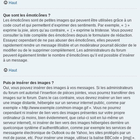
Haut
Que sont les émoticônes ?
Les émoticônes sont de petites images qui peuvent être utilisées grâce à un
code court et qui permettent d’exprimer des sentiments. Par exemple, « :) »
exprime la joie, alors qu’au contraire, « :( » exprime la tristesse. Vous pouvez
consulter la liste complète des émoticônes depuis le formulaire de rédaction.
Essayez cependant de ne pas abuser des émoticônes, elles peuvent
rapidement rendre un message illisible et un modérateur pourrait décider de le
modifier ou de le supprimer complètement. Les administrateurs du forum
peuvent également limiter le nombre d’émoticônes qu’il est possible d’insérer
à un message.
Haut
Puis-je insérer des images ?
Oui, vous pouvez insérer des images à vos messages. Si les administrateurs
du forum ont autorisé l’insertion de pièces jointes, vous pourrez transférer des
images sur le forum. Dans le cas contraire, vous devrez insérer un lien vers
une image distante, hébergée sur un serveur internet public, comme par
exemple « http://www.exemple.com/mon-image.gif ». Vous ne pourrez
cependant ni insérer de lien vers des images présentes sur votre propre
ordinateur (à moins, bien évidemment, que celui-ci soit en lui-même un
serveur internet), ni insérer de lien vers des images hébergées derrière un
quelconque système d’authentification, comme par exemple les services de
messagerie électronique de Outlook ou de Yahoo, les sites protégés par un
mot de passe, etc. Pour insérer une image, utilisez la balise BBCode « [img] ».