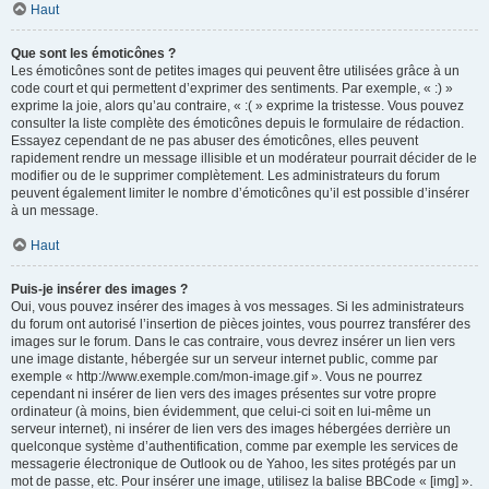
Haut
Que sont les émoticônes ?
Les émoticônes sont de petites images qui peuvent être utilisées grâce à un
code court et qui permettent d’exprimer des sentiments. Par exemple, « :) »
exprime la joie, alors qu’au contraire, « :( » exprime la tristesse. Vous pouvez
consulter la liste complète des émoticônes depuis le formulaire de rédaction.
Essayez cependant de ne pas abuser des émoticônes, elles peuvent
rapidement rendre un message illisible et un modérateur pourrait décider de le
modifier ou de le supprimer complètement. Les administrateurs du forum
peuvent également limiter le nombre d’émoticônes qu’il est possible d’insérer
à un message.
Haut
Puis-je insérer des images ?
Oui, vous pouvez insérer des images à vos messages. Si les administrateurs
du forum ont autorisé l’insertion de pièces jointes, vous pourrez transférer des
images sur le forum. Dans le cas contraire, vous devrez insérer un lien vers
une image distante, hébergée sur un serveur internet public, comme par
exemple « http://www.exemple.com/mon-image.gif ». Vous ne pourrez
cependant ni insérer de lien vers des images présentes sur votre propre
ordinateur (à moins, bien évidemment, que celui-ci soit en lui-même un
serveur internet), ni insérer de lien vers des images hébergées derrière un
quelconque système d’authentification, comme par exemple les services de
messagerie électronique de Outlook ou de Yahoo, les sites protégés par un
mot de passe, etc. Pour insérer une image, utilisez la balise BBCode « [img] ».