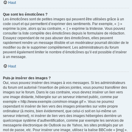
Haut
Que sont les émoticônes ?
Les émoticônes sont de petites images qui peuvent être utilisées grâce à un
code court et qui permettent d’exprimer des sentiments. Par exemple, « :) »
exprime la joie, alors qu’au contraire, « :( » exprime la tristesse. Vous pouvez
consulter la liste complète des émoticônes depuis le formulaire de rédaction.
Essayez cependant de ne pas abuser des émoticônes, elles peuvent
rapidement rendre un message illisible et un modérateur pourrait décider de le
modifier ou de le supprimer complètement. Les administrateurs du forum
peuvent également limiter le nombre d’émoticônes qu’il est possible d’insérer
à un message.
Haut
Puis-je insérer des images ?
Oui, vous pouvez insérer des images à vos messages. Si les administrateurs
du forum ont autorisé l’insertion de pièces jointes, vous pourrez transférer des
images sur le forum. Dans le cas contraire, vous devrez insérer un lien vers
une image distante, hébergée sur un serveur internet public, comme par
exemple « http://www.exemple.com/mon-image.gif ». Vous ne pourrez
cependant ni insérer de lien vers des images présentes sur votre propre
ordinateur (à moins, bien évidemment, que celui-ci soit en lui-même un
serveur internet), ni insérer de lien vers des images hébergées derrière un
quelconque système d’authentification, comme par exemple les services de
messagerie électronique de Outlook ou de Yahoo, les sites protégés par un
mot de passe, etc. Pour insérer une image, utilisez la balise BBCode « [img] ».