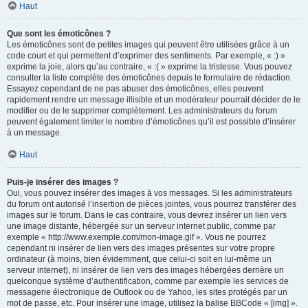
Haut
Que sont les émoticônes ?
Les émoticônes sont de petites images qui peuvent être utilisées grâce à un
code court et qui permettent d’exprimer des sentiments. Par exemple, « :) »
exprime la joie, alors qu’au contraire, « :( » exprime la tristesse. Vous pouvez
consulter la liste complète des émoticônes depuis le formulaire de rédaction.
Essayez cependant de ne pas abuser des émoticônes, elles peuvent
rapidement rendre un message illisible et un modérateur pourrait décider de le
modifier ou de le supprimer complètement. Les administrateurs du forum
peuvent également limiter le nombre d’émoticônes qu’il est possible d’insérer
à un message.
Haut
Puis-je insérer des images ?
Oui, vous pouvez insérer des images à vos messages. Si les administrateurs
du forum ont autorisé l’insertion de pièces jointes, vous pourrez transférer des
images sur le forum. Dans le cas contraire, vous devrez insérer un lien vers
une image distante, hébergée sur un serveur internet public, comme par
exemple « http://www.exemple.com/mon-image.gif ». Vous ne pourrez
cependant ni insérer de lien vers des images présentes sur votre propre
ordinateur (à moins, bien évidemment, que celui-ci soit en lui-même un
serveur internet), ni insérer de lien vers des images hébergées derrière un
quelconque système d’authentification, comme par exemple les services de
messagerie électronique de Outlook ou de Yahoo, les sites protégés par un
mot de passe, etc. Pour insérer une image, utilisez la balise BBCode « [img] ».