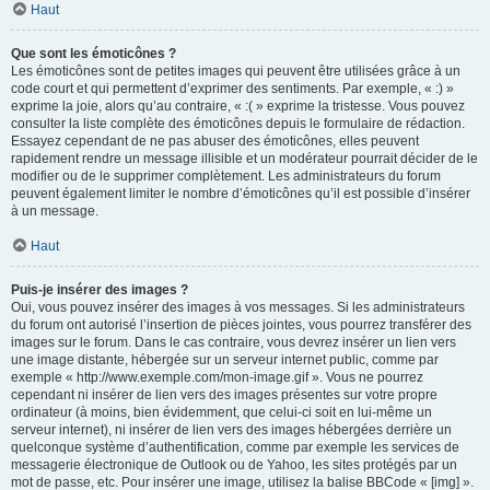
Haut
Que sont les émoticônes ?
Les émoticônes sont de petites images qui peuvent être utilisées grâce à un
code court et qui permettent d’exprimer des sentiments. Par exemple, « :) »
exprime la joie, alors qu’au contraire, « :( » exprime la tristesse. Vous pouvez
consulter la liste complète des émoticônes depuis le formulaire de rédaction.
Essayez cependant de ne pas abuser des émoticônes, elles peuvent
rapidement rendre un message illisible et un modérateur pourrait décider de le
modifier ou de le supprimer complètement. Les administrateurs du forum
peuvent également limiter le nombre d’émoticônes qu’il est possible d’insérer
à un message.
Haut
Puis-je insérer des images ?
Oui, vous pouvez insérer des images à vos messages. Si les administrateurs
du forum ont autorisé l’insertion de pièces jointes, vous pourrez transférer des
images sur le forum. Dans le cas contraire, vous devrez insérer un lien vers
une image distante, hébergée sur un serveur internet public, comme par
exemple « http://www.exemple.com/mon-image.gif ». Vous ne pourrez
cependant ni insérer de lien vers des images présentes sur votre propre
ordinateur (à moins, bien évidemment, que celui-ci soit en lui-même un
serveur internet), ni insérer de lien vers des images hébergées derrière un
quelconque système d’authentification, comme par exemple les services de
messagerie électronique de Outlook ou de Yahoo, les sites protégés par un
mot de passe, etc. Pour insérer une image, utilisez la balise BBCode « [img] ».