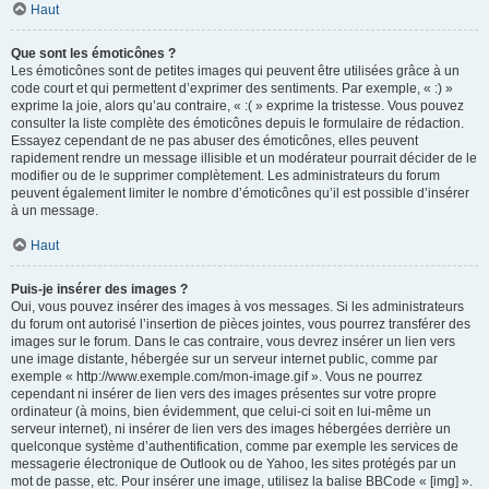
Haut
Que sont les émoticônes ?
Les émoticônes sont de petites images qui peuvent être utilisées grâce à un
code court et qui permettent d’exprimer des sentiments. Par exemple, « :) »
exprime la joie, alors qu’au contraire, « :( » exprime la tristesse. Vous pouvez
consulter la liste complète des émoticônes depuis le formulaire de rédaction.
Essayez cependant de ne pas abuser des émoticônes, elles peuvent
rapidement rendre un message illisible et un modérateur pourrait décider de le
modifier ou de le supprimer complètement. Les administrateurs du forum
peuvent également limiter le nombre d’émoticônes qu’il est possible d’insérer
à un message.
Haut
Puis-je insérer des images ?
Oui, vous pouvez insérer des images à vos messages. Si les administrateurs
du forum ont autorisé l’insertion de pièces jointes, vous pourrez transférer des
images sur le forum. Dans le cas contraire, vous devrez insérer un lien vers
une image distante, hébergée sur un serveur internet public, comme par
exemple « http://www.exemple.com/mon-image.gif ». Vous ne pourrez
cependant ni insérer de lien vers des images présentes sur votre propre
ordinateur (à moins, bien évidemment, que celui-ci soit en lui-même un
serveur internet), ni insérer de lien vers des images hébergées derrière un
quelconque système d’authentification, comme par exemple les services de
messagerie électronique de Outlook ou de Yahoo, les sites protégés par un
mot de passe, etc. Pour insérer une image, utilisez la balise BBCode « [img] ».