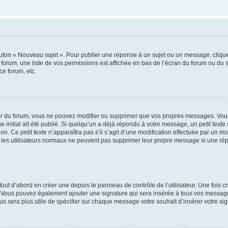
outon « Nouveau sujet ». Pour publier une réponse à un sujet ou un message, cliqu
 forum, une liste de vos permissions est affichée en bas de l’écran du forum ou du
ce forum, etc.
r du forum, vous ne pouvez modifier ou supprimer que vos propres messages. Vou
 initial ait été publié. Si quelqu’un a déjà répondu à votre message, un petit text
ion. Ce petit texte n’apparaîtra pas s’il s’agit d’une modification effectuée par un 
ue les utilisateurs normaux ne peuvent pas supprimer leur propre message si une ré
ut d’abord en créer une depuis le panneau de contrôle de l’utilisateur. Une fois c
ure. Vous pouvez également ajouter une signature qui sera insérée à tous vos mess
 vous sera plus utile de spécifier sur chaque message votre souhait d’insérer votre si