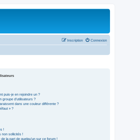
Inscription
Connexion
lisateurs
t puis-je en rejoindre un ?
 groupe d’utilisateurs ?
araissent dans une couleur différente ?
défaut » ?
s !
non sollicités !
e de la part de quelqu’un sur ce forum !