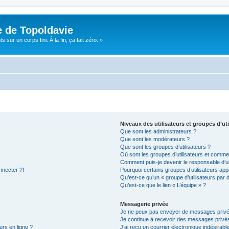
e de Topoldavie
sur un corps fini. À la fin, ça fait zéro. »
Niveaux des utilisateurs et groupes d’uti
Que sont les administrateurs ?
Que sont les modérateurs ?
Que sont les groupes d’utilisateurs ?
Où sont les groupes d’utilisateurs et commen
Comment puis-je devenir le responsable d’un
nnecter ?!
Pourquoi certains groupes d’utilisateurs app
Qu’est-ce qu’un « groupe d’utilisateurs par 
Qu’est-ce que le lien « L’équipe » ?
Messagerie privée
Je ne peux pas envoyer de messages privé
Je continue à recevoir des messages privés 
urs en ligne ?
J’ai reçu un courrier électronique indésirabl