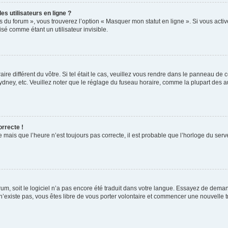
s utilisateurs en ligne ?
s du forum », vous trouverez l’option « Masquer mon statut en ligne ». Si vous activ
é comme étant un utilisateur invisible.
aire différent du vôtre. Si tel était le cas, veuillez vous rendre dans le panneau de co
ey, etc. Veuillez noter que le réglage du fuseau horaire, comme la plupart des autr
orrecte !
 mais que l’heure n’est toujours pas correcte, il est probable que l’horloge du serve
orum, soit le logiciel n’a pas encore été traduit dans votre langue. Essayez de deman
 n’existe pas, vous êtes libre de vous porter volontaire et commencer une nouvelle t