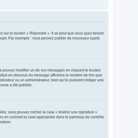
ez sur le bouton « Répondre ». Il se peut que vous ayez besoin
 sujet. Par exemple : vous pouvez publier de nouveaux sujets
s pouvez modifier un de vos messages en cliquant le bouton
e situé en dessous du message affichera le nombre de fois que
modérateur ou un administrateur, bien qu’ils puissent rédiger une
ponse a été publiée.
réée, vous pouvez cocher la case « Insérer une signature »
ages en cochant la case appropriée dans le panneau de contrôle
gnature.