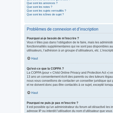
Que sont les annonces ?
Que sont les notes ?
Que sont les sujets verrouillés ?
Que sont les icônes de sujet ?
Problèmes de connexion et d’inscription
Pourquoi ai-je besoin de m’inscrire ?
Vous n’êtes pas dans l’obligation de le faire, mais les adminis
fonctionnalités supplémentaires qui ne sont pas disponibles aux 
utilisateurs, l’adhésion à un groupe d’utilisateurs, etc. L’insc
Haut
Qu’est-ce que la COPPA ?
La COPPA (pour « Child Online Privacy and Protection Act ») es
13 ans un consentement écrit des parents ou des tuteurs légaux
nous vous conseillons de contacter un conseiller juridique qui
et ne doivent donc pas être contactés à ce sujet, excepté lorsq
Haut
Pourquoi ne puis-je pas m’inscrire ?
Il est possible qu’un administrateur du forum ait désactivé les 
adresse IP ou interdit l’utilisation du nom d’utilisateur que vou