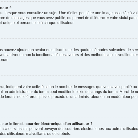
ateur ?
ur lorsque vous consultez un sujet. Une d’elles peut être une image associée à vo
mbre de messages que vous avez publié, ou permet de différencier votre statut parti
 unique et personnelle à chaque utilisateur.
ous pouvez ajouter un avatar en utilisant une des quatre méthodes suivantes : le serv
ent activer ou non la fonctionnalité des avatars et des méthodes qu’ils veuillent ren
forum.
ur, indiquent votre activité selon le nombre de messages que vous avez publié ou id
eul un administrateur du forum peut modifier le texte des rangs du forum. Merci de 
de forums ne toléreront pas ce procédé et un administrateur ou un modérateur pou
ur le lien de courrier électronique d’un utilisateur ?
s utilisateurs inscrits peuvent envoyer des courriers électroniques aux autres utili
es utilisateurs malveillants ou des robots.