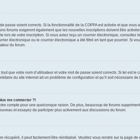
t de passe soient corrects. Si la fonctionnalité de la COPPA est activée et que vous 
ains forums exigeront également que les nouvelles inscriptions doivent être activée
te lors de votre inscription. Si vous aviez reçu un courrier électronique, consultez l
r électronique ou le courrier électronique a été filtré en tant que pourriel. Si vo
rateur du forum.
out que votre nom d’utilisateur et votre mot de passe soient corrects. Si tel est le
iétaire du site internet ait un problème de configuration et qu’il soit nécessaire de l
 plus me connecter ?!
votre compte pour une quelconque raison. De plus, beaucoup de forums suppriment pér
 nouveau et essayez de participer plus activement aux discussions du forum.
 récupéré, il peut facilement être réinitialisé. Veuillez vous rendre sur la page de