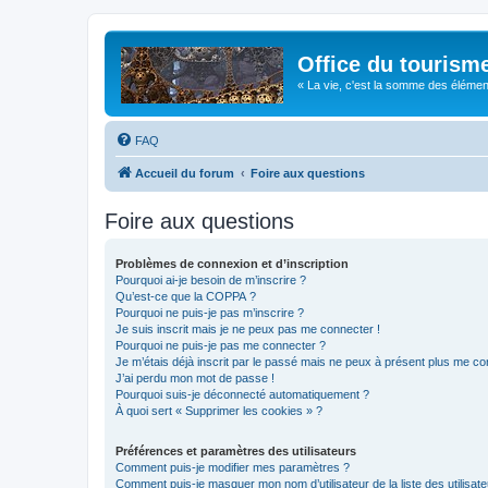
Office du tourism
« La vie, c'est la somme des éléments 
FAQ
Accueil du forum
Foire aux questions
Foire aux questions
Problèmes de connexion et d’inscription
Pourquoi ai-je besoin de m’inscrire ?
Qu’est-ce que la COPPA ?
Pourquoi ne puis-je pas m’inscrire ?
Je suis inscrit mais je ne peux pas me connecter !
Pourquoi ne puis-je pas me connecter ?
Je m’étais déjà inscrit par le passé mais ne peux à présent plus me co
J’ai perdu mon mot de passe !
Pourquoi suis-je déconnecté automatiquement ?
À quoi sert « Supprimer les cookies » ?
Préférences et paramètres des utilisateurs
Comment puis-je modifier mes paramètres ?
Comment puis-je masquer mon nom d’utilisateur de la liste des utilisate