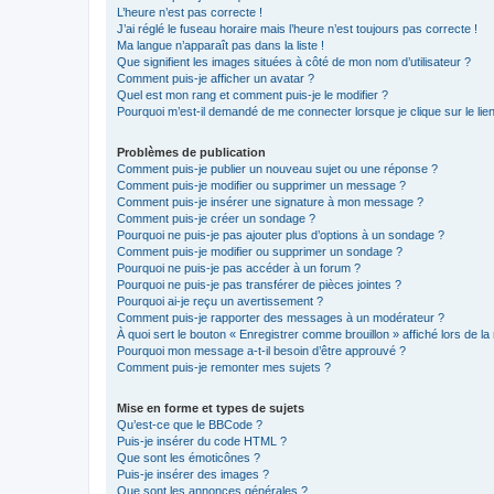
L’heure n’est pas correcte !
J’ai réglé le fuseau horaire mais l’heure n’est toujours pas correcte !
Ma langue n’apparaît pas dans la liste !
Que signifient les images situées à côté de mon nom d’utilisateur ?
Comment puis-je afficher un avatar ?
Quel est mon rang et comment puis-je le modifier ?
Pourquoi m’est-il demandé de me connecter lorsque je clique sur le lien 
Problèmes de publication
Comment puis-je publier un nouveau sujet ou une réponse ?
Comment puis-je modifier ou supprimer un message ?
Comment puis-je insérer une signature à mon message ?
Comment puis-je créer un sondage ?
Pourquoi ne puis-je pas ajouter plus d’options à un sondage ?
Comment puis-je modifier ou supprimer un sondage ?
Pourquoi ne puis-je pas accéder à un forum ?
Pourquoi ne puis-je pas transférer de pièces jointes ?
Pourquoi ai-je reçu un avertissement ?
Comment puis-je rapporter des messages à un modérateur ?
À quoi sert le bouton « Enregistrer comme brouillon » affiché lors de la 
Pourquoi mon message a-t-il besoin d’être approuvé ?
Comment puis-je remonter mes sujets ?
Mise en forme et types de sujets
Qu’est-ce que le BBCode ?
Puis-je insérer du code HTML ?
Que sont les émoticônes ?
Puis-je insérer des images ?
Que sont les annonces générales ?