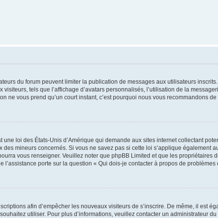
trateurs du forum peuvent limiter la publication de messages aux utilisateurs inscri
visiteurs, tels que l’affichage d’avatars personnalisés, l’utilisation de la messager
ription ne vous prend qu’un court instant, c’est pourquoi nous vous recommandons de l
t une loi des États-Unis d’Amérique qui demande aux sites internet collectant pot
 des mineurs concernés. Si vous ne savez pas si cette loi s’applique également au
 pourra vous renseigner. Veuillez noter que phpBB Limited et que les propriétaires
ue l’assistance porte sur la question « Qui dois-je contacter à propos de problèmes 
inscriptions afin d’empêcher les nouveaux visiteurs de s’inscrire. De même, il est é
s souhaitez utiliser. Pour plus d’informations, veuillez contacter un administrateur du