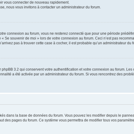
voir vous connecter de nouveau rapidement.
sse, nous vous invitons à contacter un administrateur du forum.
otre connexion au forum, vous ne resterez connecté que pour une période prédéfinie
se « Se souvenir de moi » lors de votre connexion au forum. Ceci n’est pas recomm
’arrivez pas à trouver cette case à cocher, il est probable qu’un administrateur du fo
 phpBB 3.2 qui conservent votre authentification et votre connexion au forum. Les 
tionnalité a été activée par un administrateur du forum. Si vous rencontrez des pro
ockés dans la base de données du forum. Vous pouvez les modifier depuis le panneau 
haut des pages du forum. Ce système vous permettra de modifier tous vos paramètre