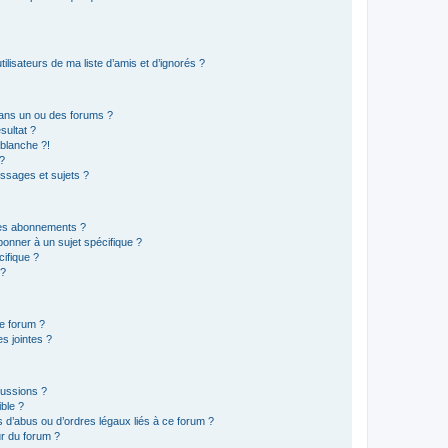
lisateurs de ma liste d’amis et d’ignorés ?
ans un ou des forums ?
sultat ?
blanche ?!
?
ssages et sujets ?
t les abonnements ?
onner à un sujet spécifique ?
ifique ?
 ?
ce forum ?
s jointes ?
cussions ?
ible ?
 d’abus ou d’ordres légaux liés à ce forum ?
r du forum ?