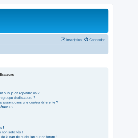
Inscription
Connexion
lisateurs
t puis-je en rejoindre un ?
 groupe d’utilisateurs ?
araissent dans une couleur différente ?
défaut » ?
s !
non sollicités !
e de la part de quelqu’un sur ce forum !