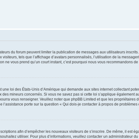
trateurs du forum peuvent limiter la publication de messages aux utilisateurs inscri
visiteurs, tels que l’affichage d’avatars personnalisés, l’utilisation de la messager
ription ne vous prend qu’un court instant, c’est pourquoi nous vous recommandons de l
t une loi des États-Unis d’Amérique qui demande aux sites internet collectant pot
 des mineurs concernés. Si vous ne savez pas si cette loi s’applique également au
 pourra vous renseigner. Veuillez noter que phpBB Limited et que les propriétaires
ue l’assistance porte sur la question « Qui dois-je contacter à propos de problèmes 
inscriptions afin d’empêcher les nouveaux visiteurs de s’inscrire. De même, il est é
s souhaitez utiliser. Pour plus d’informations, veuillez contacter un administrateur du