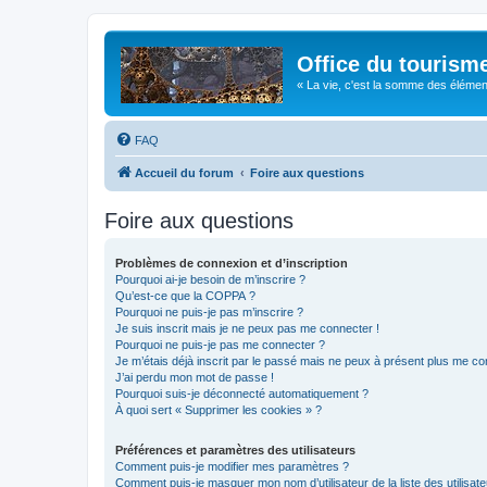
Office du tourism
« La vie, c'est la somme des éléments 
FAQ
Accueil du forum
Foire aux questions
Foire aux questions
Problèmes de connexion et d’inscription
Pourquoi ai-je besoin de m’inscrire ?
Qu’est-ce que la COPPA ?
Pourquoi ne puis-je pas m’inscrire ?
Je suis inscrit mais je ne peux pas me connecter !
Pourquoi ne puis-je pas me connecter ?
Je m’étais déjà inscrit par le passé mais ne peux à présent plus me co
J’ai perdu mon mot de passe !
Pourquoi suis-je déconnecté automatiquement ?
À quoi sert « Supprimer les cookies » ?
Préférences et paramètres des utilisateurs
Comment puis-je modifier mes paramètres ?
Comment puis-je masquer mon nom d’utilisateur de la liste des utilisate