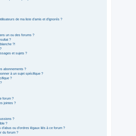
lisateurs de ma liste d’amis et d’ignorés ?
ans un ou des forums ?
sultat ?
blanche ?!
?
ssages et sujets ?
t les abonnements ?
onner à un sujet spécifique ?
ifique ?
 ?
ce forum ?
s jointes ?
cussions ?
ible ?
 d’abus ou d’ordres légaux liés à ce forum ?
r du forum ?