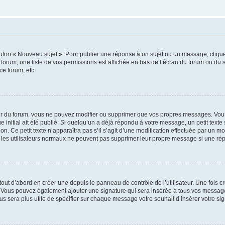
outon « Nouveau sujet ». Pour publier une réponse à un sujet ou un message, cliqu
 forum, une liste de vos permissions est affichée en bas de l’écran du forum ou du
ce forum, etc.
r du forum, vous ne pouvez modifier ou supprimer que vos propres messages. Vou
 initial ait été publié. Si quelqu’un a déjà répondu à votre message, un petit text
ion. Ce petit texte n’apparaîtra pas s’il s’agit d’une modification effectuée par un 
ue les utilisateurs normaux ne peuvent pas supprimer leur propre message si une ré
ut d’abord en créer une depuis le panneau de contrôle de l’utilisateur. Une fois c
ure. Vous pouvez également ajouter une signature qui sera insérée à tous vos mess
 vous sera plus utile de spécifier sur chaque message votre souhait d’insérer votre si