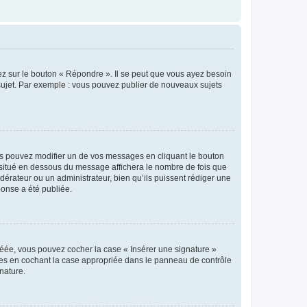
ez sur le bouton « Répondre ». Il se peut que vous ayez besoin
 sujet. Par exemple : vous pouvez publier de nouveaux sujets
s pouvez modifier un de vos messages en cliquant le bouton
e situé en dessous du message affichera le nombre de fois que
modérateur ou un administrateur, bien qu’ils puissent rédiger une
ponse a été publiée.
réée, vous pouvez cocher la case « Insérer une signature »
ages en cochant la case appropriée dans le panneau de contrôle
gnature.