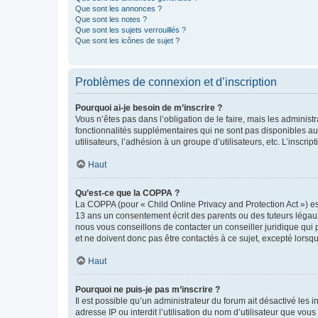
Que sont les annonces ?
Que sont les notes ?
Que sont les sujets verrouillés ?
Que sont les icônes de sujet ?
Problèmes de connexion et d’inscription
Pourquoi ai-je besoin de m’inscrire ?
Vous n’êtes pas dans l’obligation de le faire, mais les adminis
fonctionnalités supplémentaires qui ne sont pas disponibles aux 
utilisateurs, l’adhésion à un groupe d’utilisateurs, etc. L’insc
Haut
Qu’est-ce que la COPPA ?
La COPPA (pour « Child Online Privacy and Protection Act ») es
13 ans un consentement écrit des parents ou des tuteurs légaux
nous vous conseillons de contacter un conseiller juridique qui
et ne doivent donc pas être contactés à ce sujet, excepté lorsq
Haut
Pourquoi ne puis-je pas m’inscrire ?
Il est possible qu’un administrateur du forum ait désactivé les 
adresse IP ou interdit l’utilisation du nom d’utilisateur que vou