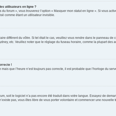
s utilisateurs en ligne ?
s du forum », vous trouverez l’option « Masquer mon statut en ligne ». Si vous activ
é comme étant un utilisateur invisible.
aire différent du vôtre. Si tel était le cas, veuillez vous rendre dans le panneau de co
ey, etc. Veuillez noter que le réglage du fuseau horaire, comme la plupart des autr
orrecte !
 mais que l’heure n’est toujours pas correcte, il est probable que l’horloge du serve
orum, soit le logiciel n’a pas encore été traduit dans votre langue. Essayez de deman
 n’existe pas, vous êtes libre de vous porter volontaire et commencer une nouvelle t