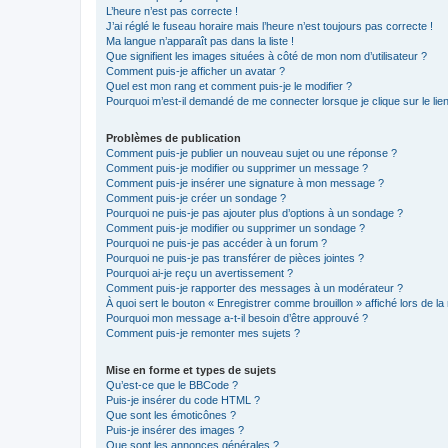
L’heure n’est pas correcte !
J’ai réglé le fuseau horaire mais l’heure n’est toujours pas correcte !
Ma langue n’apparaît pas dans la liste !
Que signifient les images situées à côté de mon nom d’utilisateur ?
Comment puis-je afficher un avatar ?
Quel est mon rang et comment puis-je le modifier ?
Pourquoi m’est-il demandé de me connecter lorsque je clique sur le lien 
Problèmes de publication
Comment puis-je publier un nouveau sujet ou une réponse ?
Comment puis-je modifier ou supprimer un message ?
Comment puis-je insérer une signature à mon message ?
Comment puis-je créer un sondage ?
Pourquoi ne puis-je pas ajouter plus d’options à un sondage ?
Comment puis-je modifier ou supprimer un sondage ?
Pourquoi ne puis-je pas accéder à un forum ?
Pourquoi ne puis-je pas transférer de pièces jointes ?
Pourquoi ai-je reçu un avertissement ?
Comment puis-je rapporter des messages à un modérateur ?
À quoi sert le bouton « Enregistrer comme brouillon » affiché lors de la 
Pourquoi mon message a-t-il besoin d’être approuvé ?
Comment puis-je remonter mes sujets ?
Mise en forme et types de sujets
Qu’est-ce que le BBCode ?
Puis-je insérer du code HTML ?
Que sont les émoticônes ?
Puis-je insérer des images ?
Que sont les annonces générales ?