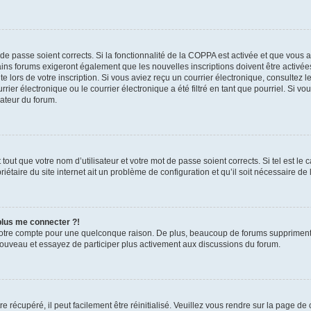
t de passe soient corrects. Si la fonctionnalité de la COPPA est activée et que vous 
ains forums exigeront également que les nouvelles inscriptions doivent être activée
te lors de votre inscription. Si vous aviez reçu un courrier électronique, consultez l
r électronique ou le courrier électronique a été filtré en tant que pourriel. Si vo
rateur du forum.
out que votre nom d’utilisateur et votre mot de passe soient corrects. Si tel est le
iétaire du site internet ait un problème de configuration et qu’il soit nécessaire de l
 plus me connecter ?!
votre compte pour une quelconque raison. De plus, beaucoup de forums suppriment pér
 nouveau et essayez de participer plus activement aux discussions du forum.
 récupéré, il peut facilement être réinitialisé. Veuillez vous rendre sur la page de