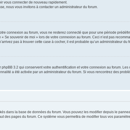
voir vous connecter de nouveau rapidement.
sse, nous vous invitons à contacter un administrateur du forum.
otre connexion au forum, vous ne resterez connecté que pour une période prédéfinie
se « Se souvenir de moi » lors de votre connexion au forum. Ceci n’est pas recomm
’arrivez pas à trouver cette case à cocher, il est probable qu’un administrateur du fo
 phpBB 3.2 qui conservent votre authentification et votre connexion au forum. Les 
tionnalité a été activée par un administrateur du forum. Si vous rencontrez des pro
ockés dans la base de données du forum. Vous pouvez les modifier depuis le panneau 
haut des pages du forum. Ce système vous permettra de modifier tous vos paramètre