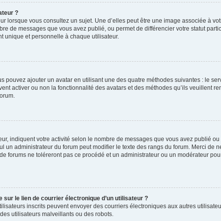
ateur ?
ur lorsque vous consultez un sujet. Une d’elles peut être une image associée à vo
mbre de messages que vous avez publié, ou permet de différencier votre statut parti
 unique et personnelle à chaque utilisateur.
ous pouvez ajouter un avatar en utilisant une des quatre méthodes suivantes : le serv
ent activer ou non la fonctionnalité des avatars et des méthodes qu’ils veuillent ren
forum.
ur, indiquent votre activité selon le nombre de messages que vous avez publié ou id
eul un administrateur du forum peut modifier le texte des rangs du forum. Merci de 
de forums ne toléreront pas ce procédé et un administrateur ou un modérateur pou
ur le lien de courrier électronique d’un utilisateur ?
s utilisateurs inscrits peuvent envoyer des courriers électroniques aux autres utili
es utilisateurs malveillants ou des robots.