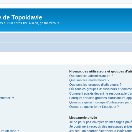
e de Topoldavie
sur un corps fini. À la fin, ça fait zéro. »
Niveaux des utilisateurs et groupes d’uti
Que sont les administrateurs ?
Que sont les modérateurs ?
Que sont les groupes d’utilisateurs ?
Où sont les groupes d’utilisateurs et commen
Comment puis-je devenir le responsable d’un
nnecter ?!
Pourquoi certains groupes d’utilisateurs app
Qu’est-ce qu’un « groupe d’utilisateurs par 
Qu’est-ce que le lien « L’équipe » ?
Messagerie privée
Je ne peux pas envoyer de messages privé
Je continue à recevoir des messages privés 
urs en ligne ?
J’ai reçu un courrier électronique indésirabl