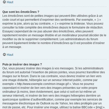
Haut
Que sont les émoticônes ?
Les émoticônes sont de petites images qui peuvent être utilisées grâce à un
code court et qui permettent d’exprimer des sentiments. Par exemple, « :) »
exprime la joie, alors qu’au contraire, « :( » exprime la tristesse. Vous pouvez
consulter la liste complète des émoticônes depuis le formulaire de rédaction.
Essayez cependant de ne pas abuser des émoticônes, elles peuvent
rapidement rendre un message illisible et un modérateur pourrait décider de le
modifier ou de le supprimer complètement. Les administrateurs du forum
peuvent également limiter le nombre d’émoticônes qu’il est possible d’insérer
à un message.
Haut
Puis-je insérer des images ?
Oui, vous pouvez insérer des images à vos messages. Si les administrateurs
du forum ont autorisé l’insertion de pièces jointes, vous pourrez transférer des
images sur le forum. Dans le cas contraire, vous devrez insérer un lien vers
une image distante, hébergée sur un serveur internet public, comme par
exemple « http://www.exemple.com/mon-image.gif ». Vous ne pourrez
cependant ni insérer de lien vers des images présentes sur votre propre
ordinateur (à moins, bien évidemment, que celui-ci soit en lui-même un
serveur internet), ni insérer de lien vers des images hébergées derrière un
quelconque système d’authentification, comme par exemple les services de
messagerie électronique de Outlook ou de Yahoo, les sites protégés par un
mot de passe, etc. Pour insérer une image, utilisez la balise BBCode « [img] ».