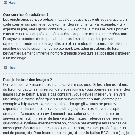
Haut
Que sont les émoticônes ?
Les émoticônes sont de petites images qui peuvent être utilisées grâce à un
code court et qui permettent d’exprimer des sentiments. Par exemple, « :) »
exprime la joie, alors qu’au contraire, « :( » exprime la tristesse. Vous pouvez
consulter la liste complète des émoticônes depuis le formulaire de rédaction.
Essayez cependant de ne pas abuser des émoticônes, elles peuvent
rapidement rendre un message illisible et un modérateur pourrait décider de le
modifier ou de le supprimer complètement. Les administrateurs du forum
peuvent également limiter le nombre d’émoticônes qu’il est possible d’insérer
à un message.
Haut
Puis-je insérer des images ?
Oui, vous pouvez insérer des images à vos messages. Si les administrateurs
du forum ont autorisé l’insertion de pièces jointes, vous pourrez transférer des
images sur le forum. Dans le cas contraire, vous devrez insérer un lien vers
une image distante, hébergée sur un serveur internet public, comme par
exemple « http://www.exemple.com/mon-image.gif ». Vous ne pourrez
cependant ni insérer de lien vers des images présentes sur votre propre
ordinateur (à moins, bien évidemment, que celui-ci soit en lui-même un
serveur internet), ni insérer de lien vers des images hébergées derrière un
quelconque système d’authentification, comme par exemple les services de
messagerie électronique de Outlook ou de Yahoo, les sites protégés par un
mot de passe, etc. Pour insérer une image, utilisez la balise BBCode « [img] ».