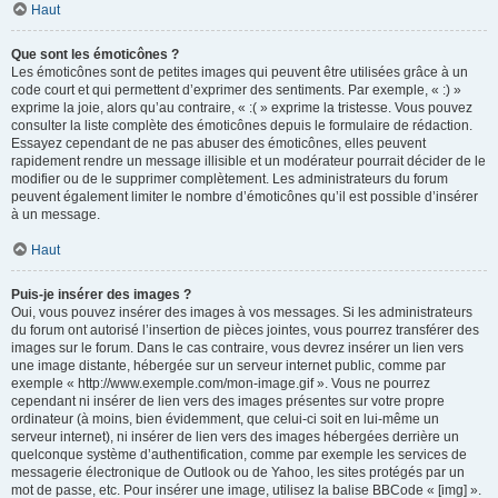
Haut
Que sont les émoticônes ?
Les émoticônes sont de petites images qui peuvent être utilisées grâce à un
code court et qui permettent d’exprimer des sentiments. Par exemple, « :) »
exprime la joie, alors qu’au contraire, « :( » exprime la tristesse. Vous pouvez
consulter la liste complète des émoticônes depuis le formulaire de rédaction.
Essayez cependant de ne pas abuser des émoticônes, elles peuvent
rapidement rendre un message illisible et un modérateur pourrait décider de le
modifier ou de le supprimer complètement. Les administrateurs du forum
peuvent également limiter le nombre d’émoticônes qu’il est possible d’insérer
à un message.
Haut
Puis-je insérer des images ?
Oui, vous pouvez insérer des images à vos messages. Si les administrateurs
du forum ont autorisé l’insertion de pièces jointes, vous pourrez transférer des
images sur le forum. Dans le cas contraire, vous devrez insérer un lien vers
une image distante, hébergée sur un serveur internet public, comme par
exemple « http://www.exemple.com/mon-image.gif ». Vous ne pourrez
cependant ni insérer de lien vers des images présentes sur votre propre
ordinateur (à moins, bien évidemment, que celui-ci soit en lui-même un
serveur internet), ni insérer de lien vers des images hébergées derrière un
quelconque système d’authentification, comme par exemple les services de
messagerie électronique de Outlook ou de Yahoo, les sites protégés par un
mot de passe, etc. Pour insérer une image, utilisez la balise BBCode « [img] ».