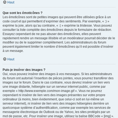
Haut
Que sont les émoticônes ?
Les émoticônes sont de petites images qui peuvent être utilisées grâce à un
code court et qui permettent d’exprimer des sentiments. Par exemple, « :) »
exprime la joie, alors qu’au contraire, « :( » exprime la tristesse. Vous pouvez
consulter la liste complète des émoticônes depuis le formulaire de rédaction.
Essayez cependant de ne pas abuser des émoticônes, elles peuvent
rapidement rendre un message illisible et un modérateur pourrait décider de le
modifier ou de le supprimer complètement. Les administrateurs du forum
peuvent également limiter le nombre d’émoticônes qu’il est possible d’insérer
à un message.
Haut
Puis-je insérer des images ?
Oui, vous pouvez insérer des images à vos messages. Si les administrateurs
du forum ont autorisé l’insertion de pièces jointes, vous pourrez transférer des
images sur le forum. Dans le cas contraire, vous devrez insérer un lien vers
une image distante, hébergée sur un serveur internet public, comme par
exemple « http://www.exemple.com/mon-image.gif ». Vous ne pourrez
cependant ni insérer de lien vers des images présentes sur votre propre
ordinateur (à moins, bien évidemment, que celui-ci soit en lui-même un
serveur internet), ni insérer de lien vers des images hébergées derrière un
quelconque système d’authentification, comme par exemple les services de
messagerie électronique de Outlook ou de Yahoo, les sites protégés par un
mot de passe, etc. Pour insérer une image, utilisez la balise BBCode « [img] ».