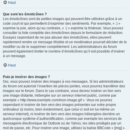
Haut
Que sont les émoticônes ?
Les émoticônes sont de petites images qui peuvent être utilisées grâce à un
code court et qui permettent d’exprimer des sentiments. Par exemple, « :) »
exprime la joie, alors qu’au contraire, « :( » exprime la tristesse. Vous pouvez
consulter la liste complète des émoticônes depuis le formulaire de rédaction.
Essayez cependant de ne pas abuser des émoticônes, elles peuvent
rapidement rendre un message illisible et un modérateur pourrait décider de le
modifier ou de le supprimer complètement. Les administrateurs du forum
peuvent également limiter le nombre d’émoticônes qu’il est possible d’insérer
à un message.
Haut
Puis-je insérer des images ?
Oui, vous pouvez insérer des images à vos messages. Si les administrateurs
du forum ont autorisé l’insertion de pièces jointes, vous pourrez transférer des
images sur le forum. Dans le cas contraire, vous devrez insérer un lien vers
une image distante, hébergée sur un serveur internet public, comme par
exemple « http://www.exemple.com/mon-image.gif ». Vous ne pourrez
cependant ni insérer de lien vers des images présentes sur votre propre
ordinateur (à moins, bien évidemment, que celui-ci soit en lui-même un
serveur internet), ni insérer de lien vers des images hébergées derrière un
quelconque système d’authentification, comme par exemple les services de
messagerie électronique de Outlook ou de Yahoo, les sites protégés par un
mot de passe, etc. Pour insérer une image, utilisez la balise BBCode « [img] ».