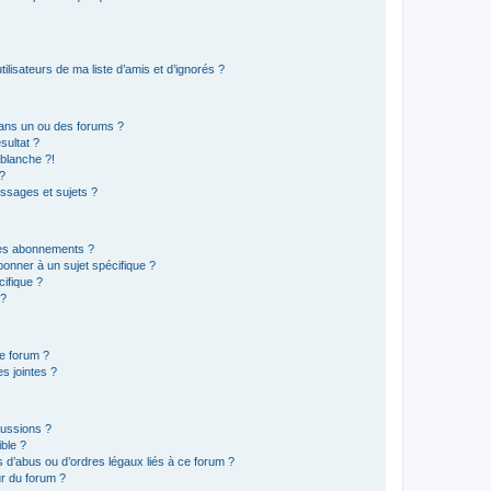
lisateurs de ma liste d’amis et d’ignorés ?
ans un ou des forums ?
sultat ?
blanche ?!
?
ssages et sujets ?
t les abonnements ?
onner à un sujet spécifique ?
ifique ?
 ?
ce forum ?
s jointes ?
cussions ?
ible ?
 d’abus ou d’ordres légaux liés à ce forum ?
r du forum ?