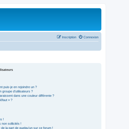
Inscription
Connexion
lisateurs
t puis-je en rejoindre un ?
 groupe d’utilisateurs ?
araissent dans une couleur différente ?
défaut » ?
s !
non sollicités !
e de la part de quelqu’un sur ce forum !