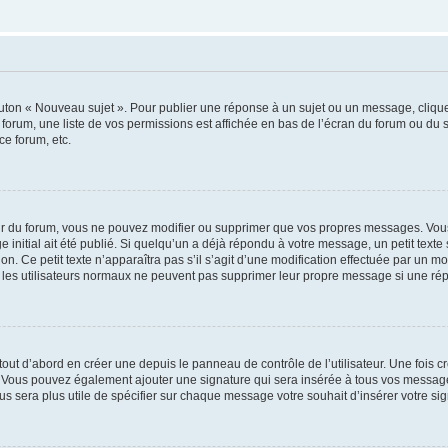
outon « Nouveau sujet ». Pour publier une réponse à un sujet ou un message, cliqu
 forum, une liste de vos permissions est affichée en bas de l’écran du forum ou du
ce forum, etc.
r du forum, vous ne pouvez modifier ou supprimer que vos propres messages. Vou
 initial ait été publié. Si quelqu’un a déjà répondu à votre message, un petit text
ion. Ce petit texte n’apparaîtra pas s’il s’agit d’une modification effectuée par un 
ue les utilisateurs normaux ne peuvent pas supprimer leur propre message si une ré
ut d’abord en créer une depuis le panneau de contrôle de l’utilisateur. Une fois c
ure. Vous pouvez également ajouter une signature qui sera insérée à tous vos mess
 vous sera plus utile de spécifier sur chaque message votre souhait d’insérer votre si