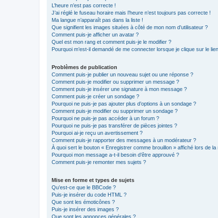
L’heure n’est pas correcte !
J’ai réglé le fuseau horaire mais l’heure n’est toujours pas correcte !
Ma langue n’apparaît pas dans la liste !
Que signifient les images situées à côté de mon nom d’utilisateur ?
Comment puis-je afficher un avatar ?
Quel est mon rang et comment puis-je le modifier ?
Pourquoi m’est-il demandé de me connecter lorsque je clique sur le lien 
Problèmes de publication
Comment puis-je publier un nouveau sujet ou une réponse ?
Comment puis-je modifier ou supprimer un message ?
Comment puis-je insérer une signature à mon message ?
Comment puis-je créer un sondage ?
Pourquoi ne puis-je pas ajouter plus d’options à un sondage ?
Comment puis-je modifier ou supprimer un sondage ?
Pourquoi ne puis-je pas accéder à un forum ?
Pourquoi ne puis-je pas transférer de pièces jointes ?
Pourquoi ai-je reçu un avertissement ?
Comment puis-je rapporter des messages à un modérateur ?
À quoi sert le bouton « Enregistrer comme brouillon » affiché lors de la 
Pourquoi mon message a-t-il besoin d’être approuvé ?
Comment puis-je remonter mes sujets ?
Mise en forme et types de sujets
Qu’est-ce que le BBCode ?
Puis-je insérer du code HTML ?
Que sont les émoticônes ?
Puis-je insérer des images ?
Que sont les annonces générales ?