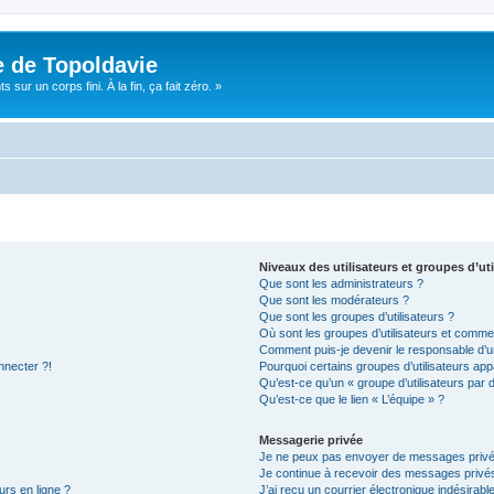
e de Topoldavie
sur un corps fini. À la fin, ça fait zéro. »
Niveaux des utilisateurs et groupes d’uti
Que sont les administrateurs ?
Que sont les modérateurs ?
Que sont les groupes d’utilisateurs ?
Où sont les groupes d’utilisateurs et commen
Comment puis-je devenir le responsable d’un
nnecter ?!
Pourquoi certains groupes d’utilisateurs app
Qu’est-ce qu’un « groupe d’utilisateurs par 
Qu’est-ce que le lien « L’équipe » ?
Messagerie privée
Je ne peux pas envoyer de messages privé
Je continue à recevoir des messages privés 
urs en ligne ?
J’ai reçu un courrier électronique indésirabl