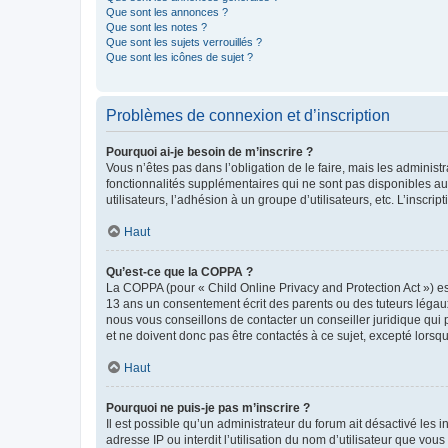
Que sont les annonces ?
Que sont les notes ?
Que sont les sujets verrouillés ?
Que sont les icônes de sujet ?
Problèmes de connexion et d’inscription
Pourquoi ai-je besoin de m’inscrire ?
Vous n’êtes pas dans l’obligation de le faire, mais les adminis
fonctionnalités supplémentaires qui ne sont pas disponibles aux 
utilisateurs, l’adhésion à un groupe d’utilisateurs, etc. L’insc
Haut
Qu’est-ce que la COPPA ?
La COPPA (pour « Child Online Privacy and Protection Act ») es
13 ans un consentement écrit des parents ou des tuteurs légaux
nous vous conseillons de contacter un conseiller juridique qui
et ne doivent donc pas être contactés à ce sujet, excepté lorsq
Haut
Pourquoi ne puis-je pas m’inscrire ?
Il est possible qu’un administrateur du forum ait désactivé les 
adresse IP ou interdit l’utilisation du nom d’utilisateur que vou