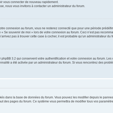
voir vous connecter de nouveau rapidement.
sse, nous vous invitons à contacter un administrateur du forum.
otre connexion au forum, vous ne resterez connecté que pour une période prédéfinie
se « Se souvenir de moi » lors de votre connexion au forum. Ceci n’est pas recomm
’arrivez pas à trouver cette case à cocher, il est probable qu’un administrateur du fo
 phpBB 3.2 qui conservent votre authentification et votre connexion au forum. Les 
tionnalité a été activée par un administrateur du forum. Si vous rencontrez des pro
ockés dans la base de données du forum. Vous pouvez les modifier depuis le panneau 
haut des pages du forum. Ce système vous permettra de modifier tous vos paramètre