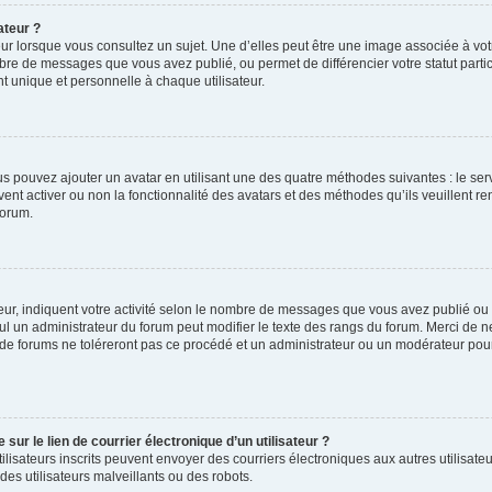
ateur ?
ur lorsque vous consultez un sujet. Une d’elles peut être une image associée à vo
mbre de messages que vous avez publié, ou permet de différencier votre statut parti
 unique et personnelle à chaque utilisateur.
ous pouvez ajouter un avatar en utilisant une des quatre méthodes suivantes : le serv
ent activer ou non la fonctionnalité des avatars et des méthodes qu’ils veuillent ren
forum.
ur, indiquent votre activité selon le nombre de messages que vous avez publié ou id
eul un administrateur du forum peut modifier le texte des rangs du forum. Merci de 
de forums ne toléreront pas ce procédé et un administrateur ou un modérateur pou
ur le lien de courrier électronique d’un utilisateur ?
s utilisateurs inscrits peuvent envoyer des courriers électroniques aux autres utili
es utilisateurs malveillants ou des robots.