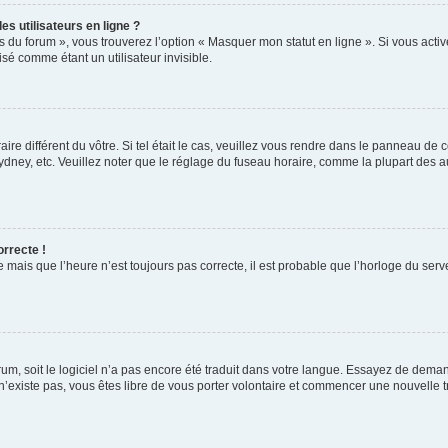
s utilisateurs en ligne ?
s du forum », vous trouverez l’option « Masquer mon statut en ligne ». Si vous activ
é comme étant un utilisateur invisible.
aire différent du vôtre. Si tel était le cas, veuillez vous rendre dans le panneau de co
ey, etc. Veuillez noter que le réglage du fuseau horaire, comme la plupart des autr
orrecte !
 mais que l’heure n’est toujours pas correcte, il est probable que l’horloge du serve
orum, soit le logiciel n’a pas encore été traduit dans votre langue. Essayez de deman
 n’existe pas, vous êtes libre de vous porter volontaire et commencer une nouvelle t