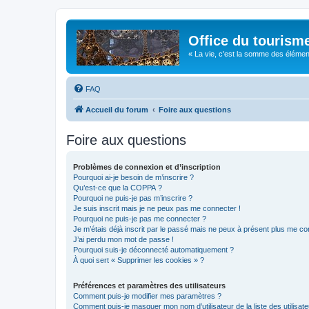
Office du tourism
« La vie, c'est la somme des éléments 
FAQ
Accueil du forum
Foire aux questions
Foire aux questions
Problèmes de connexion et d’inscription
Pourquoi ai-je besoin de m’inscrire ?
Qu’est-ce que la COPPA ?
Pourquoi ne puis-je pas m’inscrire ?
Je suis inscrit mais je ne peux pas me connecter !
Pourquoi ne puis-je pas me connecter ?
Je m’étais déjà inscrit par le passé mais ne peux à présent plus me co
J’ai perdu mon mot de passe !
Pourquoi suis-je déconnecté automatiquement ?
À quoi sert « Supprimer les cookies » ?
Préférences et paramètres des utilisateurs
Comment puis-je modifier mes paramètres ?
Comment puis-je masquer mon nom d’utilisateur de la liste des utilisate