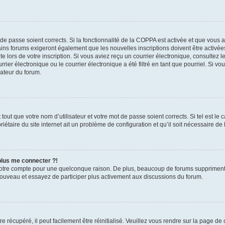
t de passe soient corrects. Si la fonctionnalité de la COPPA est activée et que vous 
ains forums exigeront également que les nouvelles inscriptions doivent être activée
te lors de votre inscription. Si vous aviez reçu un courrier électronique, consultez l
r électronique ou le courrier électronique a été filtré en tant que pourriel. Si vo
rateur du forum.
out que votre nom d’utilisateur et votre mot de passe soient corrects. Si tel est le
iétaire du site internet ait un problème de configuration et qu’il soit nécessaire de l
 plus me connecter ?!
votre compte pour une quelconque raison. De plus, beaucoup de forums suppriment pér
 nouveau et essayez de participer plus activement aux discussions du forum.
 récupéré, il peut facilement être réinitialisé. Veuillez vous rendre sur la page de