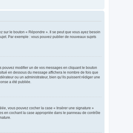
ez sur le bouton « Répondre ». Il se peut que vous ayez besoin
 sujet. Par exemple : vous pouvez publier de nouveaux sujets
s pouvez modifier un de vos messages en cliquant le bouton
e situé en dessous du message affichera le nombre de fois que
modérateur ou un administrateur, bien qu’ils puissent rédiger une
ponse a été publiée.
réée, vous pouvez cocher la case « Insérer une signature »
ages en cochant la case appropriée dans le panneau de contrôle
gnature.