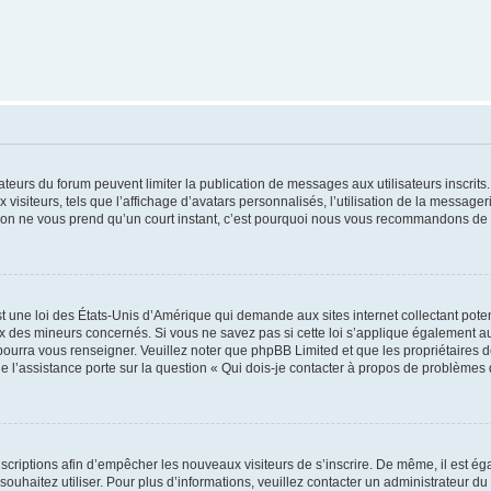
trateurs du forum peuvent limiter la publication de messages aux utilisateurs inscri
visiteurs, tels que l’affichage d’avatars personnalisés, l’utilisation de la messager
ription ne vous prend qu’un court instant, c’est pourquoi nous vous recommandons de l
t une loi des États-Unis d’Amérique qui demande aux sites internet collectant pot
 des mineurs concernés. Si vous ne savez pas si cette loi s’applique également au
 pourra vous renseigner. Veuillez noter que phpBB Limited et que les propriétaires
ue l’assistance porte sur la question « Qui dois-je contacter à propos de problèmes 
inscriptions afin d’empêcher les nouveaux visiteurs de s’inscrire. De même, il est é
s souhaitez utiliser. Pour plus d’informations, veuillez contacter un administrateur du