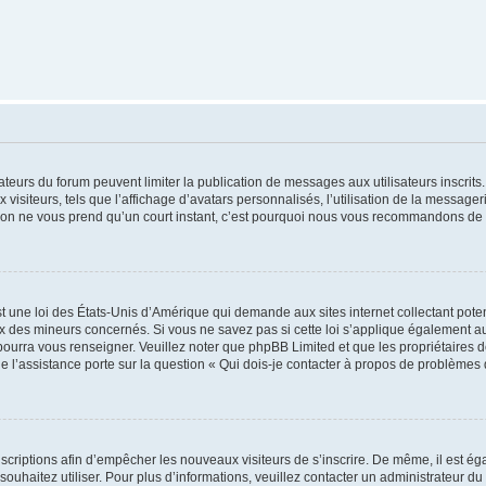
trateurs du forum peuvent limiter la publication de messages aux utilisateurs inscri
visiteurs, tels que l’affichage d’avatars personnalisés, l’utilisation de la messager
ription ne vous prend qu’un court instant, c’est pourquoi nous vous recommandons de l
t une loi des États-Unis d’Amérique qui demande aux sites internet collectant pot
 des mineurs concernés. Si vous ne savez pas si cette loi s’applique également au
 pourra vous renseigner. Veuillez noter que phpBB Limited et que les propriétaires
ue l’assistance porte sur la question « Qui dois-je contacter à propos de problèmes 
inscriptions afin d’empêcher les nouveaux visiteurs de s’inscrire. De même, il est é
s souhaitez utiliser. Pour plus d’informations, veuillez contacter un administrateur du