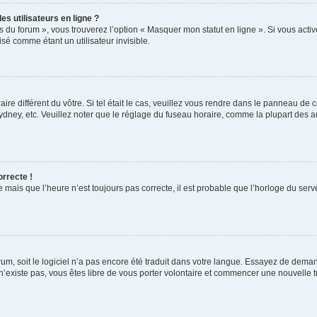
s utilisateurs en ligne ?
s du forum », vous trouverez l’option « Masquer mon statut en ligne ». Si vous activ
é comme étant un utilisateur invisible.
aire différent du vôtre. Si tel était le cas, veuillez vous rendre dans le panneau de co
ey, etc. Veuillez noter que le réglage du fuseau horaire, comme la plupart des autr
orrecte !
 mais que l’heure n’est toujours pas correcte, il est probable que l’horloge du serve
orum, soit le logiciel n’a pas encore été traduit dans votre langue. Essayez de deman
 n’existe pas, vous êtes libre de vous porter volontaire et commencer une nouvelle t