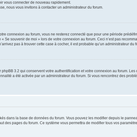
voir vous connecter de nouveau rapidement.
sse, nous vous invitons à contacter un administrateur du forum.
otre connexion au forum, vous ne resterez connecté que pour une période prédéfinie
se « Se souvenir de moi » lors de votre connexion au forum. Ceci n’est pas recomm
’arrivez pas à trouver cette case à cocher, il est probable qu’un administrateur du fo
 phpBB 3.2 qui conservent votre authentification et votre connexion au forum. Les 
tionnalité a été activée par un administrateur du forum. Si vous rencontrez des pro
ockés dans la base de données du forum. Vous pouvez les modifier depuis le panneau 
haut des pages du forum. Ce système vous permettra de modifier tous vos paramètre