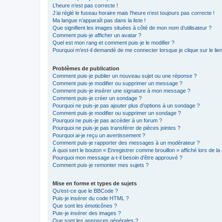
L’heure n’est pas correcte !
J’ai réglé le fuseau horaire mais l’heure n’est toujours pas correcte !
Ma langue n’apparaît pas dans la liste !
Que signifient les images situées à côté de mon nom d’utilisateur ?
Comment puis-je afficher un avatar ?
Quel est mon rang et comment puis-je le modifier ?
Pourquoi m’est-il demandé de me connecter lorsque je clique sur le lien 
Problèmes de publication
Comment puis-je publier un nouveau sujet ou une réponse ?
Comment puis-je modifier ou supprimer un message ?
Comment puis-je insérer une signature à mon message ?
Comment puis-je créer un sondage ?
Pourquoi ne puis-je pas ajouter plus d’options à un sondage ?
Comment puis-je modifier ou supprimer un sondage ?
Pourquoi ne puis-je pas accéder à un forum ?
Pourquoi ne puis-je pas transférer de pièces jointes ?
Pourquoi ai-je reçu un avertissement ?
Comment puis-je rapporter des messages à un modérateur ?
À quoi sert le bouton « Enregistrer comme brouillon » affiché lors de la 
Pourquoi mon message a-t-il besoin d’être approuvé ?
Comment puis-je remonter mes sujets ?
Mise en forme et types de sujets
Qu’est-ce que le BBCode ?
Puis-je insérer du code HTML ?
Que sont les émoticônes ?
Puis-je insérer des images ?
Que sont les annonces générales ?