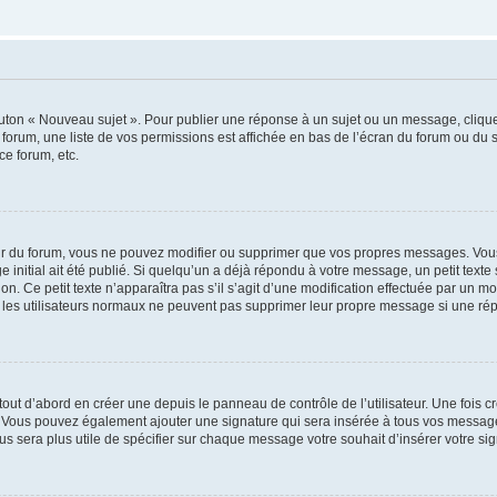
outon « Nouveau sujet ». Pour publier une réponse à un sujet ou un message, cliqu
 forum, une liste de vos permissions est affichée en bas de l’écran du forum ou du
ce forum, etc.
r du forum, vous ne pouvez modifier ou supprimer que vos propres messages. Vou
 initial ait été publié. Si quelqu’un a déjà répondu à votre message, un petit text
ion. Ce petit texte n’apparaîtra pas s’il s’agit d’une modification effectuée par un 
ue les utilisateurs normaux ne peuvent pas supprimer leur propre message si une ré
ut d’abord en créer une depuis le panneau de contrôle de l’utilisateur. Une fois c
ure. Vous pouvez également ajouter une signature qui sera insérée à tous vos mess
 vous sera plus utile de spécifier sur chaque message votre souhait d’insérer votre si