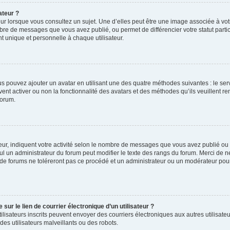
ateur ?
ur lorsque vous consultez un sujet. Une d’elles peut être une image associée à vo
mbre de messages que vous avez publié, ou permet de différencier votre statut parti
 unique et personnelle à chaque utilisateur.
ous pouvez ajouter un avatar en utilisant une des quatre méthodes suivantes : le serv
ent activer ou non la fonctionnalité des avatars et des méthodes qu’ils veuillent ren
forum.
ur, indiquent votre activité selon le nombre de messages que vous avez publié ou id
eul un administrateur du forum peut modifier le texte des rangs du forum. Merci de 
de forums ne toléreront pas ce procédé et un administrateur ou un modérateur pou
ur le lien de courrier électronique d’un utilisateur ?
s utilisateurs inscrits peuvent envoyer des courriers électroniques aux autres utili
es utilisateurs malveillants ou des robots.