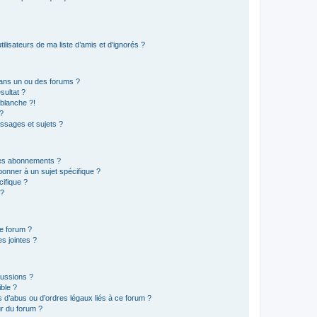
lisateurs de ma liste d’amis et d’ignorés ?
ans un ou des forums ?
sultat ?
blanche ?!
?
ssages et sujets ?
t les abonnements ?
onner à un sujet spécifique ?
ifique ?
 ?
ce forum ?
s jointes ?
cussions ?
ible ?
 d’abus ou d’ordres légaux liés à ce forum ?
r du forum ?