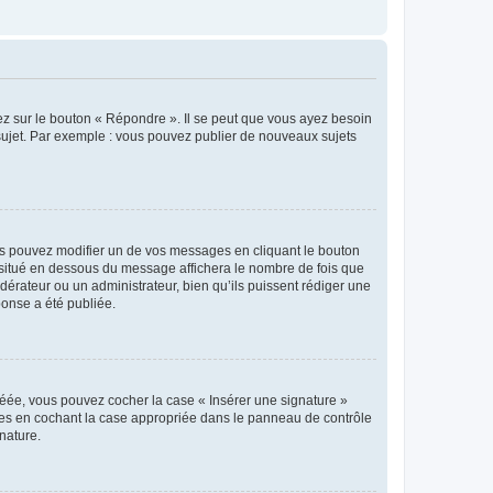
ez sur le bouton « Répondre ». Il se peut que vous ayez besoin
 sujet. Par exemple : vous pouvez publier de nouveaux sujets
s pouvez modifier un de vos messages en cliquant le bouton
e situé en dessous du message affichera le nombre de fois que
modérateur ou un administrateur, bien qu’ils puissent rédiger une
ponse a été publiée.
réée, vous pouvez cocher la case « Insérer une signature »
ages en cochant la case appropriée dans le panneau de contrôle
gnature.