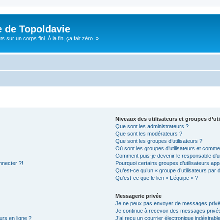
e de Topoldavie
sur un corps fini. À la fin, ça fait zéro. »
Niveaux des utilisateurs et groupes d’uti
Que sont les administrateurs ?
Que sont les modérateurs ?
Que sont les groupes d’utilisateurs ?
Où sont les groupes d’utilisateurs et commen
Comment puis-je devenir le responsable d’un
nnecter ?!
Pourquoi certains groupes d’utilisateurs app
Qu’est-ce qu’un « groupe d’utilisateurs par 
Qu’est-ce que le lien « L’équipe » ?
Messagerie privée
Je ne peux pas envoyer de messages privé
Je continue à recevoir des messages privés 
urs en ligne ?
J’ai reçu un courrier électronique indésirabl