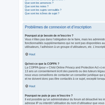
Que sont les annonces ?
Que sont les notes ?
Que sont les sujets verrouillés ?
Que sont les icônes de sujet ?
Problèmes de connexion et d’inscription
Pourquoi ai-je besoin de m’inscrire ?
Vous n’êtes pas dans l’obligation de le faire, mais les adminis
fonctionnalités supplémentaires qui ne sont pas disponibles aux 
utilisateurs, l’adhésion à un groupe d’utilisateurs, etc. L’insc
Haut
Qu’est-ce que la COPPA ?
La COPPA (pour « Child Online Privacy and Protection Act ») es
13 ans un consentement écrit des parents ou des tuteurs légaux
nous vous conseillons de contacter un conseiller juridique qui
et ne doivent donc pas être contactés à ce sujet, excepté lorsq
Haut
Pourquoi ne puis-je pas m’inscrire ?
Il est possible qu’un administrateur du forum ait désactivé les 
adresse IP ou interdit l’utilisation du nom d’utilisateur que vou