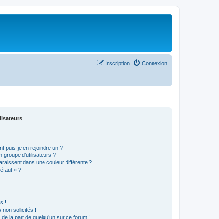
Inscription
Connexion
lisateurs
t puis-je en rejoindre un ?
 groupe d’utilisateurs ?
araissent dans une couleur différente ?
défaut » ?
s !
non sollicités !
e de la part de quelqu’un sur ce forum !