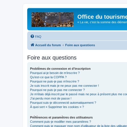
Office du tourism
« La vie, c'est la somme des éléments 
FAQ
Accueil du forum
Foire aux questions
Foire aux questions
Problèmes de connexion et d’inscription
Pourquoi ai-je besoin de m’inscrire ?
Qu’est-ce que la COPPA ?
Pourquoi ne puis-je pas m’inscrire ?
Je suis inscrit mais je ne peux pas me connecter !
Pourquoi ne puis-je pas me connecter ?
Je m’étais déjà inscrit par le passé mais ne peux à présent plus me co
J’ai perdu mon mot de passe !
Pourquoi suis-je déconnecté automatiquement ?
À quoi sert « Supprimer les cookies » ?
Préférences et paramètres des utilisateurs
Comment puis-je modifier mes paramètres ?
Comment puis-je masquer mon nom d’utilisateur de la liste des utilisate