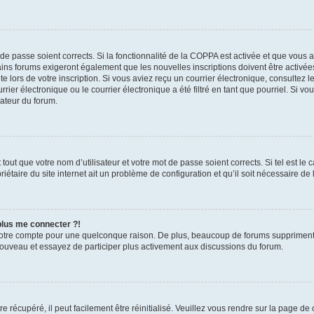
t de passe soient corrects. Si la fonctionnalité de la COPPA est activée et que vous 
ains forums exigeront également que les nouvelles inscriptions doivent être activée
te lors de votre inscription. Si vous aviez reçu un courrier électronique, consultez l
r électronique ou le courrier électronique a été filtré en tant que pourriel. Si vo
rateur du forum.
out que votre nom d’utilisateur et votre mot de passe soient corrects. Si tel est le
iétaire du site internet ait un problème de configuration et qu’il soit nécessaire de l
 plus me connecter ?!
votre compte pour une quelconque raison. De plus, beaucoup de forums suppriment pér
 nouveau et essayez de participer plus activement aux discussions du forum.
 récupéré, il peut facilement être réinitialisé. Veuillez vous rendre sur la page de